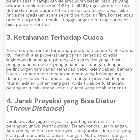
bahkan saat ditampilkan dalam ukuran besar. Resolusi yang
rekomen adalah minimal 1080p (Full HD) agar gambar tetap
detail dan tidak buram ketika terlihat pada layar besar.
Jika
Anda mengadakan acara seperti pemutaran film, konser, atau
presentasi produk, resolusi tinggi sangat perlu agar audiens
bisa puas menonton.
3. Ketahanan Terhadap Cuaca
Event outdoor
rentan terhadap perubahan cuaca. Oleh karena
itu, memilih alat proyeksi yang tahan terhadap kondisi
lingkungan luar sangat penting. Ada proyeksi yang khusus
penggunaannya untuk penggunaan luar ruangan dengan
perlindungan tambahan terhadap debu, kelembaban, bahkan
hujan.
Jika Anda merencanakan acara yang berlangsung
dalam jangka waktu lama di luar ruangan, proyeksi dengan
fitur ini adalah pilihan yang pas. Anda tidak perlu khawatir
perangkat rusak karena kondisi cuaca yang tidak menentu.
4. Jarak Proyeksi yang Bisa Diatur
(
Throw Distance
)
Jarak proyeksi juga menjadi hal penting saat memilih
perangkat untuk
event outdoor
. Dalam kondisi luar ruangan,
Anda mungkin perlu memproyeksikan gambar dari jarak yang
lebih jauh daripada di dalam ruangan. Alat proyeksi dengan