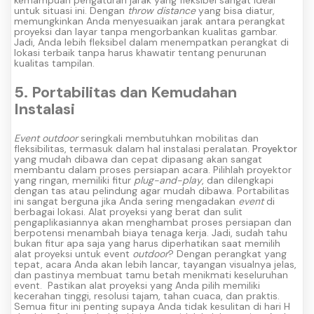
kemampuan pengaturan jarak yang fleksibel sangat ideal
untuk situasi ini.
Dengan
throw distance
yang bisa diatur,
memungkinkan Anda menyesuaikan jarak antara perangkat
proyeksi dan layar tanpa mengorbankan kualitas gambar.
Jadi, Anda lebih fleksibel dalam menempatkan perangkat di
lokasi terbaik tanpa harus khawatir tentang penurunan
kualitas tampilan.
5. Portabilitas dan Kemudahan
Instalasi
Event outdoor
seringkali membutuhkan mobilitas dan
fleksibilitas, termasuk dalam hal instalasi peralatan.
Proyektor
yang mudah dibawa dan cepat dipasang akan sangat
membantu dalam proses persiapan acara. Pilihlah proyektor
yang ringan, memiliki fitur
plug-and-play
, dan dilengkapi
dengan tas atau pelindung agar mudah dibawa.
Portabilitas
ini sangat berguna jika Anda sering mengadakan
event
di
berbagai lokasi. Alat proyeksi yang berat dan sulit
pengaplikasiannya akan menghambat proses persiapan dan
berpotensi menambah biaya tenaga kerja.
Jadi, sudah tahu
bukan fitur apa saja yang harus diperhatikan saat memilih
alat proyeksi untuk event
outdoor
? Dengan perangkat yang
tepat, acara Anda akan lebih lancar, tayangan visualnya jelas,
dan pastinya membuat tamu betah menikmati keseluruhan
event.
Pastikan alat proyeksi yang Anda pilih memiliki
kecerahan tinggi, resolusi tajam, tahan cuaca, dan praktis.
Semua fitur ini penting supaya Anda tidak kesulitan di hari H