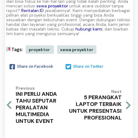
dan bisa fokus ke hal-hal lain yang tidak kalah penting.
Anda
mencari solusi
sewa
proyektor
untuk acara
outdoor
tanpa
repot?
Rentalan.ID
jawabannya!
Kami menyediakan berbagai
pilihan alat proyeksi berkualitas tinggi yang bisa Anda
sesuaikan dengan kebutuhan event. Dengan dukungan teknisi
handal dan layanan yang profesional, acara Anda, kami jamin
bebas dari masalah teknis. Cukup
hubungi kami
, dan biarkan
tim kami yang mengurus semuanya!
Tags:
proyektor
sewa proyektor
Share on Facebook
Share on Twitter
Previous
Next
INI PERLU ANDA
5 PERANGKAT
TAHU SEPUTAR
LAPTOP TERBAIK
PERALATAN
UNTUK PRESENTASI
MULTIMEDIA
PROFESIONAL
UNTUK EVENT