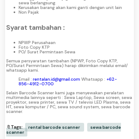
sewa berlangsung.
Kerusakan barang akan kami ganti dengan unit lain
Non Pajak
Syarat tambahan :
NPWP Perusahaan
Foto Copy KTP
PO/ Surat Permintaan Sewa
Semua persyaratan tambahan (NPWP, Foto Copy KTP,
PO/Surat Permintaan Sewa) harap dikirimkan melalui email/
whatsapp kami.
Email :
rentalan.id@gmail.com
Whatsapp :
+62-
856-4912-0700
Selain Barcode Scanner kami juga menyewakan peralatan
multimedia lainnya seperti : Sewa Laptop, Sewa screen, sewa
proyektor, sewa printer, sewa TV / televisi LED Plasma, sewa
HT, sewa komputer / PC, sewa sound system, sewa barcode
scanner.
🔖Tags:
rental barcode scanner
sewa barcode
scanner