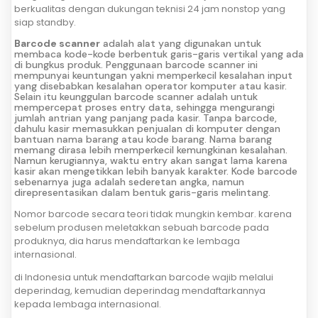
berkualitas dengan dukungan teknisi 24 jam nonstop yang
siap standby.
Barcode scanner
adalah alat yang digunakan untuk
membaca kode-kode berbentuk garis-garis vertikal yang ada
di bungkus produk. Penggunaan barcode scanner ini
mempunyai keuntungan yakni memperkecil kesalahan input
yang disebabkan kesalahan operator komputer atau kasir.
Selain itu keunggulan barcode scanner adalah untuk
mempercepat proses entry data, sehingga mengurangi
jumlah antrian yang panjang pada kasir. Tanpa barcode,
dahulu kasir memasukkan penjualan di komputer dengan
bantuan nama barang atau kode barang. Nama barang
memang dirasa lebih memperkecil kemungkinan kesalahan.
Namun kerugiannya, waktu entry akan sangat lama karena
kasir akan mengetikkan lebih banyak karakter. Kode barcode
sebenarnya juga adalah sederetan angka, namun
direpresentasikan dalam bentuk garis-garis melintang.
Nomor barcode secara teori tidak mungkin kembar. karena
sebelum produsen meletakkan sebuah barcode pada
produknya, dia harus mendaftarkan ke lembaga
internasional.
di Indonesia untuk mendaftarkan barcode wajib melalui
deperindag, kemudian deperindag mendaftarkannya
kepada lembaga internasional.