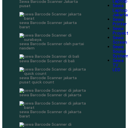
Laptop
Sewa Barcode Scanner Jakarta
Sewa
pusat
Laptop
Jakarta
Sewa
sewa Barcode Scanner jakarta
Printer
barat
Sewa
Proyek
Sewa
Screen
sewa Barcode Scanner oleh partai
Sewa
nasdem
Sound
Syste
Sewa
sewa Barcode Scanner di bali
TV
LED
sewa Barcode Scanner jakarta
pusat quick count
sewa Barcode Scanner di jakarta
sewa Barcode Scanner di jakarta
barat