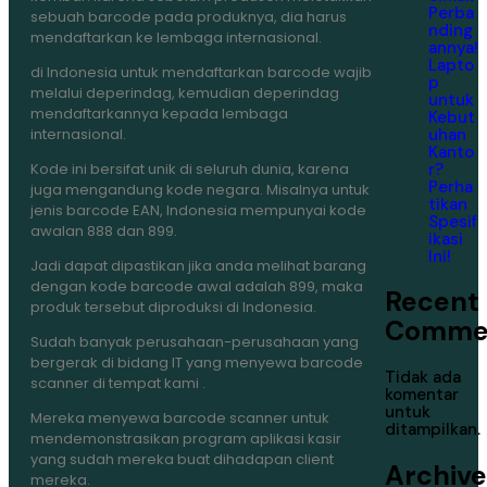
Perba
sebuah barcode pada produknya, dia harus
nding
mendaftarkan ke lembaga internasional.
annya!
Lapto
di Indonesia untuk mendaftarkan barcode wajib
p
melalui deperindag, kemudian deperindag
untuk
mendaftarkannya kepada lembaga
Kebut
uhan
internasional.
Kanto
r?
Kode ini bersifat unik di seluruh dunia, karena
Perha
juga mengandung kode negara. Misalnya untuk
tikan
jenis barcode EAN, Indonesia mempunyai kode
Spesif
awalan 888 dan 899.
ikasi
Ini!
Jadi dapat dipastikan jika anda melihat barang
dengan kode barcode awal adalah 899, maka
Recent
produk tersebut diproduksi di Indonesia.
Comme
Sudah banyak perusahaan-perusahaan yang
bergerak di bidang IT yang menyewa barcode
Tidak ada
scanner di tempat kami .
komentar
untuk
Mereka menyewa barcode scanner untuk
ditampilkan.
mendemonstrasikan program aplikasi kasir
yang sudah mereka buat dihadapan client
Archive
mereka.