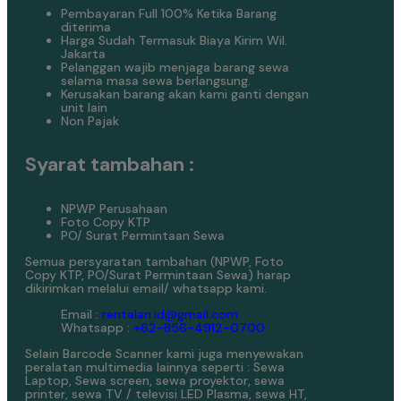
Pembayaran Full 100% Ketika Barang
diterima
Harga Sudah Termasuk Biaya Kirim Wil.
Jakarta
Pelanggan wajib menjaga barang sewa
selama masa sewa berlangsung.
Kerusakan barang akan kami ganti dengan
unit lain
Non Pajak
Syarat tambahan :
NPWP Perusahaan
Foto Copy KTP
PO/ Surat Permintaan Sewa
Semua persyaratan tambahan (NPWP, Foto
Copy KTP, PO/Surat Permintaan Sewa) harap
dikirimkan melalui email/ whatsapp kami.
Email :
rentalan.id@gmail.com
Whatsapp :
+62-856-4912-0700
Selain Barcode Scanner kami juga menyewakan
peralatan multimedia lainnya seperti : Sewa
Laptop, Sewa screen, sewa proyektor, sewa
printer, sewa TV / televisi LED Plasma, sewa HT,