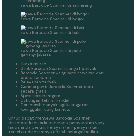
sewa Barcode Scanner di semarang
sewa Barcode Scanner di bogor
sewa Barcode Scanner di bali
sewa Barcode Scanner di pulo
gebang jakarta
Harga murah
Stok Barcode Scanner sangat banyak
Barcode Scanner yang kami sewakan dari
brand ternama
Pelayanan terbaik
Garansi ganti Barcode Scanner baru
secara gratis
Spesifikasi beragam
Dukungan teknisi handal
Dan masih banyak lagi keunggulan-
keunggulan yang lainnya.
Untuk dapat menyewa Barcode Scanner
ditempat kami ada beberapa persyaratan yang
harus anda penuhi. Persyaratan-persyaratan
tersebut diantaranya adalah sebagai berikut :