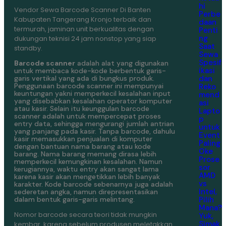
hi
Vendor Sewa Barcode Scanner Di Banten
Perbe
Kabupaten Tangerang Kronjo terbaik dan
daan
termurah, jaminan unit berkualitas dengan
Penti
ng
dukungan teknisi 24 jam nonstop yang siap
Saat
standby.
Sewa
Spesif
Barcode scanner
adalah alat yang digunakan
ikasi
untuk membaca kode-kode berbentuk garis-
dan
garis vertikal yang ada di bungkus produk.
Penggunaan barcode scanner ini mempunyai
Reko
keuntungan yakni memperkecil kesalahan input
mend
yang disebabkan kesalahan operator komputer
asi
atau kasir. Selain itu keunggulan barcode
Lapto
scanner adalah untuk mempercepat proses
p
entry data, sehingga mengurangi jumlah antrian
untuk
yang panjang pada kasir. Tanpa barcode, dahulu
Event
kasir memasukkan penjualan di komputer
Paling
dengan bantuan nama barang atau kode
Oke
barang. Nama barang memang dirasa lebih
Prose
memperkecil kemungkinan kesalahan. Namun
sor
kerugiannya, waktu entry akan sangat lama
AMD
karena kasir akan mengetikkan lebih banyak
vs
karakter. Kode barcode sebenarnya juga adalah
Intel,
sederetan angka, namun direpresentasikan
Pilih
dalam bentuk garis-garis melintang.
Mana?
Nomor barcode secara teori tidak mungkin
Yuk,
Simak
kembar. karena sebelum produsen meletakkan