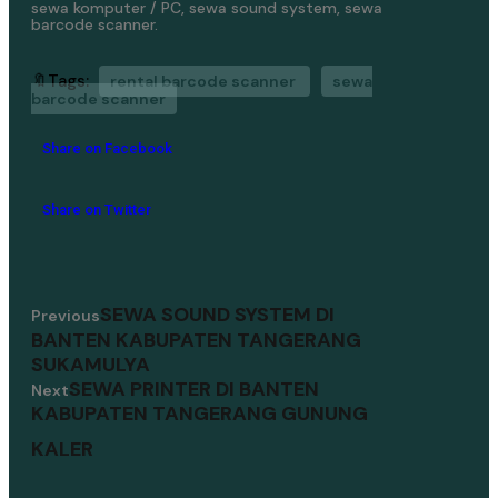
sewa komputer / PC, sewa sound system, sewa
barcode scanner.
🔖Tags:
rental barcode scanner
sewa
barcode scanner
Share on Facebook
Share on Twitter
SEWA SOUND SYSTEM DI
Previous
BANTEN KABUPATEN TANGERANG
SUKAMULYA
SEWA PRINTER DI BANTEN
Next
KABUPATEN TANGERANG GUNUNG
KALER