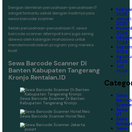
Dengan demikian perusahaan-perusahaan IT
Februar
sangat terbantu sekali dengan hadirnya jasa
2025
Januari
sewa barcode scanner.
2025
Novem
Selain perusahaan-perusahaan IT, sewa
2024
barcode scanner ditempat kami juga sering
Oktobe
disewa oleh kalangan mahasiswa untuk
2024
mendemonstrasikan program yang mereka
Septe
buat.
2024
Agustu
2024
Sewa Barcode Scanner Di
Juli
Banten Kabupaten Tangerang
2024
Kronjo Rentalan.ID
Categor
Sewa
Sewa Barcode Scanner Di Banten
Barcod
Kabupaten Tangerang Kronjo
Scanne
Sewa
HT
Sewa Barcode Scanner Hotel Neo
Sewa
Komput
Sewa