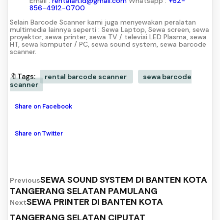
Email :
rentalan.id@gmail.com
Whatsapp :
+62-
856-4912-0700
Selain Barcode Scanner kami juga menyewakan peralatan
multimedia lainnya seperti : Sewa Laptop, Sewa screen, sewa
proyektor, sewa printer, sewa TV / televisi LED Plasma, sewa
HT, sewa komputer / PC, sewa sound system, sewa barcode
scanner.
🔖Tags:
rental barcode scanner
sewa barcode
scanner
Share on Facebook
Share on Twitter
SEWA SOUND SYSTEM DI BANTEN KOTA
Previous
TANGERANG SELATAN PAMULANG
SEWA PRINTER DI BANTEN KOTA
Next
TANGERANG SELATAN CIPUTAT