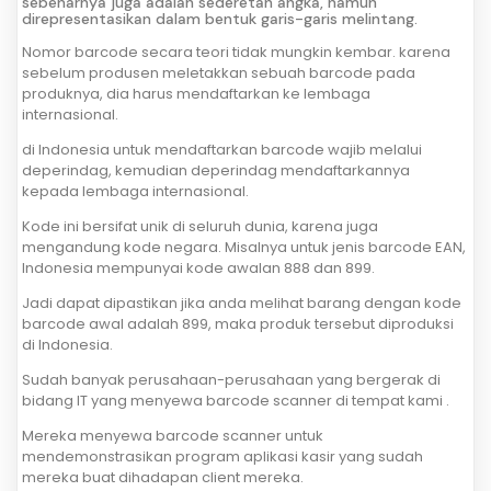
sebenarnya juga adalah sederetan angka, namun
direpresentasikan dalam bentuk garis-garis melintang.
Nomor barcode secara teori tidak mungkin kembar. karena
sebelum produsen meletakkan sebuah barcode pada
produknya, dia harus mendaftarkan ke lembaga
internasional.
di Indonesia untuk mendaftarkan barcode wajib melalui
deperindag, kemudian deperindag mendaftarkannya
kepada lembaga internasional.
Kode ini bersifat unik di seluruh dunia, karena juga
mengandung kode negara. Misalnya untuk jenis barcode EAN,
Indonesia mempunyai kode awalan 888 dan 899.
Jadi dapat dipastikan jika anda melihat barang dengan kode
barcode awal adalah 899, maka produk tersebut diproduksi
di Indonesia.
Sudah banyak perusahaan-perusahaan yang bergerak di
bidang IT yang menyewa barcode scanner di tempat kami .
Mereka menyewa barcode scanner untuk
mendemonstrasikan program aplikasi kasir yang sudah
mereka buat dihadapan client mereka.