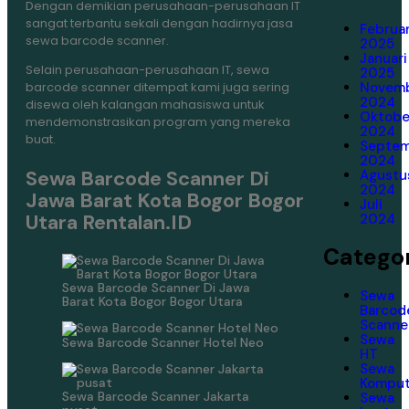
Dengan demikian perusahaan-perusahaan IT
sangat terbantu sekali dengan hadirnya jasa
Februar
sewa barcode scanner.
2025
Januari
Selain perusahaan-perusahaan IT, sewa
2025
Novem
barcode scanner ditempat kami juga sering
2024
disewa oleh kalangan mahasiswa untuk
Oktobe
mendemonstrasikan program yang mereka
2024
buat.
Septe
2024
Sewa Barcode Scanner Di
Agustu
2024
Jawa Barat Kota Bogor Bogor
Juli
Utara Rentalan.ID
2024
Categor
Sewa Barcode Scanner Di Jawa
Sewa
Barat Kota Bogor Bogor Utara
Barcod
Scanne
Sewa
Sewa Barcode Scanner Hotel Neo
HT
Sewa
Komput
Sewa Barcode Scanner Jakarta
Sewa