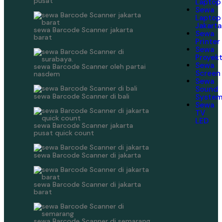
pusat
Laptop
Sewa
Laptop
Jakarta
sewa Barcode Scanner jakarta
Sewa
barat
Printer
Sewa
Proyek
Sewa
sewa Barcode Scanner oleh partai
Screen
nasdem
Sewa
Sound
sewa Barcode Scanner di bali
Syste
Sewa
TV
LED
sewa Barcode Scanner jakarta
pusat quick count
sewa Barcode Scanner di jakarta
sewa Barcode Scanner di jakarta
barat
sewa Barcode Scanner di semarang