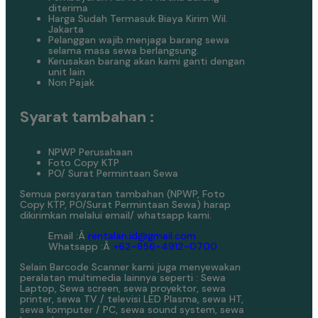
diterima
Harga Sudah Termasuk Biaya Kirim Wil.
Jakarta
Pelanggan wajib menjaga barang sewa
selama masa sewa berlangsung.
Kerusakan barang akan kami ganti dengan
unit lain
Non Pajak
Syarat tambahan :
NPWP Perusahaan
Foto Copy KTP
PO/ Surat Permintaan Sewa
Semua persyaratan tambahan (NPWP, Foto
Copy KTP, PO/Surat Permintaan Sewa) harap
dikirimkan melalui email/ whatsapp kami.
Email :Â
rentalan.id@gmail.com
Whatsapp :Â
+62-856-4912-0700
Selain Barcode Scanner kami juga menyewakan
peralatan multimedia lainnya seperti : Sewa
Laptop, Sewa screen, sewa proyektor, sewa
printer, sewa TV / televisi LED Plasma, sewa HT,
sewa komputer / PC, sewa sound system, sewa