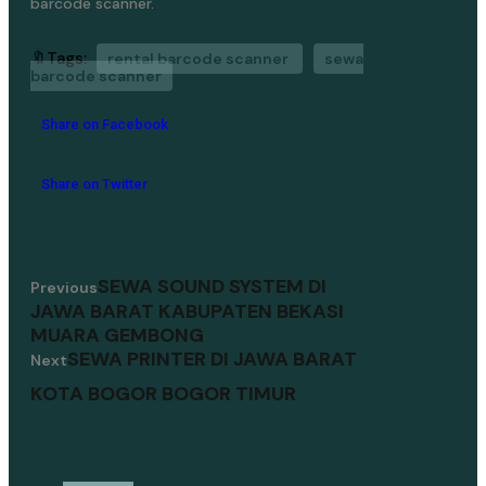
barcode scanner.
🔖Tags:
rental barcode scanner
sewa
barcode scanner
Share on Facebook
Share on Twitter
SEWA SOUND SYSTEM DI
Previous
JAWA BARAT KABUPATEN BEKASI
MUARA GEMBONG
SEWA PRINTER DI JAWA BARAT
Next
KOTA BOGOR BOGOR TIMUR