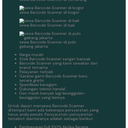
sewa Barcode Scanner di bogor
sewa Barcode Scanner di bali
sewa Barcode Scanner di pulo
gebang jakarta
Harga murah
Stok Barcode Scanner sangat banyak
Barcode Scanner yang kami sewakan dari
brand ternama
Pelayanan terbaik
Garansi ganti Barcode Scanner baru
secara gratis
Spesifikasi beragam
Dukungan teknisi handal
Dan masih banyak lagi keunggulan-
keunggulan yang lainnya.
Untuk dapat menyewa Barcode Scanner
ditempat kami ada beberapa persyaratan yang
harus anda penuhi. Persyaratan-persyaratan
tersebut diantaranya adalah sebagai berikut :
Pembayaran Full 100% Ketika Barang