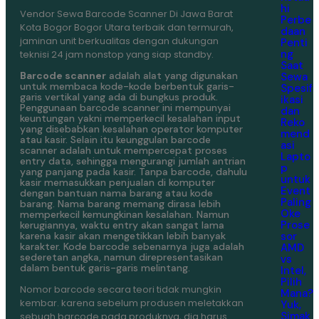
hi
Vendor Sewa Barcode Scanner Di Jawa Barat
Perbe
Kota Bogor Bogor Utara terbaik dan termurah,
daan
jaminan unit berkualitas dengan dukungan
Penti
ng
teknisi 24 jam nonstop yang siap standby.
Saat
Barcode scanner
adalah alat yang digunakan
Sewa
untuk membaca kode-kode berbentuk garis-
Spesif
garis vertikal yang ada di bungkus produk.
ikasi
Penggunaan barcode scanner ini mempunyai
dan
keuntungan yakni memperkecil kesalahan input
Reko
yang disebabkan kesalahan operator komputer
mend
atau kasir. Selain itu keunggulan barcode
asi
scanner adalah untuk mempercepat proses
Lapto
entry data, sehingga mengurangi jumlah antrian
p
yang panjang pada kasir. Tanpa barcode, dahulu
untuk
kasir memasukkan penjualan di komputer
Event
dengan bantuan nama barang atau kode
Paling
barang. Nama barang memang dirasa lebih
Oke
memperkecil kemungkinan kesalahan. Namun
Prose
kerugiannya, waktu entry akan sangat lama
sor
karena kasir akan mengetikkan lebih banyak
karakter. Kode barcode sebenarnya juga adalah
AMD
sederetan angka, namun direpresentasikan
vs
dalam bentuk garis-garis melintang.
Intel,
Pilih
Nomor barcode secara teori tidak mungkin
Mana?
kembar. karena sebelum produsen meletakkan
Yuk,
Simak
sebuah barcode pada produknya, dia harus