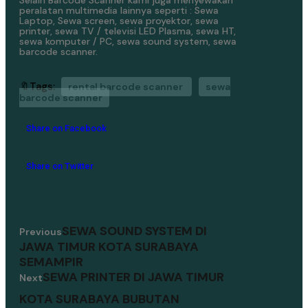
peralatan multimedia lainnya seperti : Sewa
Laptop, Sewa screen, sewa proyektor, sewa
printer, sewa TV / televisi LED Plasma, sewa HT,
sewa komputer / PC, sewa sound system, sewa
barcode scanner.
🔖Tags:
rental barcode scanner
sewa
barcode scanner
Share on Facebook
Share on Twitter
SEWA SOUND SYSTEM DI
Previous
JAWA TIMUR KOTA SURABAYA
SEMAMPIR
SEWA PRINTER DI JAWA TIMUR
Next
KOTA SURABAYA BUBUTAN