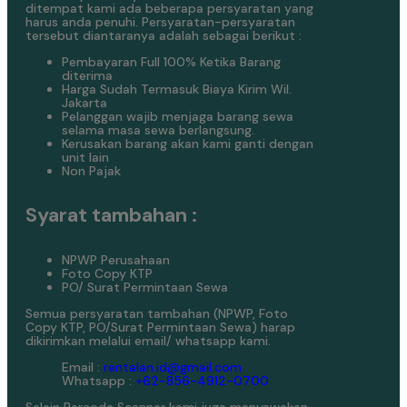
ditempat kami ada beberapa persyaratan yang
harus anda penuhi. Persyaratan-persyaratan
tersebut diantaranya adalah sebagai berikut :
Pembayaran Full 100% Ketika Barang
diterima
Harga Sudah Termasuk Biaya Kirim Wil.
Jakarta
Pelanggan wajib menjaga barang sewa
selama masa sewa berlangsung.
Kerusakan barang akan kami ganti dengan
unit lain
Non Pajak
Syarat tambahan :
NPWP Perusahaan
Foto Copy KTP
PO/ Surat Permintaan Sewa
Semua persyaratan tambahan (NPWP, Foto
Copy KTP, PO/Surat Permintaan Sewa) harap
dikirimkan melalui email/ whatsapp kami.
Email :
rentalan.id@gmail.com
Whatsapp :
+62-856-4912-0700
Selain Barcode Scanner kami juga menyewakan