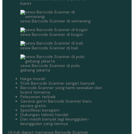
barat
sewa Barcode Scanner di semarang
sewa Barcode Scanner di bogor
sewa Barcode Scanner di bali
sewa Barcode Scanner di pulo
gebang jakarta
Harga murah
Stok Barcode Scanner sangat banyak
Barcode Scanner yang kami sewakan dari
brand ternama
Pelayanan terbaik
Garansi ganti Barcode Scanner baru
secara gratis
Spesifikasi beragam
Dukungan teknisi handal
Dan masih banyak lagi keunggulan-
keunggulan yang lainnya.
Untuk dapat menyewa Barcode Scanner