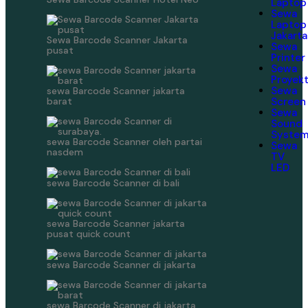
Laptop
Sewa
Laptop
Jakarta
Sewa Barcode Scanner Jakarta
Sewa
pusat
Printer
Sewa
Proyek
Sewa
sewa Barcode Scanner jakarta
barat
Screen
Sewa
Sound
Syste
sewa Barcode Scanner oleh partai
Sewa
nasdem
TV
LED
sewa Barcode Scanner di bali
sewa Barcode Scanner jakarta
pusat quick count
sewa Barcode Scanner di jakarta
sewa Barcode Scanner di jakarta