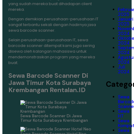
yang sudah mereka buat dihadapan client
Februar
mereka.
2025
Januari
Dengan demikian perusahaan-perusahaan IT
2025
sangat terbantu sekali dengan hadirnya jasa
Novem
sewa barcode scanner.
2024
Oktobe
Selain perusahaan-perusahaan IT, sewa
2024
barcode scanner ditempat kami juga sering
Septe
disewa oleh kalangan mahasiswa untuk
2024
mendemonstrasikan program yang mereka
Agustu
2024
buat.
Juli
2024
Sewa Barcode Scanner Di
Jawa Timur Kota Surabaya
Categor
Krembangan Rentalan.ID
Sewa
Barcod
Scanne
Sewa
Sewa Barcode Scanner Di Jawa
HT
Timur Kota Surabaya Krembangan
Sewa
Komput
Sewa
Sewa Barcode Scanner Hotel Neo