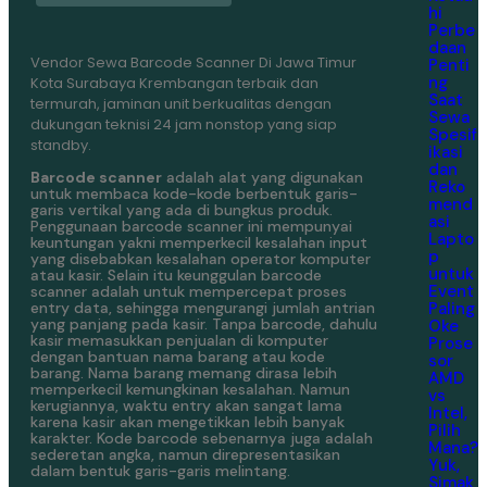
hi
Perbe
daan
Vendor Sewa Barcode Scanner Di Jawa Timur
Penti
ng
Kota Surabaya Krembangan terbaik dan
Saat
termurah, jaminan unit berkualitas dengan
Sewa
dukungan teknisi 24 jam nonstop yang siap
Spesif
standby.
ikasi
dan
Barcode scanner
adalah alat yang digunakan
Reko
untuk membaca kode-kode berbentuk garis-
mend
garis vertikal yang ada di bungkus produk.
asi
Penggunaan barcode scanner ini mempunyai
Lapto
keuntungan yakni memperkecil kesalahan input
p
yang disebabkan kesalahan operator komputer
untuk
atau kasir. Selain itu keunggulan barcode
Event
scanner adalah untuk mempercepat proses
Paling
entry data, sehingga mengurangi jumlah antrian
yang panjang pada kasir. Tanpa barcode, dahulu
Oke
kasir memasukkan penjualan di komputer
Prose
dengan bantuan nama barang atau kode
sor
barang. Nama barang memang dirasa lebih
AMD
memperkecil kemungkinan kesalahan. Namun
vs
kerugiannya, waktu entry akan sangat lama
Intel,
karena kasir akan mengetikkan lebih banyak
Pilih
karakter. Kode barcode sebenarnya juga adalah
Mana?
sederetan angka, namun direpresentasikan
Yuk,
dalam bentuk garis-garis melintang.
Simak