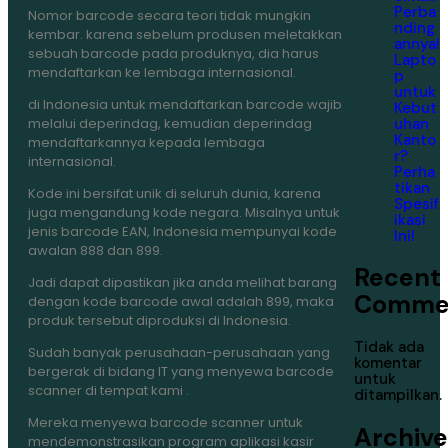
Perba
Nomor barcode secara teori tidak mungkin
nding
kembar. karena sebelum produsen meletakkan
annya!
sebuah barcode pada produknya, dia harus
Lapto
mendaftarkan ke lembaga internasional.
p
untuk
di Indonesia untuk mendaftarkan barcode wajib
Kebut
uhan
melalui deperindag, kemudian deperindag
Kanto
mendaftarkannya kepada lembaga
r?
internasional.
Perha
tikan
Kode ini bersifat unik di seluruh dunia, karena
Spesif
juga mengandung kode negara. Misalnya untuk
ikasi
jenis barcode EAN, Indonesia mempunyai kode
Ini!
awalan 888 dan 899.
Recent
Jadi dapat dipastikan jika anda melihat barang
Comme
dengan kode barcode awal adalah 899, maka
produk tersebut diproduksi di Indonesia.
Tidak ada
Sudah banyak perusahaan-perusahaan yang
komentar
bergerak di bidang IT yang menyewa barcode
untuk
scanner di tempat kami .
ditampilkan.
Mereka menyewa barcode scanner untuk
Archive
mendemonstrasikan program aplikasi kasir