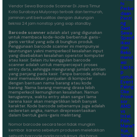
hi
Vendor Sewa Barcode Scanner Di Jawa Timur
Perbe
Kota Surabaya Mulyorejo terbaik dan termurah,
daan
jaminan unit berkualitas dengan dukungan
Penti
ng
teknisi 24 jam nonstop yang siap standby.
Saat
Barcode scanner
adalah alat yang digunakan
Sewa
untuk membaca kode-kode berbentuk garis-
Spesif
garis vertikal yang ada di bungkus produk.
ikasi
Penggunaan barcode scanner ini mempunyai
dan
keuntungan yakni memperkecil kesalahan input
Reko
yang disebabkan kesalahan operator komputer
mend
atau kasir. Selain itu keunggulan barcode
asi
scanner adalah untuk mempercepat proses
Lapto
entry data, sehingga mengurangi jumlah antrian
p
yang panjang pada kasir. Tanpa barcode, dahulu
untuk
kasir memasukkan penjualan di komputer
Event
dengan bantuan nama barang atau kode
Paling
barang. Nama barang memang dirasa lebih
Oke
memperkecil kemungkinan kesalahan. Namun
Prose
kerugiannya, waktu entry akan sangat lama
sor
karena kasir akan mengetikkan lebih banyak
karakter. Kode barcode sebenarnya juga adalah
AMD
sederetan angka, namun direpresentasikan
vs
dalam bentuk garis-garis melintang.
Intel,
Pilih
Nomor barcode secara teori tidak mungkin
Mana?
kembar. karena sebelum produsen meletakkan
Yuk,
Simak
sebuah barcode pada produknya, dia harus