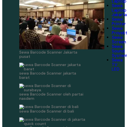
Laptop
Sewa
Laptop
Jakarta
Sewa
Printer
Sewa
Proyek
Sewa
Screen
Sewa
Sound
Sewa Barcode Scanner Jakarta
Syste
pusat
Sewa
TV
LED
sewa Barcode Scanner jakarta
barat
sewa Barcode Scanner oleh partai
nasdem
sewa Barcode Scanner di bali