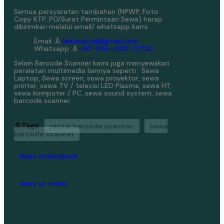
Semua persyaratan tambahan (NPWP, Foto
Copy KTP, PO/Surat Permintaan Sewa) harap
dikirimkan melalui email/ whatsapp kami.
Email :Â
rentalan.id@gmail.com
Whatsapp :Â
+62-856-4912-0700
Selain Barcode Scanner kami juga menyewakan
peralatan multimedia lainnya seperti : Sewa
Laptop, Sewa screen, sewa proyektor, sewa
printer, sewa TV / televisi LED Plasma, sewa HT,
sewa komputer / PC, sewa sound system, sewa
barcode scanner.
🔖Tags:
rental barcode scanner
sewa
barcode scanner
Share on Facebook
Share on Twitter