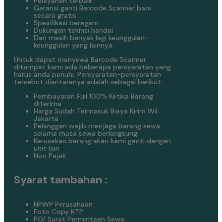
Pelayanan terbaik
Garansi ganti Barcode Scanner baru
secara gratis
Spesifikasi beragam
Dukungan teknisi handal
Dan masih banyak lagi keunggulan-
keunggulan yang lainnya.
Untuk dapat menyewa Barcode Scanner
ditempat kami ada beberapa persyaratan yang
harus anda penuhi. Persyaratan-persyaratan
tersebut diantaranya adalah sebagai berikut :
Pembayaran Full 100% Ketika Barang
diterima
Harga Sudah Termasuk Biaya Kirim Wil.
Jakarta
Pelanggan wajib menjaga barang sewa
selama masa sewa berlangsung.
Kerusakan barang akan kami ganti dengan
unit lain
Non Pajak
Syarat tambahan :
NPWP Perusahaan
Foto Copy KTP
PO/ Surat Permintaan Sewa