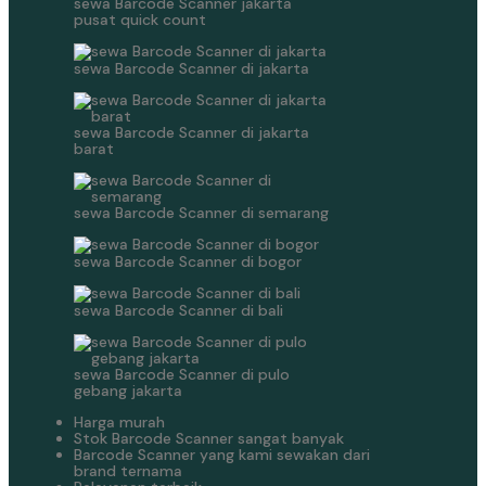
sewa Barcode Scanner jakarta
pusat quick count
sewa Barcode Scanner di jakarta
sewa Barcode Scanner di jakarta
barat
sewa Barcode Scanner di semarang
sewa Barcode Scanner di bogor
sewa Barcode Scanner di bali
sewa Barcode Scanner di pulo
gebang jakarta
Harga murah
Stok Barcode Scanner sangat banyak
Barcode Scanner yang kami sewakan dari
brand ternama