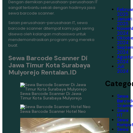
Dengan demikian perusahaan-perusahaan IT
sangat terbantu sekali dengan hadirnya jasa
Februar
sewa barcode scanner.
2025
Januari
Selain perusahaan-perusahaan IT, sewa
2025
Novem
barcode scanner ditempat kami juga sering
2024
disewa oleh kalangan mahasiswa untuk
Oktobe
mendemonstrasikan program yang mereka
2024
buat.
Septe
2024
Sewa Barcode Scanner Di
Agustu
2024
Jawa Timur Kota Surabaya
Juli
Mulyorejo Rentalan.ID
2024
Categor
Sewa Barcode Scanner Di Jawa
Sewa
Timur Kota Surabaya Mulyorejo
Barcod
Scanne
Sewa
Sewa Barcode Scanner Hotel Neo
HT
Sewa
Komput
Sewa