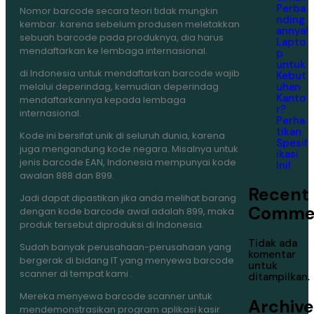
Perba
Nomor barcode secara teori tidak mungkin
nding
kembar. karena sebelum produsen meletakkan
annya!
sebuah barcode pada produknya, dia harus
Lapto
mendaftarkan ke lembaga internasional.
p
untuk
di Indonesia untuk mendaftarkan barcode wajib
Kebut
uhan
melalui deperindag, kemudian deperindag
Kanto
mendaftarkannya kepada lembaga
r?
internasional.
Perha
tikan
Kode ini bersifat unik di seluruh dunia, karena
Spesif
juga mengandung kode negara. Misalnya untuk
ikasi
jenis barcode EAN, Indonesia mempunyai kode
Ini!
awalan 888 dan 899.
Recent
Jadi dapat dipastikan jika anda melihat barang
Comme
dengan kode barcode awal adalah 899, maka
produk tersebut diproduksi di Indonesia.
Tidak ada
Sudah banyak perusahaan-perusahaan yang
komentar
bergerak di bidang IT yang menyewa barcode
untuk
scanner di tempat kami .
ditampilkan.
Mereka menyewa barcode scanner untuk
Archive
mendemonstrasikan program aplikasi kasir