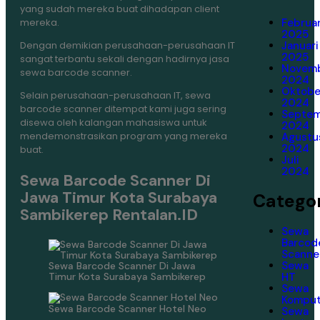
yang sudah mereka buat dihadapan client
Februar
mereka.
2025
Januari
Dengan demikian perusahaan-perusahaan IT
2025
sangat terbantu sekali dengan hadirnya jasa
Novem
sewa barcode scanner.
2024
Oktobe
Selain perusahaan-perusahaan IT, sewa
2024
barcode scanner ditempat kami juga sering
Septe
disewa oleh kalangan mahasiswa untuk
2024
mendemonstrasikan program yang mereka
Agustu
2024
buat.
Juli
2024
Sewa Barcode Scanner Di
Jawa Timur Kota Surabaya
Categor
Sambikerep Rentalan.ID
Sewa
Barcod
Scanne
Sewa
Sewa Barcode Scanner Di Jawa
Timur Kota Surabaya Sambikerep
HT
Sewa
Komput
Sewa Barcode Scanner Hotel Neo
Sewa