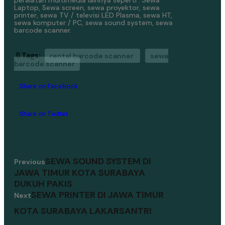
Laptop, Sewa screen, sewa proyektor, sewa
printer, sewa TV / televisi LED Plasma, sewa HT,
sewa komputer / PC, sewa sound system, sewa
barcode scanner.
🔖Tags:
rental barcode scanner
sewa
barcode scanner
Share on Facebook
Share on Twitter
SEWA SOUND SYSTEM DI
Previous
JAWA TIMUR KOTA SURABAYA
DUKUH PAKIS
SEWA PRINTER DI JAWA TIMUR
Next
KOTA SURABAYA LAKARSANTRI