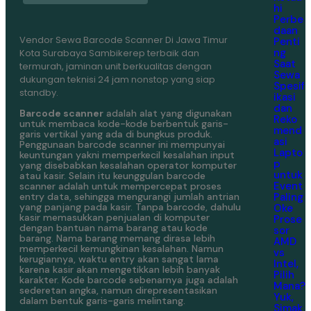
hi
Perbe
daan
Vendor Sewa Barcode Scanner Di Jawa Timur
Penti
ng
Kota Surabaya Sambikerep terbaik dan
Saat
termurah, jaminan unit berkualitas dengan
Sewa
dukungan teknisi 24 jam nonstop yang siap
Spesif
standby.
ikasi
dan
Barcode scanner
adalah alat yang digunakan
Reko
untuk membaca kode-kode berbentuk garis-
mend
garis vertikal yang ada di bungkus produk.
asi
Penggunaan barcode scanner ini mempunyai
Lapto
keuntungan yakni memperkecil kesalahan input
p
yang disebabkan kesalahan operator komputer
untuk
atau kasir. Selain itu keunggulan barcode
Event
scanner adalah untuk mempercepat proses
Paling
entry data, sehingga mengurangi jumlah antrian
yang panjang pada kasir. Tanpa barcode, dahulu
Oke
kasir memasukkan penjualan di komputer
Prose
dengan bantuan nama barang atau kode
sor
barang. Nama barang memang dirasa lebih
AMD
memperkecil kemungkinan kesalahan. Namun
vs
kerugiannya, waktu entry akan sangat lama
Intel,
karena kasir akan mengetikkan lebih banyak
Pilih
karakter. Kode barcode sebenarnya juga adalah
Mana?
sederetan angka, namun direpresentasikan
Yuk,
dalam bentuk garis-garis melintang.
Simak