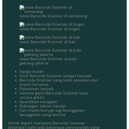
sewa Barcode Scanner di semarang
sewa Barcode Scanner di bogor
sewa Barcode Scanner di bali
sewa Barcode Scanner di pulo
gebang jakarta
Harga murah
Stok Barcode Scanner sangat banyak
Barcode Scanner yang kami sewakan dari
brand ternama
Pelayanan terbaik
Garansi ganti Barcode Scanner baru
secara gratis
Spesifikasi beragam
Dukungan teknisi handal
Dan masih banyak lagi keunggulan-
keunggulan yang lainnya.
Untuk dapat menyewa Barcode Scanner
ditempat kami ada beberapa persyaratan yang