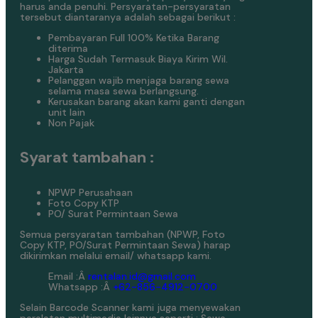
harus anda penuhi. Persyaratan-persyaratan
tersebut diantaranya adalah sebagai berikut :
Pembayaran Full 100% Ketika Barang
diterima
Harga Sudah Termasuk Biaya Kirim Wil.
Jakarta
Pelanggan wajib menjaga barang sewa
selama masa sewa berlangsung.
Kerusakan barang akan kami ganti dengan
unit lain
Non Pajak
Syarat tambahan :
NPWP Perusahaan
Foto Copy KTP
PO/ Surat Permintaan Sewa
Semua persyaratan tambahan (NPWP, Foto
Copy KTP, PO/Surat Permintaan Sewa) harap
dikirimkan melalui email/ whatsapp kami.
Email :Â
rentalan.id@gmail.com
Whatsapp :Â
+62-856-4912-0700
Selain Barcode Scanner kami juga menyewakan
peralatan multimedia lainnya seperti : Sewa