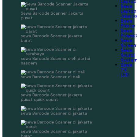
Laptop
Sewa
Laptop
Sewa Barcode Scanner Jakarta
Jakarta
pusat
Sewa
Printer
Sewa
Proyek
sewa Barcode Scanner jakarta
Sewa
barat
Screen
Sewa
Sound
sewa Barcode Scanner oleh partai
Syste
nasdem
Sewa
TV
LED
sewa Barcode Scanner di bali
sewa Barcode Scanner jakarta
pusat quick count
sewa Barcode Scanner di jakarta
sewa Barcode Scanner di jakarta
barat