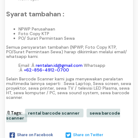
Syarat tambahan :
NPWP Perusahaan
Foto Copy KTP
PO/ Surat Permintaan Sewa
Semua persyaratan tambahan (NPWP, Foto Copy KTP,
PO/Surat Permintaan Sewa) harap dikirimkan melalui email/
whatsapp kami.
Email :Â
rentalan.id@gmail.com
Whatsapp
:Â
+62-856-4912-0700
Selain Barcode Scanner kami juga menyewakan peralatan
multimedia lainnya seperti : Sewa Laptop, Sewa screen, sewa
proyektor, sewa printer, sewa TV / televisi LED Plasma, sewa
HT, sewa komputer / PC, sewa sound system, sewa barcode
scanner.
🔖Tags:
rental barcode scanner
sewa barcode
scanner
Share on Facebook
Share on Twitter