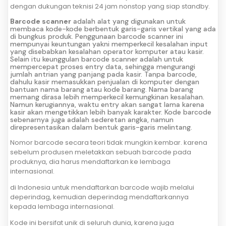
dengan dukungan teknisi 24 jam nonstop yang siap standby.
Barcode scanner
adalah alat yang digunakan untuk
membaca kode-kode berbentuk garis-garis vertikal yang ada
di bungkus produk. Penggunaan barcode scanner ini
mempunyai keuntungan yakni memperkecil kesalahan input
yang disebabkan kesalahan operator komputer atau kasir.
Selain itu keunggulan barcode scanner adalah untuk
mempercepat proses entry data, sehingga mengurangi
jumlah antrian yang panjang pada kasir. Tanpa barcode,
dahulu kasir memasukkan penjualan di komputer dengan
bantuan nama barang atau kode barang. Nama barang
memang dirasa lebih memperkecil kemungkinan kesalahan.
Namun kerugiannya, waktu entry akan sangat lama karena
kasir akan mengetikkan lebih banyak karakter. Kode barcode
sebenarnya juga adalah sederetan angka, namun
direpresentasikan dalam bentuk garis-garis melintang.
Nomor barcode secara teori tidak mungkin kembar. karena
sebelum produsen meletakkan sebuah barcode pada
produknya, dia harus mendaftarkan ke lembaga
internasional.
di Indonesia untuk mendaftarkan barcode wajib melalui
deperindag, kemudian deperindag mendaftarkannya
kepada lembaga internasional.
Kode ini bersifat unik di seluruh dunia, karena juga