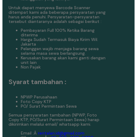
Untuk dapat menyewa Barcode Scanner
ditempat kami ada beberapa persyaratan yang
harus anda penuhi. Persyaratan-persyaratan
tersebut diantaranya adalah sebagai berikut :
Pembayaran Full 100% Ketika Barang
diterima
Harga Sudah Termasuk Biaya Kirim Wil.
Jakarta
Pelanggan wajib menjaga barang sewa
selama masa sewa berlangsung.
Kerusakan barang akan kami ganti dengan
unit lain
Non Pajak
Syarat tambahan :
NPWP Perusahaan
Foto Copy KTP
PO/ Surat Permintaan Sewa
Semua persyaratan tambahan (NPWP, Foto
Copy KTP, PO/Surat Permintaan Sewa) harap
dikirimkan melalui email/ whatsapp kami.
Email :Â
rentalan.id@gmail.com