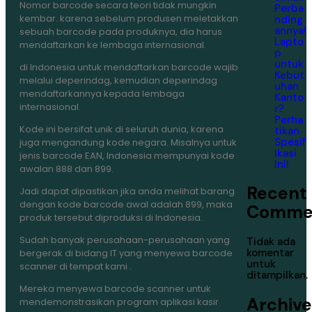
Nomor barcode secara teori tidak mungkin
Perba
kembar. karena sebelum produsen meletakkan
nding
annya!
sebuah barcode pada produknya, dia harus
Lapto
mendaftarkan ke lembaga internasional.
p
untuk
di Indonesia untuk mendaftarkan barcode wajib
Kebut
melalui deperindag, kemudian deperindag
uhan
mendaftarkannya kepada lembaga
Kanto
internasional.
r?
Perha
Kode ini bersifat unik di seluruh dunia, karena
tikan
Spesif
juga mengandung kode negara. Misalnya untuk
ikasi
jenis barcode EAN, Indonesia mempunyai kode
Ini!
awalan 888 dan 899.
Recent
Jadi dapat dipastikan jika anda melihat barang
dengan kode barcode awal adalah 899, maka
Comme
produk tersebut diproduksi di Indonesia.
Sudah banyak perusahaan-perusahaan yang
Tidak ada
komentar
bergerak di bidang IT yang menyewa barcode
untuk
scanner di tempat kami .
ditampilkan.
Mereka menyewa barcode scanner untuk
Archive
mendemonstrasikan program aplikasi kasir