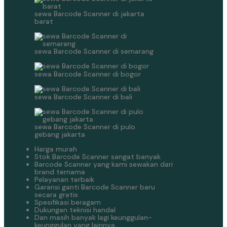
sewa Barcode Scanner di jakarta
barat
sewa Barcode Scanner di semarang
sewa Barcode Scanner di bogor
sewa Barcode Scanner di bali
sewa Barcode Scanner di pulo
gebang jakarta
Harga murah
Stok Barcode Scanner sangat banyak
Barcode Scanner yang kami sewakan dari
brand ternama
Pelayanan terbaik
Garansi ganti Barcode Scanner baru
secara gratis
Spesifikasi beragam
Dukungan teknisi handal
Dan masih banyak lagi keunggulan-
keunggulan yang lainnya.