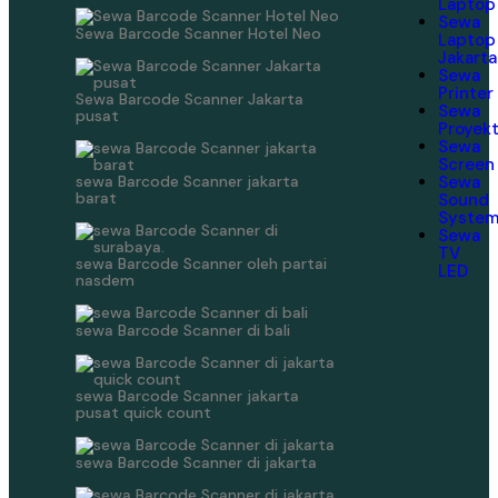
Laptop
Sewa
Sewa Barcode Scanner Hotel Neo
Laptop
Jakarta
Sewa
Printer
Sewa Barcode Scanner Jakarta
Sewa
pusat
Proyek
Sewa
Screen
sewa Barcode Scanner jakarta
Sewa
barat
Sound
Syste
Sewa
TV
sewa Barcode Scanner oleh partai
LED
nasdem
sewa Barcode Scanner di bali
sewa Barcode Scanner jakarta
pusat quick count
sewa Barcode Scanner di jakarta