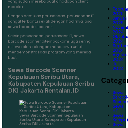
yang sudah mereka buat dihadapan client
mereka.
Februar
2025
Dengan demikian perusahaan-perusahaan IT
Januari
sangat terbantu sekali dengan hadirnya jasa
2025
sewa barcode scanner.
Novem
2024
Selain perusahaan-perusahaan IT, sewa
Oktobe
2024
barcode scanner ditempat kami juga sering
Septe
disewa oleh kalangan mahasiswa untuk
2024
mendemonstrasikan program yang mereka
Agustu
buat.
2024
Juli
2024
Sewa Barcode Scanner
Kepulauan Seribu Utara,
Categor
Kabupaten Kepulauan Seribu
DKI Jakarta Rentalan.ID
Sewa
Barcod
Scanne
Sewa
HT
Sewa Barcode Scanner Kepulauan
Sewa
Seribu Utara, Kabupaten Kepulauan
Komput
Seribu DKI Jakarta
Sewa