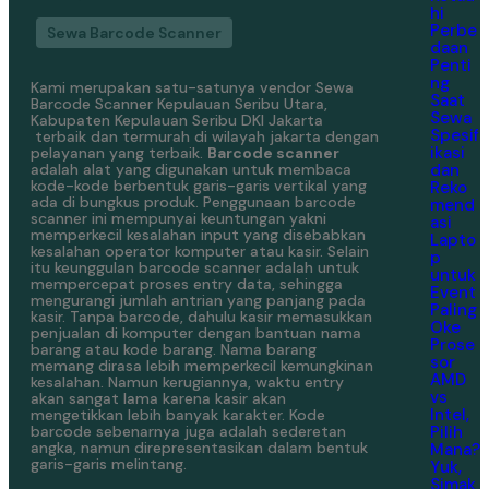
hi
Perbe
Sewa Barcode Scanner
daan
Penti
ng
Kami merupakan satu-satunya vendor Sewa
Saat
Barcode Scanner Kepulauan Seribu Utara,
Sewa
Kabupaten Kepulauan Seribu DKI Jakarta
Spesif
terbaik dan termurah di wilayah jakarta dengan
ikasi
pelayanan yang terbaik.
Barcode scanner
dan
adalah alat yang digunakan untuk membaca
kode-kode berbentuk garis-garis vertikal yang
Reko
ada di bungkus produk. Penggunaan barcode
mend
scanner ini mempunyai keuntungan yakni
asi
memperkecil kesalahan input yang disebabkan
Lapto
kesalahan operator komputer atau kasir. Selain
p
itu keunggulan barcode scanner adalah untuk
untuk
mempercepat proses entry data, sehingga
Event
mengurangi jumlah antrian yang panjang pada
Paling
kasir. Tanpa barcode, dahulu kasir memasukkan
Oke
penjualan di komputer dengan bantuan nama
Prose
barang atau kode barang. Nama barang
sor
memang dirasa lebih memperkecil kemungkinan
AMD
kesalahan. Namun kerugiannya, waktu entry
vs
akan sangat lama karena kasir akan
Intel,
mengetikkan lebih banyak karakter. Kode
Pilih
barcode sebenarnya juga adalah sederetan
angka, namun direpresentasikan dalam bentuk
Mana?
garis-garis melintang.
Yuk,
Simak