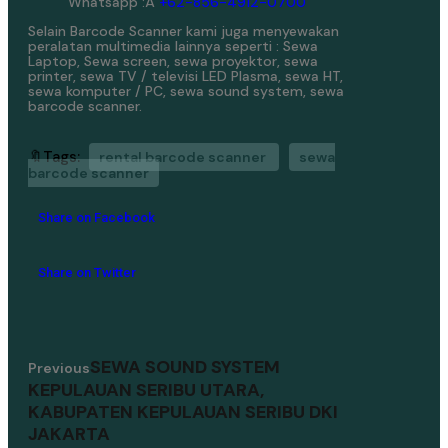
Whatsapp :Â
+62-856-4912-0700
Selain Barcode Scanner kami juga menyewakan
peralatan multimedia lainnya seperti : Sewa
Laptop, Sewa screen, sewa proyektor, sewa
printer, sewa TV / televisi LED Plasma, sewa HT,
sewa komputer / PC, sewa sound system, sewa
barcode scanner.
🔖Tags:
rental barcode scanner
sewa
barcode scanner
Share on Facebook
Share on Twitter
SEWA SOUND SYSTEM
Previous
KEPULAUAN SERIBU UTARA,
KABUPATEN KEPULAUAN SERIBU DKI
JAKARTA