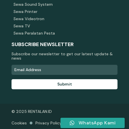
Sewa Sound System
Sewa Printer
Sewa Videotron
Sewa TV
Sewa Peralatan Pesta
SUBSCRIBE NEWSLETTER
Subscribe our newsletter to get our latest update &
news
Submit
© 2025 RENTALAN.ID
WhatsApp Kami
Cookies
Privacy Policy
Terms Of Use