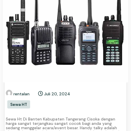
rentalan
Juli 20, 2024
Sewa HT
Sewa Ht Di Banten Kabupaten Tangerang Cisoka dengan
harga sangat terjangkau sangat cocok bagi anda yang
sedang menggelar acara/event besar. Handy talky adalah