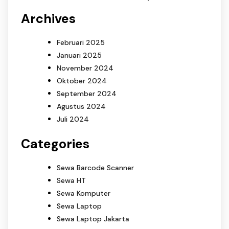
Archives
Februari 2025
Januari 2025
November 2024
Oktober 2024
September 2024
Agustus 2024
Juli 2024
Categories
Sewa Barcode Scanner
Sewa HT
Sewa Komputer
Sewa Laptop
Sewa Laptop Jakarta