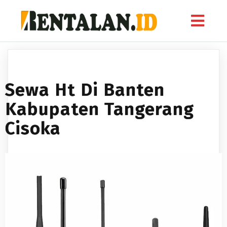
Sewa Ht Di Banten
Kabupaten Tangerang
Cisoka