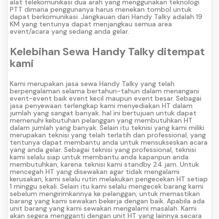
alat telekomunikasi dua arah yang menggunakan teknologi
PTT dimana penggunanya harus menekan tombol untuk
dapat berkomunikasi. Jangkauan dari Handy Talky adalah 19
KM yang tentunya dapat menjangkau semua area
event/acara yang sedang anda gelar.
Kelebihan Sewa Handy Talky ditempat
kami
Kami merupakan jasa sewa Handy Talky yang telah
berpengalaman selama bertahun-tahun dalam menangani
event-event baik event kecil maupun event besar. Sebagai
jasa penyewaan terlengkap kami menyediakan HT dalam
jumlah yang sangat banyak. hal ini bertujuan untuk dapat
memenuhi kebutuhan pelanggan yang membutuhkan HT
dalam jumlah yang banyak. Selain itu teknisi yang kami miliki
merupakan teknisi yang telah terlatih dan professional, yang
tentunya dapat membantu anda untuk mensukseskan acara
yang anda gelar. Sebagai teknisi yang professional, teknisi
kami selalu siap untuk membantu anda kapanpun anda
membutuhkan, karena teknisi kami standby 24 jam. Untuk
mencegah HT yang disewakan agar tidak mengalami
kerusakan, kami selalu rutin melakukan pengecekan HT setiap
1 minggu sekali. Selain itu kami selalu mengecek barang kami
sebelum mengirimkannya ke pelanggan, untuk memastikan
barang yang kami sewakan bekerja dengan baik. Apabila ada
unit barang yang kami sewakan mengalami masalah. Kami
akan segera mengganti dengan unit HT yang lainnya secara