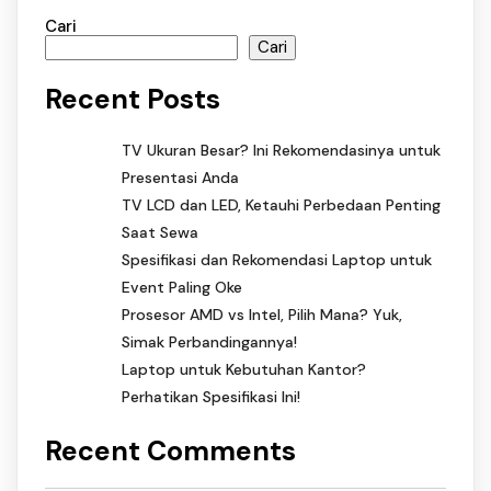
Cari
Cari
Recent Posts
TV Ukuran Besar? Ini Rekomendasinya untuk
Presentasi Anda
TV LCD dan LED, Ketauhi Perbedaan Penting
Saat Sewa
Spesifikasi dan Rekomendasi Laptop untuk
Event Paling Oke
Prosesor AMD vs Intel, Pilih Mana? Yuk,
Simak Perbandingannya!
Laptop untuk Kebutuhan Kantor?
Perhatikan Spesifikasi Ini!
Recent Comments