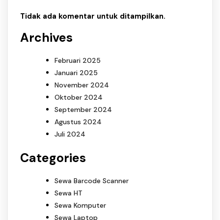
Tidak ada komentar untuk ditampilkan.
Archives
Februari 2025
Januari 2025
November 2024
Oktober 2024
September 2024
Agustus 2024
Juli 2024
Categories
Sewa Barcode Scanner
Sewa HT
Sewa Komputer
Sewa Laptop