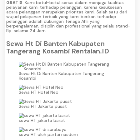
GRATIS
. Kami betul-betul serius dalam menjaga kualitas
pelayanan kami terhadap pelanggan, karena kesuksesan
acara pelanggan merupakan prioritas kami. Salah satu dari
wujud pelayanan terbaik yang kami berikan terhadap
pelanggan adalah dukungan Tenaga Ahli yang
berpengalaman, disiplin dan professional yang selalu stand-
By selama 24 Jam.
Sewa Ht Di Banten Kabupaten
Tangerang Kosambi Rentalan.ID
Sewa Ht Di Banten Kabupaten Tangerang
Kosambi
Sewa HT Hotel Neo
Sewa HT Jakarta pusat
sewa HT jakarta barat
sewa HT oleh partai nasdem