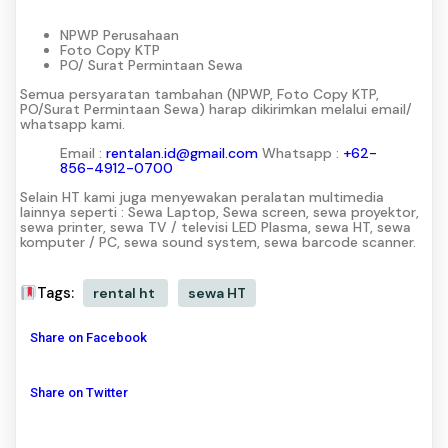
NPWP Perusahaan
Foto Copy KTP
PO/ Surat Permintaan Sewa
Semua persyaratan tambahan (NPWP, Foto Copy KTP,
PO/Surat Permintaan Sewa) harap dikirimkan melalui email/
whatsapp kami.
Email :
rentalan.id@gmail.com
Whatsapp :
+62-
856-4912-0700
Selain HT kami juga menyewakan peralatan multimedia
lainnya seperti : Sewa Laptop, Sewa screen, sewa proyektor,
sewa printer, sewa TV / televisi LED Plasma, sewa HT, sewa
komputer / PC, sewa sound system, sewa barcode scanner.
Tags:
rental ht
sewa HT
Share on Facebook
Share on Twitter