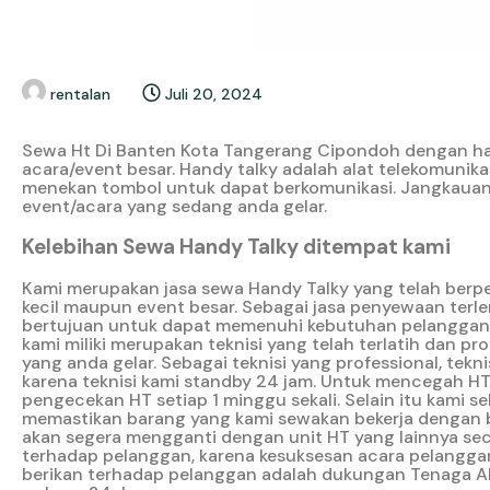
rentalan
Juli 20, 2024
Sewa Ht Di Banten Kota Tangerang Cipondoh dengan ha
acara/event besar. Handy talky adalah alat telekomun
menekan tombol untuk dapat berkomunikasi. Jangkauan
event/acara yang sedang anda gelar.
Kelebihan Sewa Handy Talky ditempat kami
Kami merupakan jasa sewa Handy Talky yang telah ber
kecil maupun event besar. Sebagai jasa penyewaan terl
bertujuan untuk dapat memenuhi kebutuhan pelanggan y
kami miliki merupakan teknisi yang telah terlatih dan
yang anda gelar. Sebagai teknisi yang professional, t
karena teknisi kami standby 24 jam. Untuk mencegah HT
pengecekan HT setiap 1 minggu sekali. Selain itu kami
memastikan barang yang kami sewakan bekerja dengan b
akan segera mengganti dengan unit HT yang lainnya se
terhadap pelanggan, karena kesuksesan acara pelanggan 
berikan terhadap pelanggan adalah dukungan Tenaga Ahl