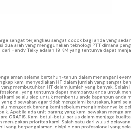
rga sangat terjangkau sangat cocok bagi anda yang seda
ikasi dua arah yang menggunakan teknologi PTT dimana pen
 dari Handy Talky adalah 19 KM yang tentunya dapat menj
pengalaman selama bertahun-tahun dalam menangani event
engkap kami menyediakan HT dalam jumlah yang sangat banya
ang membutuhkan HT dalam jumlah yang banyak. Selain it
 professional, yang tentunya dapat membantu anda untuk me
eknisi kami selalu siap untuk membantu anda kapanpun anda
 yang disewakan agar tidak mengalami kerusakan, kami sela
 selalu mengecek barang kami sebelum mengirimkannya ke pe
aik. Apabila ada unit barang yang kami sewakan mengalam
cara
GRATIS
. Kami betul-betul serius dalam menjaga kualit
merupakan prioritas kami. Salah satu dari wujud pelayana
i yang berpengalaman, disiplin dan professional yang sel