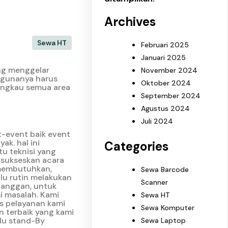
Archives
Sewa HT
Februari 2025
Januari 2025
ng menggelar
November 2024
ggunanya harus
Oktober 2024
angkau semua area
September 2024
Agustus 2024
Juli 2024
-event baik event
k. hal ini
Categories
u teknisi yang
nsukseskan acara
 membutuhkan,
Sewa Barcode
lu rutin melakukan
Scanner
langgan, untuk
i masalah. Kami
Sewa HT
as pelayanan kami
Sewa Komputer
n terbaik yang kami
alu stand-By
Sewa Laptop