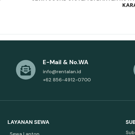
KAR
E-Mail & No.WA
info@rentalan.id
+62 856-4912-0700
LAYANAN SEWA
SU
Subs
Sewa Laptop