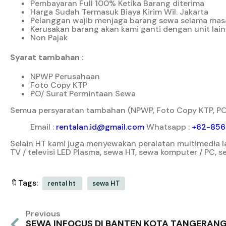
Pembayaran Full 100% Ketika Barang diterima
Harga Sudah Termasuk Biaya Kirim Wil. Jakarta
Pelanggan wajib menjaga barang sewa selama mas
Kerusakan barang akan kami ganti dengan unit lain
Non Pajak
Syarat tambahan :
NPWP Perusahaan
Foto Copy KTP
PO/ Surat Permintaan Sewa
Semua persyaratan tambahan (NPWP, Foto Copy KTP, PO/
Email :
rentalan.id@gmail.com
Whatsapp :
+62-856
Selain HT kami juga menyewakan peralatan multimedia la
TV / televisi LED Plasma, sewa HT, sewa komputer / PC,
🔖Tags:
rental ht
sewa HT
Previous
SEWA INFOCUS DI BANTEN KOTA TANGERAN