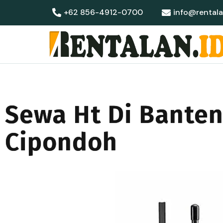
+62 856-4912-0700
info@rentala
Sewa Ht Di Bante
Cipondoh