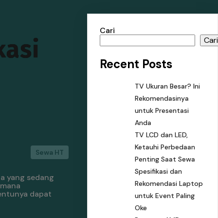
Cari
kasi
Car
Recent Posts
TV Ukuran Besar? Ini
Rekomendasinya
untuk Presentasi
Anda
TV LCD dan LED,
Ketauhi Perbedaan
Sewa HT
Penting Saat Sewa
Spesifikasi dan
da yang sedang
Rekomendasi Laptop
dimana
entunya dapat
untuk Event Paling
Oke