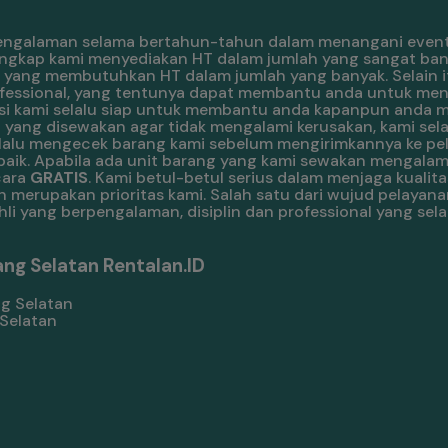
pengalaman selama bertahun-tahun dalam menangani event
engkap kami menyediakan HT dalam jumlah yang sangat banya
ang membutuhkan HT dalam jumlah yang banyak. Selain it
 professional, yang tentunya dapat membantu anda untuk me
eknisi kami selalu siap untuk membantu anda kapanpun anda
 yang disewakan agar tidak mengalami kerusakan, kami sela
 selalu mengecek barang kami sebelum mengirimkannya ke pe
aik. Apabila ada unit barang yang kami sewakan mengalam
cara
GRATIS
. Kami betul-betul serius dalam menjaga kualit
merupakan prioritas kami. Salah satu dari wujud pelayana
i yang berpengalaman, disiplin dan professional yang sel
ng Selatan Rentalan.ID
 Selatan