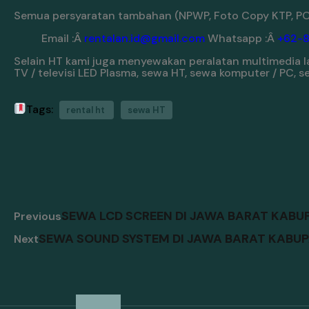
Semua persyaratan tambahan (NPWP, Foto Copy KTP, PO/
Email :Â
rentalan.id@gmail.com
Whatsapp :Â
+62-
Selain HT kami juga menyewakan peralatan multimedia la
TV / televisi LED Plasma, sewa HT, sewa komputer / PC,
Tags:
rental ht
sewa HT
SEWA LCD SCREEN DI JAWA BARAT KABU
Previous
SEWA SOUND SYSTEM DI JAWA BARAT KABUP
Next