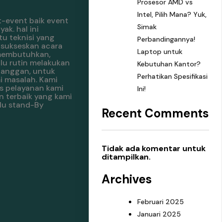
Prosesor AMD vs
Intel, Pilih Mana? Yuk,
-event baik event
Simak
k. hal ini
u teknisi yang
Perbandingannya!
nsukseskan acara
Laptop untuk
 membutuhkan,
lu rutin melakukan
Kebutuhan Kantor?
langgan, untuk
Perhatikan Spesifikasi
i masalah. Kami
as pelayanan kami
Ini!
n terbaik yang kami
alu stand-By
Recent Comments
Tidak ada komentar untuk
ditampilkan.
Archives
Februari 2025
Januari 2025