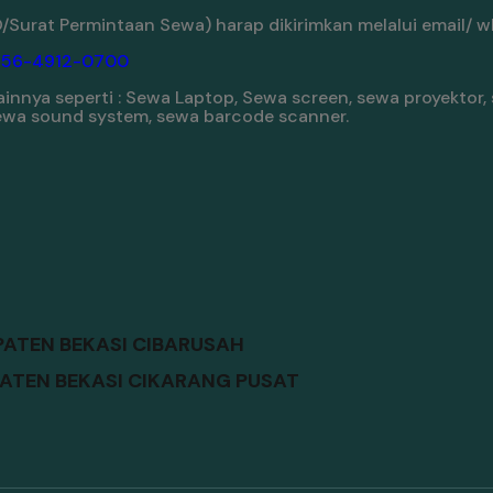
Surat Permintaan Sewa) harap dikirimkan melalui email/ w
856-4912-0700
innya seperti : Sewa Laptop, Sewa screen, sewa proyektor, 
 sewa sound system, sewa barcode scanner.
PATEN BEKASI CIBARUSAH
ATEN BEKASI CIKARANG PUSAT