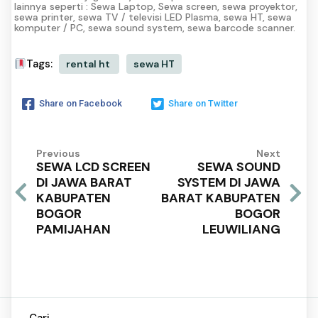
lainnya seperti : Sewa Laptop, Sewa screen, sewa proyektor,
sewa printer, sewa TV / televisi LED Plasma, sewa HT, sewa
komputer / PC, sewa sound system, sewa barcode scanner.
Tags:
rental ht
sewa HT
Share on Facebook
Share on Twitter
Previous
Next
SEWA LCD SCREEN
SEWA SOUND
DI JAWA BARAT
SYSTEM DI JAWA
KABUPATEN
BARAT KABUPATEN
BOGOR
BOGOR
PAMIJAHAN
LEUWILIANG