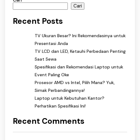
Cari
Cari
Recent Posts
TV Ukuran Besar? Ini Rekomendasinya untuk
Presentasi Anda
TV LCD dan LED, Ketauhi Perbedaan Penting
Saat Sewa
Spesifikasi dan Rekomendasi Laptop untuk
Event Paling Oke
Prosesor AMD vs Intel, Pilih Mana? Yuk,
Simak Perbandingannya!
Laptop untuk Kebutuhan Kantor?
Perhatikan Spesifikasi Ini!
Recent Comments