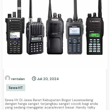
rentalan
Juli 20, 2024
Sewa HT
Sewa Ht Di Jawa Barat Kabupaten Bogor Leuwisadeng
dengan harga sangat terjangkau sangat cocok bagi anda
yang sedang menggelar acara/event besar. Handy talky