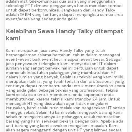
adalah alat telekomunikasi dua arah yang menggunakan
teknologi PTT dimana penggunanya harus menekan tombol
untuk dapat berkomunikasi. Jangkauan dari Handy Talky
adalah 19 KM yang tentunya dapat menjangkau semua area
event/acara yang sedang anda gelar.
Kelebihan Sewa Handy Talky ditempat
kami
Kami merupakan jasa sewa Handy Talky yang telah
berpengalaman selama bertahun-tahun dalam menangani
event-event baik event kecil maupun event besar. Sebagai
jasa penyewaan terlengkap kami menyediakan HT dalam
jumlah yang sangat banyak. hal ini bertujuan untuk dapat
memenuhi kebutuhan pelanggan yang membutuhkan HT
dalam jumlah yang banyak. Selain itu teknisi yang kami miliki
merupakan teknisi yang telah terlatih dan professional, yang
tentunya dapat membantu anda untuk mensukseskan acara
yang anda gelar. Sebagai teknisi yang professional, teknisi
kami selalu siap untuk membantu anda kapanpun anda
membutuhkan, karena teknisi kami standby 24 jam. Untuk
mencegah HT yang disewakan agar tidak mengalami
kerusakan, kami selalu rutin melakukan pengecekan HT setiap
1 minggu sekali. Selain itu kami selalu mengecek barang kami
sebelum mengirimkannya ke pelanggan, untuk memastikan
barang yang kami sewakan bekerja dengan baik. Apabila ada
unit barang yang kami sewakan mengalami masalah. Kami
akan segera mengganti dengan unit HT yang lainnya secara