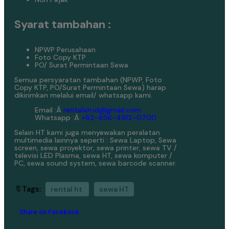
Syarat tambahan :
NPWP Perusahaan
Foto Copy KTP
PO/ Surat Permintaan Sewa
Semua persyaratan tambahan (NPWP, Foto
Copy KTP, PO/Surat Permintaan Sewa) harap
dikirimkan melalui email/ whatsapp kami.
Email :Â
rentalan.id@gmail.com
Whatsapp :Â
+62-856-4912-0700
Selain HT kami juga menyewakan peralatan
multimedia lainnya seperti : Sewa Laptop, Sewa
screen, sewa proyektor, sewa printer, sewa TV /
televisi LED Plasma, sewa HT, sewa komputer /
PC, sewa sound system, sewa barcode scanner.
🔖Tags:
rental ht
sewa HT
Share on Facebook