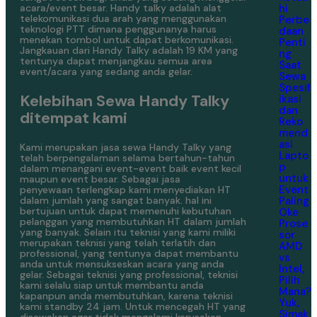
hi
acara/event besar. Handy talky adalah alat
telekomunikasi dua arah yang menggunakan
Perbe
teknologi PTT dimana penggunanya harus
daan
menekan tombol untuk dapat berkomunikasi.
Penti
Jangkauan dari Handy Talky adalah 19 KM yang
ng
tentunya dapat menjangkau semua area
Saat
event/acara yang sedang anda gelar.
Sewa
Spesif
Kelebihan Sewa Handy Talky
ikasi
dan
ditempat kami
Reko
mend
asi
Kami merupakan jasa sewa Handy Talky yang
Lapto
telah berpengalaman selama bertahun-tahun
p
dalam menangani event-event baik event kecil
untuk
maupun event besar. Sebagai jasa
Event
penyewaan terlengkap kami menyediakan HT
Paling
dalam jumlah yang sangat banyak. hal ini
bertujuan untuk dapat memenuhi kebutuhan
Oke
pelanggan yang membutuhkan HT dalam jumlah
Prose
yang banyak. Selain itu teknisi yang kami miliki
sor
merupakan teknisi yang telah terlatih dan
AMD
professional, yang tentunya dapat membantu
vs
anda untuk mensukseskan acara yang anda
Intel,
gelar. Sebagai teknisi yang professional, teknisi
Pilih
kami selalu siap untuk membantu anda
Mana?
kapanpun anda membutuhkan, karena teknisi
Yuk,
kami standby 24 jam. Untuk mencegah HT yang
Simak