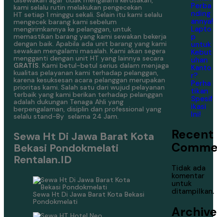
disewakan agar tidak mengalami kerusakan,
Perba
kami selalu rutin melakukan pengecekan
nding
HT setiap 1 minggu sekali. Selain itu kami selalu
annya!
mengecek barang kami sebelum
Lapto
mengirimkannya ke pelanggan, untuk
p
memastikan barang yang kami sewakan bekerja
dengan baik. Apabila ada unit barang yang kami
untuk
sewakan mengalami masalah. Kami akan segera
Kebut
mengganti dengan unit HT yang lainnya secara
uhan
GRATIS
. Kami betul-betul serius dalam menjaga
Kanto
kualitas pelayanan kami terhadap pelanggan,
r?
karena kesuksesan acara pelanggan merupakan
Perha
prioritas kami. Salah satu dari wujud pelayanan
tikan
terbaik yang kami berikan terhadap pelanggan
Spesif
adalah dukungan Tenaga Ahli yang
ikasi
berpengalaman, disiplin dan professional yang
Ini!
selalu stand-By selama 24 Jam.
Recent
Sewa Ht Di Jawa Barat Kota
Comme
Bekasi Pondokmelati
Rentalan.ID
Tidak ada
komentar
untuk
ditampilkan.
Sewa Ht Di Jawa Barat Kota Bekasi
Pondokmelati
Archive