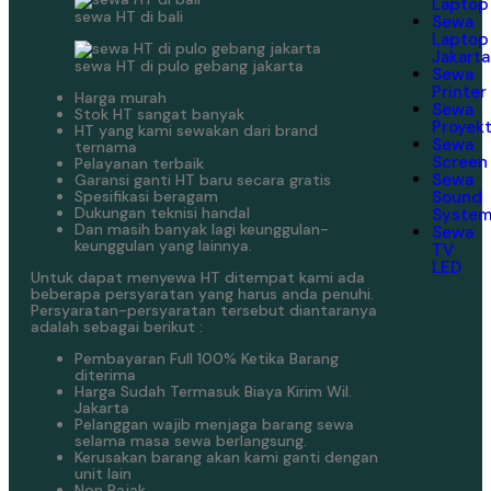
Laptop
sewa HT di bali
Sewa
Laptop
Jakarta
sewa HT di pulo gebang jakarta
Sewa
Printer
Harga murah
Sewa
Stok HT sangat banyak
Proyek
HT yang kami sewakan dari brand
Sewa
ternama
Screen
Pelayanan terbaik
Sewa
Garansi ganti HT baru secara gratis
Spesifikasi beragam
Sound
Dukungan teknisi handal
Syste
Dan masih banyak lagi keunggulan-
Sewa
keunggulan yang lainnya.
TV
LED
Untuk dapat menyewa HT ditempat kami ada
beberapa persyaratan yang harus anda penuhi.
Persyaratan-persyaratan tersebut diantaranya
adalah sebagai berikut :
Pembayaran Full 100% Ketika Barang
diterima
Harga Sudah Termasuk Biaya Kirim Wil.
Jakarta
Pelanggan wajib menjaga barang sewa
selama masa sewa berlangsung.
Kerusakan barang akan kami ganti dengan
unit lain
Non Pajak