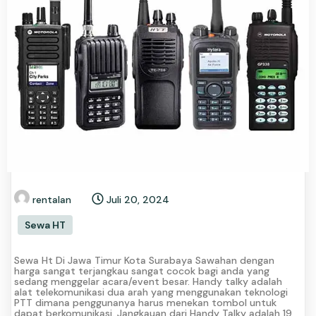
rentalan
Juli 20, 2024
Sewa HT
Sewa Ht Di Jawa Timur Kota Surabaya Sawahan dengan
harga sangat terjangkau sangat cocok bagi anda yang
sedang menggelar acara/event besar. Handy talky adalah
alat telekomunikasi dua arah yang menggunakan teknologi
PTT dimana penggunanya harus menekan tombol untuk
dapat berkomunikasi. Jangkauan dari Handy Talky adalah 19