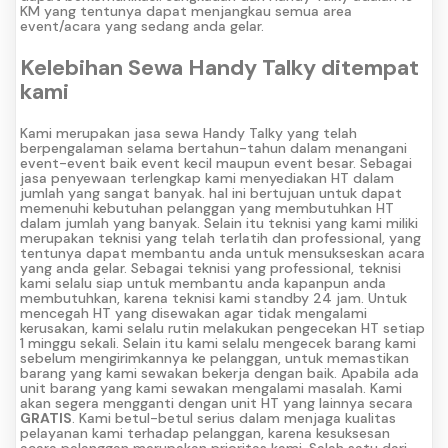
KM yang tentunya dapat menjangkau semua area
event/acara yang sedang anda gelar.
Kelebihan Sewa Handy Talky ditempat
kami
Kami merupakan jasa sewa Handy Talky yang telah
berpengalaman selama bertahun-tahun dalam menangani
event-event baik event kecil maupun event besar. Sebagai
jasa penyewaan terlengkap kami menyediakan HT dalam
jumlah yang sangat banyak. hal ini bertujuan untuk dapat
memenuhi kebutuhan pelanggan yang membutuhkan HT
dalam jumlah yang banyak. Selain itu teknisi yang kami miliki
merupakan teknisi yang telah terlatih dan professional, yang
tentunya dapat membantu anda untuk mensukseskan acara
yang anda gelar. Sebagai teknisi yang professional, teknisi
kami selalu siap untuk membantu anda kapanpun anda
membutuhkan, karena teknisi kami standby 24 jam. Untuk
mencegah HT yang disewakan agar tidak mengalami
kerusakan, kami selalu rutin melakukan pengecekan HT setiap
1 minggu sekali. Selain itu kami selalu mengecek barang kami
sebelum mengirimkannya ke pelanggan, untuk memastikan
barang yang kami sewakan bekerja dengan baik. Apabila ada
unit barang yang kami sewakan mengalami masalah. Kami
akan segera mengganti dengan unit HT yang lainnya secara
GRATIS
. Kami betul-betul serius dalam menjaga kualitas
pelayanan kami terhadap pelanggan, karena kesuksesan