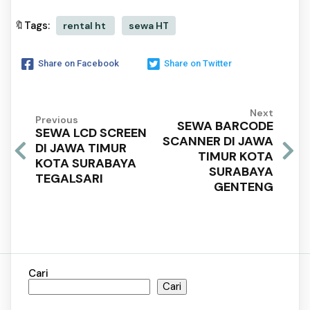
🔖Tags:
rental ht
sewa HT
Share on Facebook
Share on Twitter
Next
Previous
SEWA BARCODE
SEWA LCD SCREEN
SCANNER DI JAWA
DI JAWA TIMUR
TIMUR KOTA
KOTA SURABAYA
SURABAYA
TEGALSARI
GENTENG
Cari
Cari