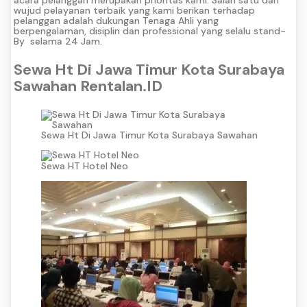
acara pelanggan merupakan prioritas kami. Salah satu dari
wujud pelayanan terbaik yang kami berikan terhadap
pelanggan adalah dukungan Tenaga Ahli yang
berpengalaman, disiplin dan professional yang selalu stand-
By selama 24 Jam.
Sewa Ht Di Jawa Timur Kota Surabaya
Sawahan Rentalan.ID
Sewa Ht Di Jawa Timur Kota Surabaya Sawahan
Sewa HT Hotel Neo