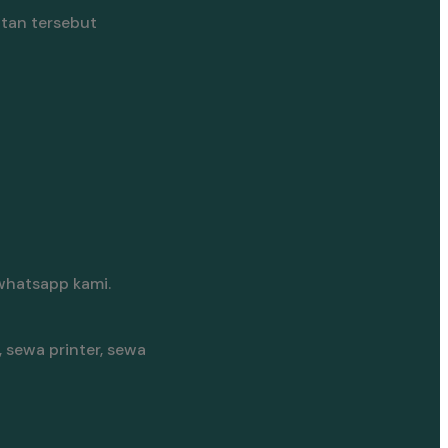
tan tersebut
whatsapp kami.
 sewa printer, sewa