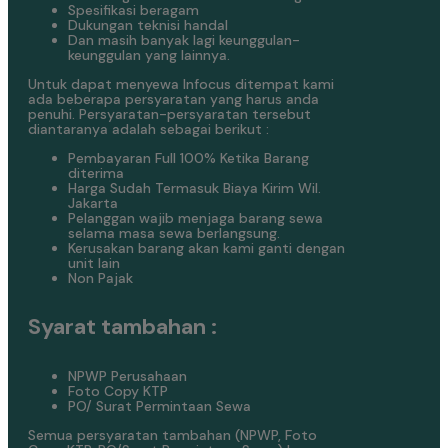
Spesifikasi beragam
Dukungan teknisi handal
Dan masih banyak lagi keunggulan-
keunggulan yang lainnya.
Untuk dapat menyewa Infocus ditempat kami
ada beberapa persyaratan yang harus anda
penuhi. Persyaratan-persyaratan tersebut
diantaranya adalah sebagai berikut :
Pembayaran Full 100% Ketika Barang
diterima
Harga Sudah Termasuk Biaya Kirim Wil.
Jakarta
Pelanggan wajib menjaga barang sewa
selama masa sewa berlangsung.
Kerusakan barang akan kami ganti dengan
unit lain
Non Pajak
Syarat tambahan :
NPWP Perusahaan
Foto Copy KTP
PO/ Surat Permintaan Sewa
Semua persyaratan tambahan (NPWP, Foto