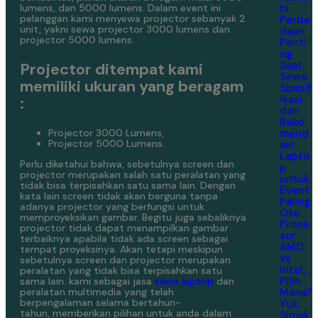
hi
lumens, dan 5000 lumens. Dalam event ini
pelanggan kami menyewa projector sebanyak 2
Perbe
unit, yakni sewa projector 3000 lumens dan
daan
projector 5000 lumens.
Penti
ng
Saat
Projector ditempat kami
Sewa
memiliki ukuran yang beragam
Spesif
ikasi
:
dan
Reko
mend
Projector 3000 Lumens,
Projector 5000 Lumens.
asi
Lapto
Perlu diketahui bahwa, sebetulnya screen dan
p
projector merupakan salah satu peralatan yang
untuk
tidak bisa terpisahkan satu sama lain. Dengan
Event
kata lain screen tidak akan berguna tanpa
Paling
adanya projector yang berfungsi untuk
Oke
memproyeksikan gambar. Begitu juga sebaliknya
Prose
projector tidak dapat menampilkan gambar
sor
terbaiknya apabila tidak ada screen sebagai
AMD
tempat proyeksinya. Akan tetapi meskipun
vs
sebetulnya screen dan projector merupakan
Intel,
peralatan yang tidak bisa terpisahkan satu
Pilih
sama lain. kami sebagai jasa
sewa laptop
dan
Mana?
peralatan multimedia yang telah
berpengalaman selama bertahun-
Yuk,
tahun, memberikan pilihan untuk anda dalam
Simak