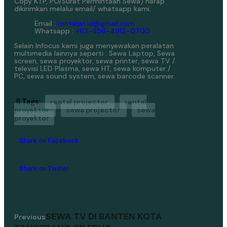
Copy KTP, PO/Surat Permintaan Sewa) harap
dikirimkan melalui email/ whatsapp kami.
Email :
rentalan.id@gmail.com
Whatsapp :
+62-856-4912-0700
Selain Infocus kami juga menyewakan peralatan
multimedia lainnya seperti : Sewa Laptop, Sewa
screen, sewa proyektor, sewa printer, sewa TV /
televisi LED Plasma, sewa HT, sewa komputer /
PC, sewa sound system, sewa barcode scanner.
🔖Tags:
rental projector
rental
proyektor
sewa projector
sewa
proyektor
Share on Facebook
Share on Twitter
SEWA TV DI BANTEN KOTA
Previous