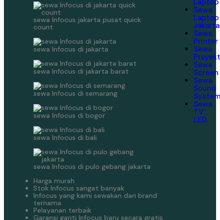
Laptop
Sewa
Laptop
sewa Infocus jakarta pusat quick
Jakarta
count
Sewa
Printer
Sewa
sewa Infocus di jakarta
Proyek
Sewa
sewa Infocus di jakarta barat
Screen
Sewa
Sound
sewa Infocus di semarang
Syste
Sewa
TV
sewa Infocus di bogor
LED
sewa Infocus di bali
sewa Infocus di pulo gebang jakarta
Harga murah
Stok Infocus sangat banyak
Infocus yang kami sewakan dari brand
ternama
Pelayanan terbaik
Garansi ganti Infocus baru secara gratis