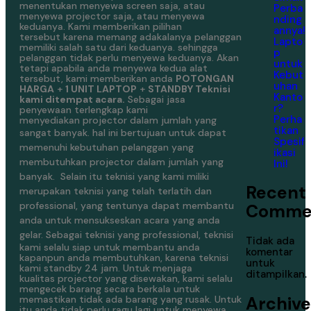
menentukan menyewa screen saja, atau
Perba
menyewa projector saja, atau menyewa
nding
keduanya. Kami memberikan pilihan
annya!
tersebut karena memang adakalanya pelanggan
Lapto
memiliki salah satu dari keduanya. sehingga
p
pelanggan tidak perlu menyewa keduanya. Akan
untuk
tetapi apabila anda menyewa kedua alat
Kebut
tersebut, kami memberikan anda
POTONGAN
uhan
HARGA
+
1 UNIT LAPTOP
+
STANDBY Teknisi
Kanto
kami ditempat acara.
Sebagai jasa
r?
penyewaan terlengkap kami
Perha
menyediakan projector dalam jumlah yang
tikan
sangat banyak.
hal ini bertujuan untuk dapat
Spesif
memenuhi kebutuhan pelanggan yang
ikasi
membutuhkan projector dalam jumlah yang
Ini!
banyak.
Selain itu teknisi yang kami miliki
Recent
merupakan teknisi yang telah terlatih dan
professional, yang tentunya dapat membantu
Comme
anda untuk mensukseskan acara yang anda
gelar.
Sebagai teknisi yang professional, teknisi
Tidak ada
kami selalu siap untuk membantu anda
komentar
kapanpun anda membutuhkan, karena teknisi
untuk
kami standby 24 jam. Untuk menjaga
ditampilkan.
kualitas projector yang disewakan, kami selalu
mengecek barang secara berkala untuk
Archive
memastikan tidak ada barang yang rusak. Untuk
itu anda tidak perlu ragu lagi untuk menyewa