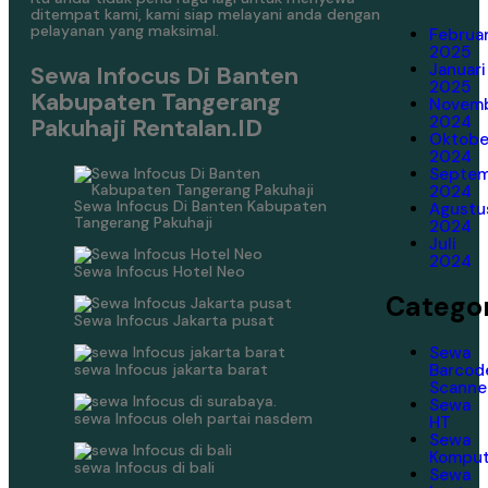
ditempat kami, kami siap melayani anda dengan
pelayanan yang maksimal.
Februar
2025
Januari
Sewa Infocus Di Banten
2025
Kabupaten Tangerang
Novem
2024
Pakuhaji Rentalan.ID
Oktobe
2024
Septe
2024
Sewa Infocus Di Banten Kabupaten
Agustu
Tangerang Pakuhaji
2024
Juli
2024
Sewa Infocus Hotel Neo
Categor
Sewa Infocus Jakarta pusat
Sewa
sewa Infocus jakarta barat
Barcod
Scanne
Sewa
sewa Infocus oleh partai nasdem
HT
Sewa
Komput
sewa Infocus di bali
Sewa