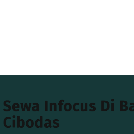
Sewa Infocus Di B
Cibodas