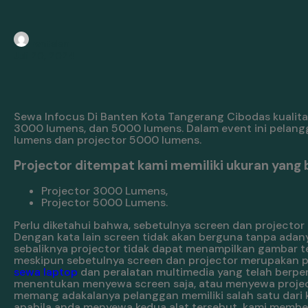
rentalan
Juli 20, 2024
Sewa Infocus Di Banten Kota Tangerang Cibodas kualitas 
3000 lumens, dan 5000 lumens. Dalam event ini pelang
lumens dan projector 5000 lumens.
Projector ditempat kami memiliki ukuran yang 
Projector 3000 Lumens,
Projector 5000 Lumens.
Perlu diketahui bahwa, sebetulnya screen dan projector 
Dengan kata lain screen tidak akan berguna tanpa adan
sebaliknya projector tidak dapat menampilkan gambar te
meskipun sebetulnya screen dan projector merupakan per
sewa laptop
dan peralatan multimedia yang telah berp
menentukan menyewa screen saja, atau menyewa project
memang adakalanya pelanggan memiliki salah satu dari 
apabila anda menyewa kedua alat tersebut, kami memb