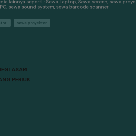
a lainnya seperti : Sewa Laptop, Sewa screen, sewa proyek
/ PC, sewa sound system, sewa barcode scanner.
ctor
sewa proyektor
NEGLASARI
ANG PERIUK