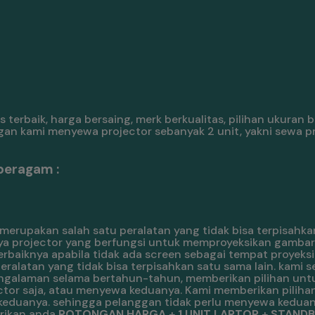
terbaik, harga bersaing, merk berkualitas, pilihan ukuran
gan kami menyewa projector sebanyak 2 unit, yakni sewa p
beragam :
merupakan salah satu peralatan yang tidak bisa terpisahkan
ya projector yang berfungsi untuk memproyeksikan gambar.
rbaiknya apabila tidak ada screen sebagai tempat proyeksi
alatan yang tidak bisa terpisahkan satu sama lain. kami s
engalaman selama bertahun-tahun, memberikan pilihan unt
or saja, atau menyewa keduanya. Kami memberikan pilihan
keduanya. sehingga pelanggan tidak perlu menyewa keduan
erikan anda
POTONGAN HARGA
+
1 UNIT LAPTOP
+
STANDBY