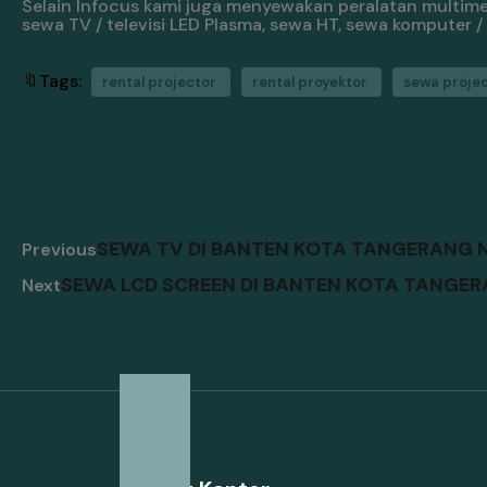
Selain Infocus kami juga menyewakan peralatan multimedi
sewa TV / televisi LED Plasma, sewa HT, sewa komputer 
🔖Tags:
rental projector
rental proyektor
sewa proje
SEWA TV DI BANTEN KOTA TANGERANG 
Previous
SEWA LCD SCREEN DI BANTEN KOTA TANGER
Next