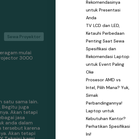
Rekomendasinya
untuk Presentasi
Anda
TV LCD dan LED,
Ketauhi Perbedaan
Sewa Proyektor
Penting Saat Sewa
Spesifikasi dan
 beragam mulai
Rekomendasi Laptop
rojector 3000
untuk Event Paling
Oke
Prosesor AMD vs
Intel, Pilih Mana? Yuk,
Simak
 satu sama lain.
Perbandingannya!
 Begitu juga
Laptop untuk
nya. Akan tetapi
ebagai jasa
Kebutuhan Kantor?
uk anda dalam
Perhatikan Spesifikasi
 tersebut karena
ya. Akan tetapi
Ini!
 Teknisi kami