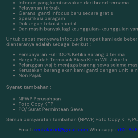
Infocus yang kami sewakan dari brand ternama
Pelayanan terbaik
Garansi ganti Infocus baru secara gratis
Spesifikasi beragam
Dukungan teknisi handal
Dan masih banyak lagi keunggulan-keunggulan yang
Untuk dapat menyewa Infocus ditempat kami ada bebera
diantaranya adalah sebagai berikut :
Pembayaran Full 100% Ketika Barang diterima
Harga Sudah Termasuk Biaya Kirim Wil. Jakarta
Pelanggan wajib menjaga barang sewa selama mas
Kerusakan barang akan kami ganti dengan unit lain
Non Pajak
Syarat tambahan :
NPWP Perusahaan
Foto Copy KTP
PO/ Surat Permintaan Sewa
Semua persyaratan tambahan (NPWP, Foto Copy KTP, PO/
Email :
rentalan.id@gmail.com
Whatsapp :
+62-856