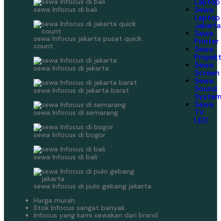
Laptop
sewa Infocus di bali
Sewa
Laptop
Jakarta
Sewa
sewa Infocus jakarta pusat quick
Printer
count
Sewa
Proyek
Sewa
sewa Infocus di jakarta
Screen
Sewa
Sound
sewa Infocus di jakarta barat
Syste
Sewa
TV
sewa Infocus di semarang
LED
sewa Infocus di bogor
sewa Infocus di bali
sewa Infocus di pulo gebang jakarta
Harga murah
Stok Infocus sangat banyak
Infocus yang kami sewakan dari brand