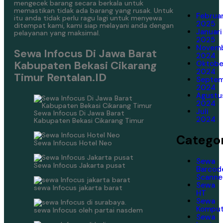
mengecek barang secara berkala untuk
memastikan tidak ada barang yang rusak. Untuk
Februar
itu anda tidak perlu ragu lagi untuk menyewa
2025
ditempat kami, kami siap melayani anda dengan
Januari
pelayanan yang maksimal.
2025
Novem
Sewa Infocus Di Jawa Barat
2024
Kabupaten Bekasi Cikarang
Oktobe
2024
Timur Rentalan.ID
Septe
2024
Agustu
2024
Juli
Sewa Infocus Di Jawa Barat
2024
Kabupaten Bekasi Cikarang Timur
Categor
Sewa Infocus Hotel Neo
Sewa
Sewa Infocus Jakarta pusat
Barcod
Scanne
Sewa
sewa Infocus jakarta barat
HT
Sewa
Komput
sewa Infocus oleh partai nasdem
Sewa