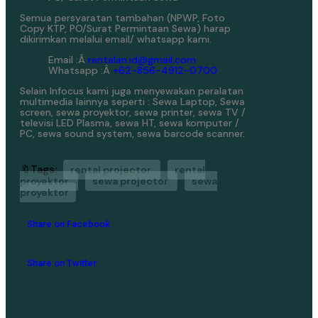
Semua persyaratan tambahan (NPWP, Foto
Copy KTP, PO/Surat Permintaan Sewa) harap
dikirimkan melalui email/ whatsapp kami.
Email :Â
rentalan.id@gmail.com
Whatsapp :Â
+62-856-4912-0700
Selain Infocus kami juga menyewakan peralatan
multimedia lainnya seperti : Sewa Laptop, Sewa
screen, sewa proyektor, sewa printer, sewa TV /
televisi LED Plasma, sewa HT, sewa komputer /
PC, sewa sound system, sewa barcode scanner.
🔖Tags:
rental projector
rental
proyektor
sewa projector
sewa
proyektor
Share on Facebook
Share on Twitter