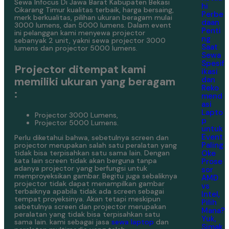
Sewa Infocus Di Jawa Barat Kabupaten Bekasi
hi
Cikarang Timur kualitas terbaik, harga bersaing,
Perbe
merk berkualitas, pilihan ukuran beragam mulai
daan
3000 lumens, dan 5000 lumens. Dalam event
Penti
ini pelanggan kami menyewa projector
ng
sebanyak 2 unit, yakni sewa projector 3000
Saat
lumens dan projector 5000 lumens.
Sewa
Spesif
Projector ditempat kami
ikasi
memiliki ukuran yang beragam
dan
Reko
:
mend
asi
Lapto
Projector 3000 Lumens,
p
Projector 5000 Lumens.
untuk
Event
Perlu diketahui bahwa, sebetulnya screen dan
Paling
projector merupakan salah satu peralatan yang
Oke
tidak bisa terpisahkan satu sama lain. Dengan
kata lain screen tidak akan berguna tanpa
Prose
adanya projector yang berfungsi untuk
sor
memproyeksikan gambar. Begitu juga sebaliknya
AMD
projector tidak dapat menampilkan gambar
vs
terbaiknya apabila tidak ada screen sebagai
Intel,
tempat proyeksinya. Akan tetapi meskipun
Pilih
sebetulnya screen dan projector merupakan
Mana?
peralatan yang tidak bisa terpisahkan satu
Yuk,
sama lain. kami sebagai jasa
sewa laptop
dan
Simak