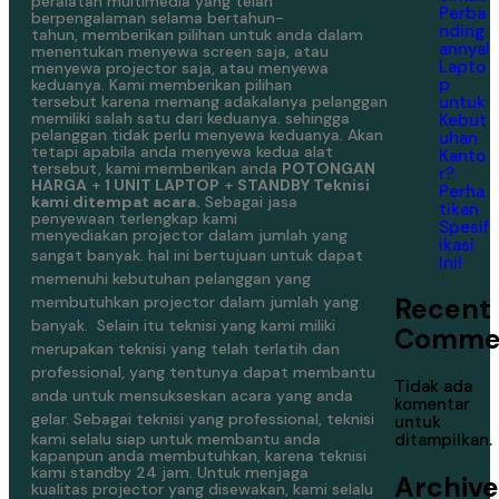
peralatan multimedia yang telah
Perba
berpengalaman selama bertahun-
nding
tahun, memberikan pilihan untuk anda dalam
annya!
menentukan menyewa screen saja, atau
Lapto
menyewa projector saja, atau menyewa
p
keduanya. Kami memberikan pilihan
untuk
tersebut karena memang adakalanya pelanggan
memiliki salah satu dari keduanya. sehingga
Kebut
pelanggan tidak perlu menyewa keduanya. Akan
uhan
tetapi apabila anda menyewa kedua alat
Kanto
tersebut, kami memberikan anda
POTONGAN
r?
HARGA
+
1 UNIT LAPTOP
+
STANDBY Teknisi
Perha
kami ditempat acara.
Sebagai jasa
tikan
penyewaan terlengkap kami
Spesif
menyediakan projector dalam jumlah yang
ikasi
sangat banyak.
hal ini bertujuan untuk dapat
Ini!
memenuhi kebutuhan pelanggan yang
Recent
membutuhkan projector dalam jumlah yang
banyak.
Selain itu teknisi yang kami miliki
Comme
merupakan teknisi yang telah terlatih dan
professional, yang tentunya dapat membantu
Tidak ada
anda untuk mensukseskan acara yang anda
komentar
gelar.
Sebagai teknisi yang professional, teknisi
untuk
kami selalu siap untuk membantu anda
ditampilkan.
kapanpun anda membutuhkan, karena teknisi
kami standby 24 jam. Untuk menjaga
Archive
kualitas projector yang disewakan, kami selalu