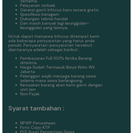
ternama
Pelayanan terbaik
Garansi ganti Infocus baru secara gratis
Spesifikasi beragam
Dukungan teknisi handal
Dan masih banyak lagi keunggulan-
keunggulan yang lainnya.
Untuk dapat menyewa Infocus ditempat kami
ada beberapa persyaratan yang harus anda
penuhi. Persyaratan-persyaratan tersebut
diantaranya adalah sebagai berikut :
Pembayaran Full 100% Ketika Barang
diterima
Harga Sudah Termasuk Biaya Kirim Wil.
Jakarta
Pelanggan wajib menjaga barang sewa
selama masa sewa berlangsung.
Kerusakan barang akan kami ganti dengan
unit lain
Non Pajak
Syarat tambahan :
NPWP Perusahaan
Foto Copy KTP
PO/ Surat Permintaan Sewa