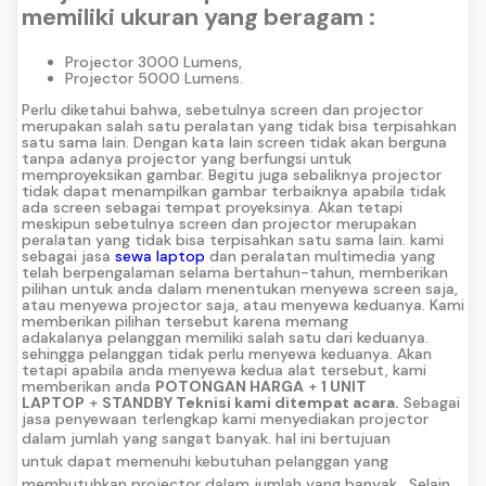
memiliki ukuran yang beragam :
Projector 3000 Lumens,
Projector 5000 Lumens.
Perlu diketahui bahwa, sebetulnya screen dan projector
merupakan salah satu peralatan yang tidak bisa terpisahkan
satu sama lain. Dengan kata lain screen tidak akan berguna
tanpa adanya projector yang berfungsi untuk
memproyeksikan gambar. Begitu juga sebaliknya projector
tidak dapat menampilkan gambar terbaiknya apabila tidak
ada screen sebagai tempat proyeksinya. Akan tetapi
meskipun sebetulnya screen dan projector merupakan
peralatan yang tidak bisa terpisahkan satu sama lain. kami
sebagai jasa
sewa laptop
dan peralatan multimedia yang
telah berpengalaman selama bertahun-tahun, memberikan
pilihan untuk anda dalam menentukan menyewa screen saja,
atau menyewa projector saja, atau menyewa keduanya. Kami
memberikan pilihan tersebut karena memang
adakalanya pelanggan memiliki salah satu dari keduanya.
sehingga pelanggan tidak perlu menyewa keduanya. Akan
tetapi apabila anda menyewa kedua alat tersebut, kami
memberikan anda
POTONGAN HARGA
+
1 UNIT
LAPTOP
+
STANDBY Teknisi kami ditempat acara.
Sebagai
jasa penyewaan terlengkap kami menyediakan projector
dalam jumlah yang sangat banyak.
hal ini bertujuan
untuk dapat memenuhi kebutuhan pelanggan yang
membutuhkan projector dalam jumlah yang banyak.
Selain