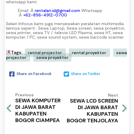
whatsapp kami.
Email :Â
rentalan.id@gmail.com
Whatsapp
:Â
+62-856-4912-0700
Selain Infocus kami juga menyewakan peralatan multimedia
lainnya seperti : Sewa Laptop, Sewa screen, sewa proyektor,
sewa printer, sewa TV / televisi LED Plasma, sewa HT, sewa
komputer / PC, sewa sound system, sewa barcode scanner.
Tags:
rental projector
rental proyektor
sewa
projector
sewa proyektor
Share on Facebook
Share on Twitter
Previous
Next
SEWA KOMPUTER
SEWA LCD SCREEN
DI JAWA BARAT
DI JAWA BARAT
KABUPATEN
KABUPATEN
BOGOR CIAMPEA
BOGOR TENJOLAYA