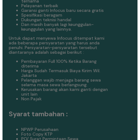
ternama
Pelayanan terbaik
Garansi ganti Infocus baru secara gratis
Spesifikasi beragam
Dukungan teknisi handal
Dan masih banyak lagi keunggulan-
keunggulan yang lainnya.
Untuk dapat menyewa Infocus ditempat kami
ada beberapa persyaratan yang harus anda
penuhi. Persyaratan-persyaratan tersebut
diantaranya adalah sebagai berikut :
Pembayaran Full 100% Ketika Barang
diterima
Harga Sudah Termasuk Biaya Kirim Wil.
Jakarta
Pelanggan wajib menjaga barang sewa
selama masa sewa berlangsung.
Kerusakan barang akan kami ganti dengan
unit lain
Non Pajak
Syarat tambahan :
NPWP Perusahaan
Foto Copy KTP
PO/ Surat Permintaan Sewa