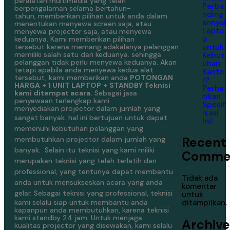
peralatan multimedia yang telah
Perba
berpengalaman selama bertahun-
nding
tahun, memberikan pilihan untuk anda dalam
annya!
menentukan menyewa screen saja, atau
Lapto
menyewa projector saja, atau menyewa
p
keduanya. Kami memberikan pilihan
untuk
tersebut karena memang adakalanya pelanggan
memiliki salah satu dari keduanya. sehingga
Kebut
pelanggan tidak perlu menyewa keduanya. Akan
uhan
tetapi apabila anda menyewa kedua alat
Kanto
tersebut, kami memberikan anda
POTONGAN
r?
HARGA
+
1 UNIT LAPTOP
+
STANDBY Teknisi
Perha
kami ditempat acara.
Sebagai jasa
tikan
penyewaan terlengkap kami
Spesif
menyediakan projector dalam jumlah yang
ikasi
sangat banyak.
hal ini bertujuan untuk dapat
Ini!
memenuhi kebutuhan pelanggan yang
Recent
membutuhkan projector dalam jumlah yang
banyak.
Selain itu teknisi yang kami miliki
Comme
merupakan teknisi yang telah terlatih dan
professional, yang tentunya dapat membantu
Tidak ada
anda untuk mensukseskan acara yang anda
komentar
gelar.
Sebagai teknisi yang professional, teknisi
untuk
kami selalu siap untuk membantu anda
ditampilkan.
kapanpun anda membutuhkan, karena teknisi
kami standby 24 jam. Untuk menjaga
Archive
kualitas projector yang disewakan, kami selalu