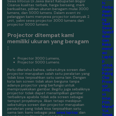
Sewa Infocus Di Jawa Barat Kabupaten Bogor
hi
Cisarua kualitas terbaik, harga bersaing, merk
Perbe
berkualitas, pilihan ukuran beragam mulai 3000
daan
lumens, dan 5000 lumens. Dalam event ini
Penti
pelanggan kami menyewa projector sebanyak 2
ng
unit, yakni sewa projector 3000 lumens dan
Saat
projector 5000 lumens.
Sewa
Spesif
Projector ditempat kami
ikasi
memiliki ukuran yang beragam
dan
Reko
:
mend
asi
Lapto
Projector 3000 Lumens,
p
Projector 5000 Lumens.
untuk
Event
Perlu diketahui bahwa, sebetulnya screen dan
Paling
projector merupakan salah satu peralatan yang
Oke
tidak bisa terpisahkan satu sama lain. Dengan
kata lain screen tidak akan berguna tanpa
Prose
adanya projector yang berfungsi untuk
sor
memproyeksikan gambar. Begitu juga sebaliknya
AMD
projector tidak dapat menampilkan gambar
vs
terbaiknya apabila tidak ada screen sebagai
Intel,
tempat proyeksinya. Akan tetapi meskipun
Pilih
sebetulnya screen dan projector merupakan
Mana?
peralatan yang tidak bisa terpisahkan satu
Yuk,
sama lain. kami sebagai jasa
sewa laptop
dan
Simak