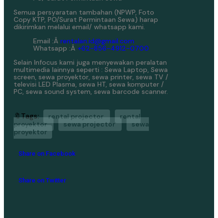
Semua persyaratan tambahan (NPWP, Foto
Copy KTP, PO/Surat Permintaan Sewa) harap
dikirimkan melalui email/ whatsapp kami.
Email :Â
rentalan.id@gmail.com
Whatsapp :Â
+62-856-4912-0700
Selain Infocus kami juga menyewakan peralatan
multimedia lainnya seperti : Sewa Laptop, Sewa
screen, sewa proyektor, sewa printer, sewa TV /
televisi LED Plasma, sewa HT, sewa komputer /
PC, sewa sound system, sewa barcode scanner.
🔖Tags:
rental projector
rental
proyektor
sewa projector
sewa
proyektor
Share on Facebook
Share on Twitter