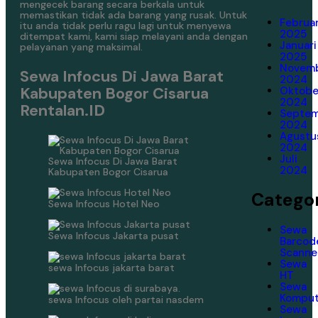
mengecek barang secara berkala untuk
memastikan tidak ada barang yang rusak. Untuk
Februar
itu anda tidak perlu ragu lagi untuk menyewa
2025
ditempat kami, kami siap melayani anda dengan
Januari
pelayanan yang maksimal.
2025
Novem
Sewa Infocus Di Jawa Barat
2024
Kabupaten Bogor Cisarua
Oktobe
2024
Rentalan.ID
Septe
2024
Agustu
2024
Juli
Sewa Infocus Di Jawa Barat
2024
Kabupaten Bogor Cisarua
Categor
Sewa Infocus Hotel Neo
Sewa
Sewa Infocus Jakarta pusat
Barcod
Scanne
Sewa
sewa Infocus jakarta barat
HT
Sewa
Komput
sewa Infocus oleh partai nasdem
Sewa