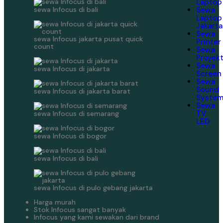
Laptop
sewa Infocus di bali
Sewa
Laptop
Jakarta
Sewa
sewa Infocus jakarta pusat quick
Printer
count
Sewa
Proyek
Sewa
sewa Infocus di jakarta
Screen
Sewa
Sound
sewa Infocus di jakarta barat
Syste
Sewa
TV
sewa Infocus di semarang
LED
sewa Infocus di bogor
sewa Infocus di bali
sewa Infocus di pulo gebang jakarta
Harga murah
Stok Infocus sangat banyak
Infocus yang kami sewakan dari brand