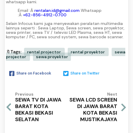
whatsapp kami.
Email :Â
rentalan.id@gmail.com
Whatsapp
:Â
+62-856-4912-0700
Selain Infocus kami juga menyewakan peralatan multimedia
lainnya seperti : Sewa Laptop, Sewa screen, sewa proyektor,
sewa printer, sewa TV / televisi LED Plasma, sewa HT, sewa
komputer / PC, sewa sound system, sewa barcode scanner.
🔖Tags:
rental projector
rental proyektor
sewa
projector
sewa proyektor
Share on Facebook
Share on Twitter
Previous
Next
SEWA TV DI JAWA
SEWA LCD SCREEN
BARAT KOTA
DI JAWA BARAT
BEKASI BEKASI
KOTA BEKASI
SELATAN
MUSTIKAJAYA