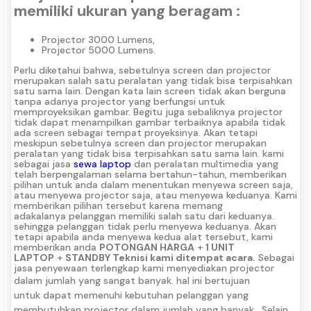
memiliki ukuran yang beragam :
Projector 3000 Lumens,
Projector 5000 Lumens.
Perlu diketahui bahwa, sebetulnya screen dan projector
merupakan salah satu peralatan yang tidak bisa terpisahkan
satu sama lain. Dengan kata lain screen tidak akan berguna
tanpa adanya projector yang berfungsi untuk
memproyeksikan gambar. Begitu juga sebaliknya projector
tidak dapat menampilkan gambar terbaiknya apabila tidak
ada screen sebagai tempat proyeksinya. Akan tetapi
meskipun sebetulnya screen dan projector merupakan
peralatan yang tidak bisa terpisahkan satu sama lain. kami
sebagai jasa
sewa laptop
dan peralatan multimedia yang
telah berpengalaman selama bertahun-tahun, memberikan
pilihan untuk anda dalam menentukan menyewa screen saja,
atau menyewa projector saja, atau menyewa keduanya. Kami
memberikan pilihan tersebut karena memang
adakalanya pelanggan memiliki salah satu dari keduanya.
sehingga pelanggan tidak perlu menyewa keduanya. Akan
tetapi apabila anda menyewa kedua alat tersebut, kami
memberikan anda
POTONGAN HARGA
+
1 UNIT
LAPTOP
+
STANDBY Teknisi kami ditempat acara.
Sebagai
jasa penyewaan terlengkap kami menyediakan projector
dalam jumlah yang sangat banyak.
hal ini bertujuan
untuk dapat memenuhi kebutuhan pelanggan yang
membutuhkan projector dalam jumlah yang banyak.
Selain