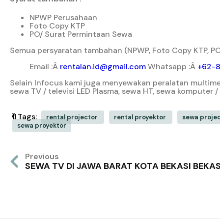
NPWP Perusahaan
Foto Copy KTP
PO/ Surat Permintaan Sewa
Semua persyaratan tambahan (NPWP, Foto Copy KTP, PO/
Email :Â
rentalan.id@gmail.com
Whatsapp :Â
+62-
Selain Infocus kami juga menyewakan peralatan multimedi
sewa TV / televisi LED Plasma, sewa HT, sewa komputer 
🔖Tags:
rental projector
rental proyektor
sewa proje
sewa proyektor
Previous
SEWA TV DI JAWA BARAT KOTA BEKASI BEKAS