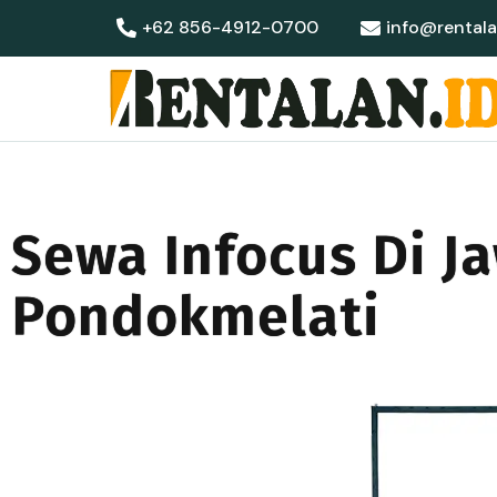
+62 856-4912-0700
info@rentala
Sewa Infocus Di J
Pondokmelati