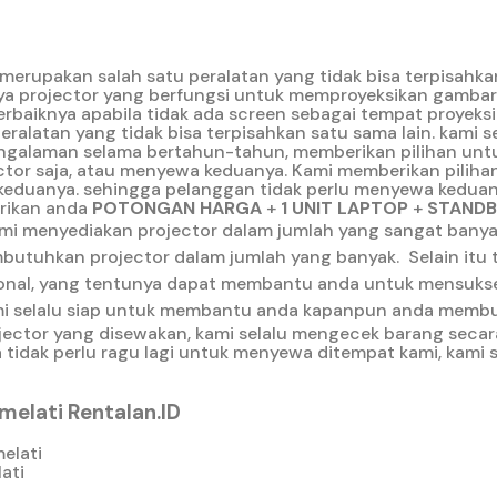
merupakan salah satu peralatan yang tidak bisa terpisahkan
ya projector yang berfungsi untuk memproyeksikan gambar.
rbaiknya apabila tidak ada screen sebagai tempat proyeksi
alatan yang tidak bisa terpisahkan satu sama lain. kami s
engalaman selama bertahun-tahun, memberikan pilihan unt
or saja, atau menyewa keduanya. Kami memberikan pilihan
keduanya. sehingga pelanggan tidak perlu menyewa keduan
erikan anda
POTONGAN HARGA
+
1 UNIT LAPTOP
+
STANDBY
mi menyediakan projector dalam jumlah yang sangat banya
utuhkan projector dalam jumlah yang banyak.
Selain itu
essional, yang tentunya dapat membantu anda untuk mensuk
 kami selalu siap untuk membantu anda kapanpun anda memb
ojector yang disewakan, kami selalu mengecek barang secar
 tidak perlu ragu lagi untuk menyewa ditempat kami, kami 
melati Rentalan.ID
ati