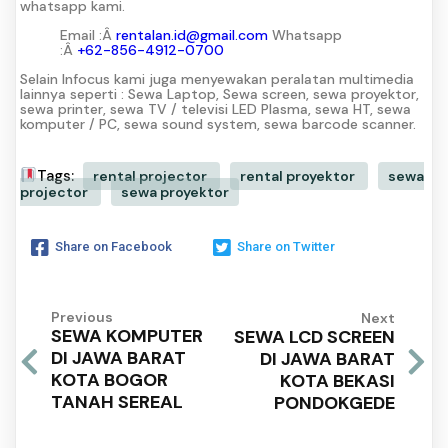
whatsapp kami.
Email :Â
rentalan.id@gmail.com
Whatsapp
:Â
+62-856-4912-0700
Selain Infocus kami juga menyewakan peralatan multimedia
lainnya seperti : Sewa Laptop, Sewa screen, sewa proyektor,
sewa printer, sewa TV / televisi LED Plasma, sewa HT, sewa
komputer / PC, sewa sound system, sewa barcode scanner.
Tags:
rental projector
rental proyektor
sewa
projector
sewa proyektor
Share on Facebook
Share on Twitter
Previous
Next
SEWA KOMPUTER
SEWA LCD SCREEN
DI JAWA BARAT
DI JAWA BARAT
KOTA BOGOR
KOTA BEKASI
TANAH SEREAL
PONDOKGEDE