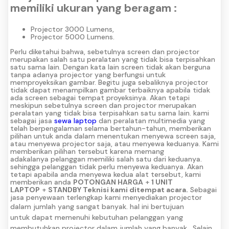
memiliki ukuran yang beragam :
Projector 3000 Lumens,
Projector 5000 Lumens.
Perlu diketahui bahwa, sebetulnya screen dan projector
merupakan salah satu peralatan yang tidak bisa terpisahkan
satu sama lain. Dengan kata lain screen tidak akan berguna
tanpa adanya projector yang berfungsi untuk
memproyeksikan gambar. Begitu juga sebaliknya projector
tidak dapat menampilkan gambar terbaiknya apabila tidak
ada screen sebagai tempat proyeksinya. Akan tetapi
meskipun sebetulnya screen dan projector merupakan
peralatan yang tidak bisa terpisahkan satu sama lain. kami
sebagai jasa
sewa laptop
dan peralatan multimedia yang
telah berpengalaman selama bertahun-tahun, memberikan
pilihan untuk anda dalam menentukan menyewa screen saja,
atau menyewa projector saja, atau menyewa keduanya. Kami
memberikan pilihan tersebut karena memang
adakalanya pelanggan memiliki salah satu dari keduanya.
sehingga pelanggan tidak perlu menyewa keduanya. Akan
tetapi apabila anda menyewa kedua alat tersebut, kami
memberikan anda
POTONGAN HARGA
+
1 UNIT
LAPTOP
+
STANDBY Teknisi kami ditempat acara.
Sebagai
jasa penyewaan terlengkap kami menyediakan projector
dalam jumlah yang sangat banyak.
hal ini bertujuan
untuk dapat memenuhi kebutuhan pelanggan yang
membutuhkan projector dalam jumlah yang banyak.
Selain