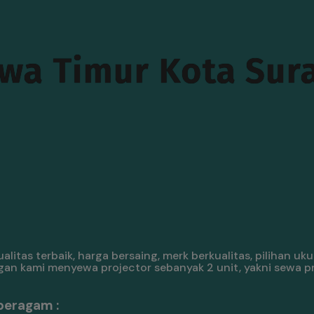
awa Timur Kota Sur
itas terbaik, harga bersaing, merk berkualitas, pilihan uk
gan kami menyewa projector sebanyak 2 unit, yakni sewa p
beragam :