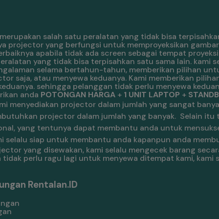
merupakan salah satu peralatan yang tidak bisa terpisahkan
ya projector yang berfungsi untuk memproyeksikan gambar.
rbaiknya apabila tidak ada screen sebagai tempat proyeksi
alatan yang tidak bisa terpisahkan satu sama lain. kami s
engalaman selama bertahun-tahun, memberikan pilihan unt
or saja, atau menyewa keduanya. Kami memberikan pilihan
keduanya. sehingga pelanggan tidak perlu menyewa keduan
erikan anda
POTONGAN HARGA
+
1 UNIT LAPTOP
+
STANDBY
mi menyediakan projector dalam jumlah yang sangat banya
utuhkan projector dalam jumlah yang banyak.
Selain itu
essional, yang tentunya dapat membantu anda untuk mensuk
 kami selalu siap untuk membantu anda kapanpun anda memb
ojector yang disewakan, kami selalu mengecek barang secar
 tidak perlu ragu lagi untuk menyewa ditempat kami, kami 
ungan Rentalan.ID
gan