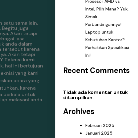
Prosesor AMD vs
Intel, Pilih Mana? Yuk,
Simak
 satu sama lain.
Perbandingannya!
 Begitu juga
Laptop untuk
nya. Akan tetapi
ebagai jasa
Kebutuhan Kantor?
uk anda dalam
Perhatikan Spesifikasi
 tersebut karena
ya. Akan tetapi
Ini!
 Teknisi kami
k.
hal ini bertujuan
Recent Comments
 teknisi yang kami
seskan acara yang
utuhkan, karena
Tidak ada komentar untuk
a berkala untuk
ditampilkan.
siap melayani anda
Archives
Februari 2025
Januari 2025