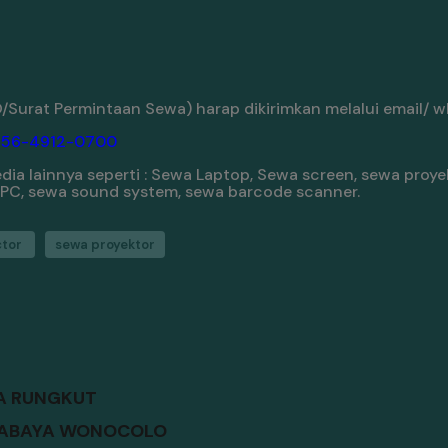
Surat Permintaan Sewa) harap dikirimkan melalui email/ w
856-4912-0700
a lainnya seperti : Sewa Laptop, Sewa screen, sewa proyek
/ PC, sewa sound system, sewa barcode scanner.
ctor
sewa proyektor
YA RUNGKUT
URABAYA WONOCOLO