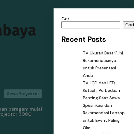
Cari
abaya
Car
Recent Posts
TV Ukuran Besar? Ini
Rekomendasinya
untuk Presentasi
Anda
TV LCD dan LED,
Ketauhi Perbedaan
Sewa Proyektor
Penting Saat Sewa
Spesifikasi dan
uran beragam mulai
Rekomendasi Laptop
rojector 3000
untuk Event Paling
Oke