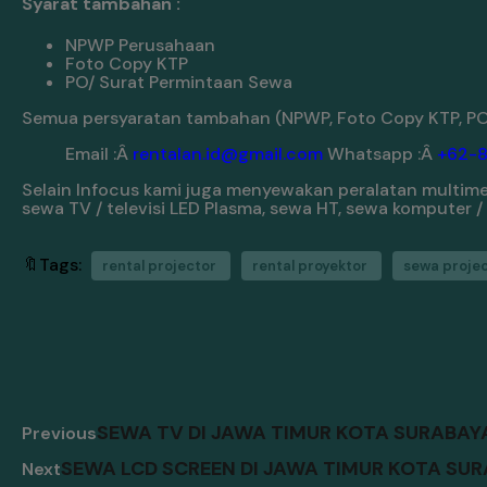
Syarat tambahan :
NPWP Perusahaan
Foto Copy KTP
PO/ Surat Permintaan Sewa
Semua persyaratan tambahan (NPWP, Foto Copy KTP, PO/
Email :Â
rentalan.id@gmail.com
Whatsapp :Â
+62-
Selain Infocus kami juga menyewakan peralatan multimedi
sewa TV / televisi LED Plasma, sewa HT, sewa komputer 
🔖Tags:
rental projector
rental proyektor
sewa proje
SEWA TV DI JAWA TIMUR KOTA SURABA
Previous
SEWA LCD SCREEN DI JAWA TIMUR KOTA S
Next