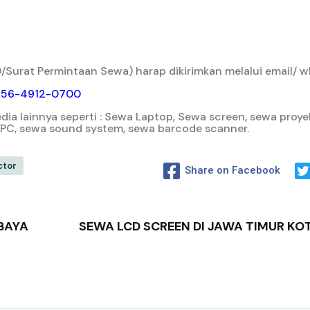
Surat Permintaan Sewa) harap dikirimkan melalui email/ w
856-4912-0700
a lainnya seperti : Sewa Laptop, Sewa screen, sewa proyek
/ PC, sewa sound system, sewa barcode scanner.
ctor
Share on Facebook
BAYA
SEWA LCD SCREEN DI JAWA TIMUR KO