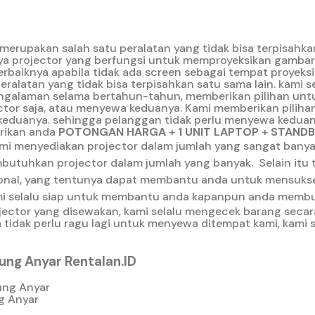
merupakan salah satu peralatan yang tidak bisa terpisahkan
ya projector yang berfungsi untuk memproyeksikan gambar.
rbaiknya apabila tidak ada screen sebagai tempat proyeksi
alatan yang tidak bisa terpisahkan satu sama lain. kami s
engalaman selama bertahun-tahun, memberikan pilihan unt
or saja, atau menyewa keduanya. Kami memberikan pilihan
keduanya. sehingga pelanggan tidak perlu menyewa keduan
erikan anda
POTONGAN HARGA
+
1 UNIT LAPTOP
+
STANDBY
mi menyediakan projector dalam jumlah yang sangat banya
utuhkan projector dalam jumlah yang banyak.
Selain itu
essional, yang tentunya dapat membantu anda untuk mensuk
 kami selalu siap untuk membantu anda kapanpun anda memb
ojector yang disewakan, kami selalu mengecek barang secar
 tidak perlu ragu lagi untuk menyewa ditempat kami, kami 
ung Anyar Rentalan.ID
g Anyar