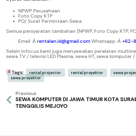
NPWP Perusahaan
Foto Copy KTP
PO/ Surat Permintaan Sewa
Semua persyaratan tambahan (NPWP, Foto Copy KTP, PO/
Email :Â
rentalan.id@gmail.com
Whatsapp :Â
+62-
Selain Infocus kami juga menyewakan peralatan multimedi
sewa TV / televisi LED Plasma, sewa HT, sewa komputer 
Tags:
rental projector
rental proyektor
sewa proje
sewa proyektor
Previous
SEWA KOMPUTER DI JAWA TIMUR KOTA SURA
TENGGILIS MEJOYO