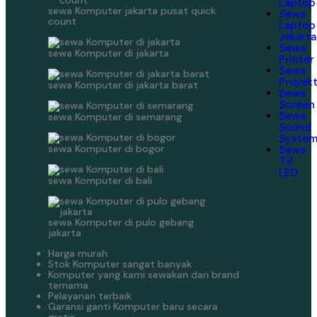
Laptop
sewa Komputer jakarta pusat quick
Sewa
count
Laptop
Jakarta
Sewa
sewa Komputer di jakarta
Printer
Sewa
Proyek
sewa Komputer di jakarta barat
Sewa
Screen
Sewa
sewa Komputer di semarang
Sound
Syste
sewa Komputer di bogor
Sewa
TV
LED
sewa Komputer di bali
sewa Komputer di pulo gebang
jakarta
Harga murah
Stok Komputer sangat banyak
Komputer yang kami sewakan dari brand
ternama
Pelayanan terbaik
Garansi ganti Komputer baru secara