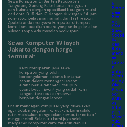
Sewa Komputer Di Banten Kabupaten
hi
Tangerang Gunung Kaler harian, mingguan
Perbe
dan bulanan dengan spesifikasi beragam, mulai
daan
dari core i3, i5 dan i7. dengan dukungan 24 jam
Penti
non-stop, pelayanan ramah, dan fast respon.
ng
Apabila anda menyewa komputer ditempat
Saat
kami, kami pastikan acara yang anda gelar akan
Sewa
sukses tanpa ada masalah sedikitpun.
Spesif
ikasi
Sewa Komputer Wilayah
dan
Jakarta dengan harga
Reko
mend
termurah
asi
Lapto
p
Kami merupakan jasa sewa
untuk
komputer yang telah
Event
berpengalaman selama bertahun-
Paling
tahun dalam menangani event-
Oke
event baik event kecil maupun
Prose
event besar. Event yang sudah kami
tangani tersebut semuanya
sor
berjalan dengan lancar.
AMD
vs
Untuk mencegah komputer yang disewakan
Intel,
agar tidak mengalami kerusakan, kami selalu
Pilih
rutin melakukan pengecekan komputer setiap 1
Mana?
minggu sekali. Selain itu kami juga selalu
Yuk,
mengecek komputer kami terlebih dahulu
Simak