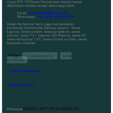
Copy KTP, PO/Surat Permintaan Sewa) harap
dikirimkan melalui email/ whatsapp kami.
Email :
rentalan.id@gmail.com
Whatsapp :
+62-856-4912-0700
Selain Komputer kami juga menyewakan
peralatan multimedia lainnya seperti : Sewa
Laptop, Sewa screen, sewa proyektor, sewa
printer, sewa TV / televisi LED Plasma, sewa HT,
sewa komputer / PC, sewa sound system, sewa
barcode scanner.
🔖Tags:
rental komputer
sewa
komputer
Share on Facebook
Share on Twitter
SEWA LAPTOP DI BANTEN
Previous