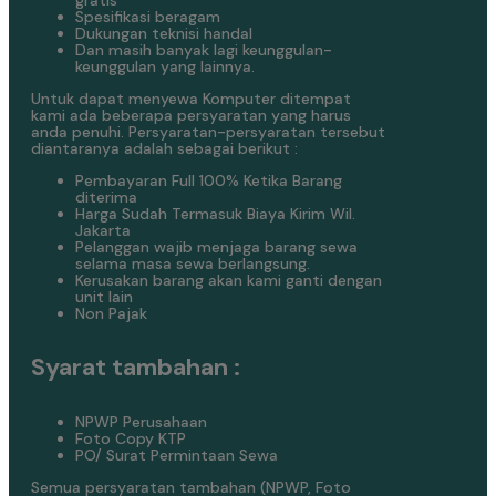
gratis
Spesifikasi beragam
Dukungan teknisi handal
Dan masih banyak lagi keunggulan-
keunggulan yang lainnya.
Untuk dapat menyewa Komputer ditempat
kami ada beberapa persyaratan yang harus
anda penuhi. Persyaratan-persyaratan tersebut
diantaranya adalah sebagai berikut :
Pembayaran Full 100% Ketika Barang
diterima
Harga Sudah Termasuk Biaya Kirim Wil.
Jakarta
Pelanggan wajib menjaga barang sewa
selama masa sewa berlangsung.
Kerusakan barang akan kami ganti dengan
unit lain
Non Pajak
Syarat tambahan :
NPWP Perusahaan
Foto Copy KTP
PO/ Surat Permintaan Sewa
Semua persyaratan tambahan (NPWP, Foto