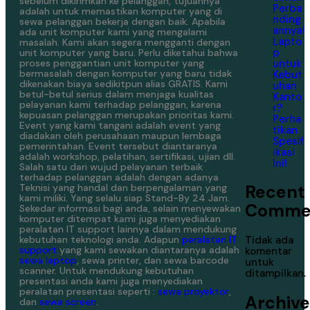
sebelum dikirimkan ke pelanggan, tujuannya
Perba
adalah untuk memastikan komputer yang di
nding
sewa pelanggan bekerja dengan baik. Apabila
annya!
ada unit komputer kami yang mengalami
Lapto
masalah. Kami akan segera mengganti dengan
p
unit komputer yang baru. Perlu diketahui bahwa
untuk
proses penggantian unit komputer yang
bermasalah dengan komputer yang baru tidak
Kebut
dikenakan biaya sedikitpun alias GRATIS. Kami
uhan
betul-betul serius dalam menjaga kualitas
Kanto
pelayanan kami terhadap pelanggan, karena
r?
kepuasan pelanggan merupakan prioritas kami.
Perha
Event yang kami tangani adalah event yang
tikan
diadakan oleh perusahaan maupun lembaga
Spesif
pemerintahan. Event tersebut diantaranya
ikasi
adalah workshop, pelatihan, sertifikasi, ujian dll.
Ini!
Salah satu dari wujud pelayanan terbaik
terhadap pelanggan adalah dengan adanya
Recent
Teknisi yang handal dan berpengalaman yang
kami miliki. Yang selalu siap Stand-By 24 Jam.
Comme
Sekedar informasi bagi anda, selain menyewakan
komputer ditempat kami juga menyediakan
peralatan IT support lainnya dalam mendukung
kebutuhan teknologi anda. Adapun
peralatan IT
Tidak ada
support
yang kami sewakan diantaranya adalah
komentar
sewa laptop
, sewa printer, dan sewa barcode
untuk
scanner. Untuk mendukung kebutuhan
ditampilkan.
presentasi anda kami juga menyediakan
peralatan presentasi seperti :
sewa proyektor
,
Archive
dan
sewa screen
.