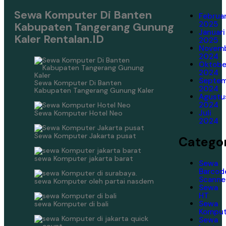
Sewa Komputer Di Banten
Februar
2025
Kabupaten Tangerang Gunung
Januari
Kaler Rentalan.ID
2025
Novem
2024
Oktobe
2024
Septe
Sewa Komputer Di Banten
2024
Kabupaten Tangerang Gunung Kaler
Agustu
2024
Juli
Sewa Komputer Hotel Neo
2024
Sewa Komputer Jakarta pusat
Categor
sewa Komputer jakarta barat
Sewa
Barcod
Scanne
sewa Komputer oleh partai nasdem
Sewa
HT
Sewa
sewa Komputer di bali
Komput
Sewa