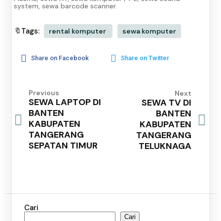
system, sewa barcode scanner.
🔖Tags:
rental komputer
sewa komputer
Share on Facebook
Share on Twitter
Previous
Next
SEWA LAPTOP DI
SEWA TV DI
BANTEN
BANTEN
KABUPATEN
KABUPATEN
TANGERANG
TANGERANG
SEPATAN TIMUR
TELUKNAGA
Cari
Cari