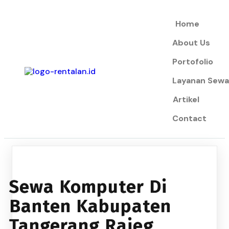
Home
About Us
Portofolio
Layanan Sewa
Artikel
Contact
Sewa Komputer Di
Banten Kabupaten
Tangerang Rajeg