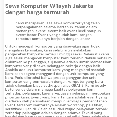
Sewa Komputer Wilayah Jakarta
dengan harga termurah
Kami merupakan jasa sewa komputer yang telah
berpengalaman selama bertahun-tahun dalam
menangani event-event baik event kecil maupun
event besar. Event yang sudah kami tangani
tersebut semuanya berjalan dengan lancar.
Untuk mencegah komputer yang disewakan agar tidak
mengalami kerusakan, kami selalu rutin melakukan
pengecekan komputer setiap 1 minggu sekali. Selain itu kami
juga selalu mengecek komputer kami terlebih dahulu sebelum
dikirimkan ke pelanggan, tujuannya adalah untuk memastikan
komputer yang di sewa pelanggan bekerja dengan baik.
Apabila ada unit komputer kami yang mengalami masalah.
Kami akan segera mengganti dengan unit komputer yang
baru. Perlu diketahui bahwa proses penggantian unit
komputer yang bermasalah dengan komputer yang baru
tidak dikenakan biaya sedikitpun alias GRATIS. Kami betul-
betul serius dalam menjaga kualitas pelayanan kami
terhadap pelanggan, karena kepuasan pelanggan merupakan
prioritas kami. Event yang kami tangani adalah event yang
diadakan oleh perusahaan maupun lembaga pemerintahan.
Event tersebut diantaranya adalah workshop, pelatihan,
sertifikasi, ujian dll. Salah satu dari wujud pelayanan terbaik
terhadap pelanggan adalah dengan adanya Teknisi yang
handal dan berpengalaman yang kami miliki. Yang selalu siap