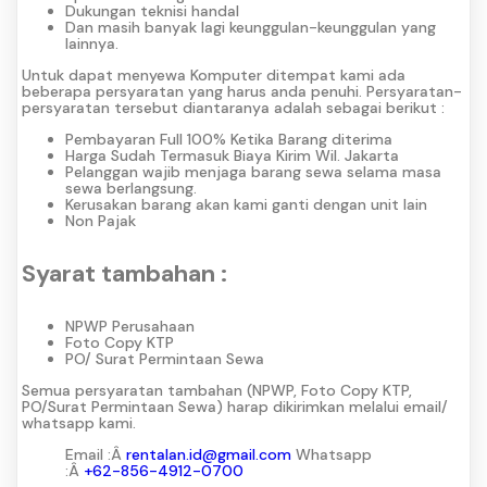
Dukungan teknisi handal
Dan masih banyak lagi keunggulan-keunggulan yang
lainnya.
Untuk dapat menyewa Komputer ditempat kami ada
beberapa persyaratan yang harus anda penuhi. Persyaratan-
persyaratan tersebut diantaranya adalah sebagai berikut :
Pembayaran Full 100% Ketika Barang diterima
Harga Sudah Termasuk Biaya Kirim Wil. Jakarta
Pelanggan wajib menjaga barang sewa selama masa
sewa berlangsung.
Kerusakan barang akan kami ganti dengan unit lain
Non Pajak
Syarat tambahan :
NPWP Perusahaan
Foto Copy KTP
PO/ Surat Permintaan Sewa
Semua persyaratan tambahan (NPWP, Foto Copy KTP,
PO/Surat Permintaan Sewa) harap dikirimkan melalui email/
whatsapp kami.
Email :Â
rentalan.id@gmail.com
Whatsapp
:Â
+62-856-4912-0700