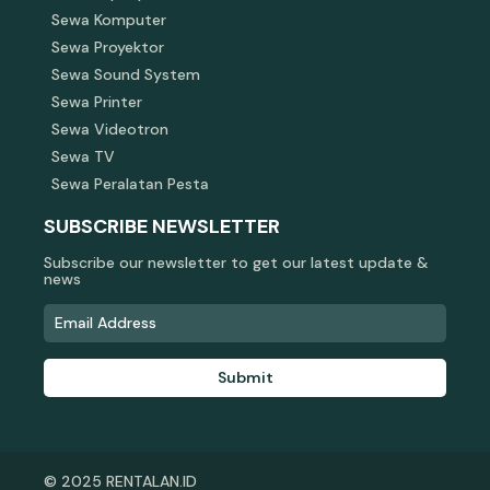
Sewa Komputer
Sewa Proyektor
Sewa Sound System
Sewa Printer
Sewa Videotron
Sewa TV
Sewa Peralatan Pesta
SUBSCRIBE NEWSLETTER
Subscribe our newsletter to get our latest update &
news
Submit
© 2025 RENTALAN.ID