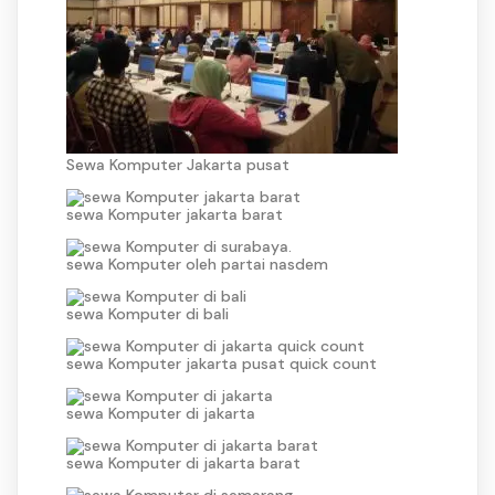
Sewa Komputer Jakarta pusat
sewa Komputer jakarta barat
sewa Komputer oleh partai nasdem
sewa Komputer di bali
sewa Komputer jakarta pusat quick count
sewa Komputer di jakarta
sewa Komputer di jakarta barat