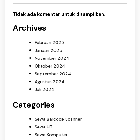
Tidak ada komentar untuk ditampilkan.
Archives
Februari 2025
Januari 2025
November 2024
Oktober 2024
September 2024
Agustus 2024
Juli 2024
Categories
Sewa Barcode Scanner
Sewa HT
Sewa Komputer