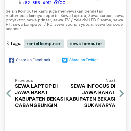
:Â
+62-856-4912-0700
Selain Komputer kami juga menyewakan peralatan
multimedia lainnya seperti : Sewa Laptop, Sewa screen, sewa
proyektor, sewa printer, sewa TV / televisi LED Plasma, sewa
HT, sewa komputer / PC, sewa sound system, sewa barcode
scanner.
🔖Tags:
rental komputer
sewa komputer
Share on Facebook
Share on Twitter
Previous
Next
SEWA LAPTOP DI
SEWA INFOCUS DI
JAWA BARAT
JAWA BARAT
KABUPATEN BEKASI
KABUPATEN BEKASI
CABANGBUNGIN
SUKAKARYA