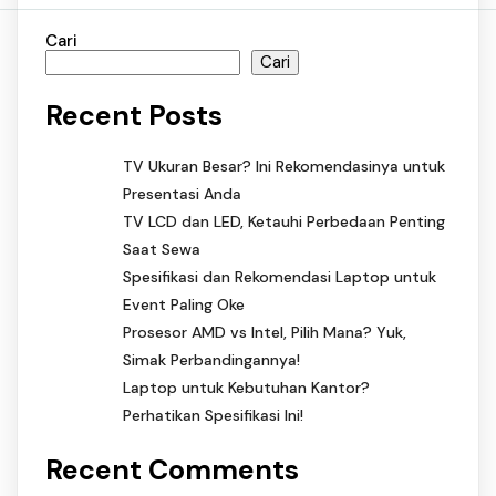
Cari
Cari
Recent Posts
TV Ukuran Besar? Ini Rekomendasinya untuk
Presentasi Anda
TV LCD dan LED, Ketauhi Perbedaan Penting
Saat Sewa
Spesifikasi dan Rekomendasi Laptop untuk
Event Paling Oke
Prosesor AMD vs Intel, Pilih Mana? Yuk,
Simak Perbandingannya!
Laptop untuk Kebutuhan Kantor?
Perhatikan Spesifikasi Ini!
Recent Comments