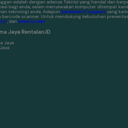
langgan adalah dengan adanya Teknisi yang handal dan ber
ormasi bagi anda, selain menyewakan komputer ditempat kam
han teknologi anda. Adapun
peralatan IT support
yang kam
ewa barcode scanner. Untuk mendukung kebutuhan presentas
tor
, dan
sewa screen
.
ma Jaya Rentalan.ID
Jaya