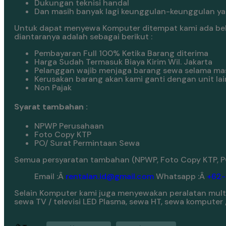
Dukungan teknisi handal
Dan masih banyak lagi keunggulan-keunggulan yan
Untuk dapat menyewa Komputer ditempat kami ada bebe
diantaranya adalah sebagai berikut :
Pembayaran Full 100% Ketika Barang diterima
Harga Sudah Termasuk Biaya Kirim Wil. Jakarta
Pelanggan wajib menjaga barang sewa selama ma
Kerusakan barang akan kami ganti dengan unit lai
Non Pajak
Syarat tambahan :
NPWP Perusahaan
Foto Copy KTP
PO/ Surat Permintaan Sewa
Semua persyaratan tambahan (NPWP, Foto Copy KTP, PO
Email :Â
rentalan.id@gmail.com
Whatsapp :Â
+62
Selain Komputer kami juga menyewakan peralatan multim
sewa TV / televisi LED Plasma, sewa HT, sewa komputer