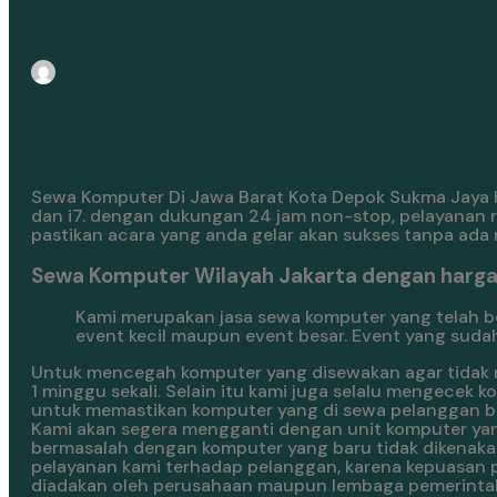
rentalan
Juli 20, 2024
Sewa Komputer Di Jawa Barat Kota Depok Sukma Jaya har
dan i7. dengan dukungan 24 jam non-stop, pelayanan 
pastikan acara yang anda gelar akan sukses tanpa ada 
Sewa Komputer Wilayah Jakarta dengan harg
Kami merupakan jasa sewa komputer yang telah 
event kecil maupun event besar. Event yang suda
Untuk mencegah komputer yang disewakan agar tidak m
1 minggu sekali. Selain itu kami juga selalu mengecek 
untuk memastikan komputer yang di sewa pelanggan be
Kami akan segera mengganti dengan unit komputer yan
bermasalah dengan komputer yang baru tidak dikenakan 
pelayanan kami terhadap pelanggan, karena kepuasan p
diadakan oleh perusahaan maupun lembaga pemerintahan. 