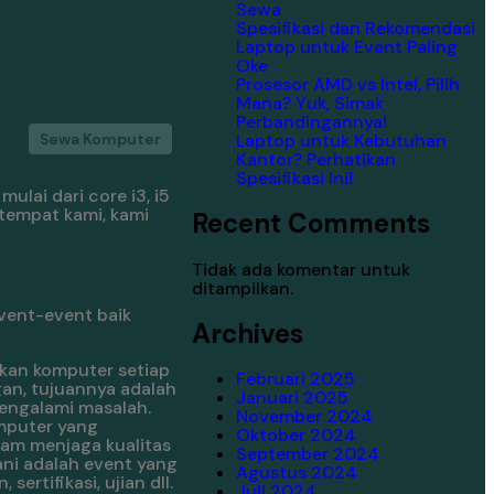
Sewa
Spesifikasi dan Rekomendasi
Laptop untuk Event Paling
Oke
Prosesor AMD vs Intel, Pilih
Mana? Yuk, Simak
Perbandingannya!
Laptop untuk Kebutuhan
Sewa Komputer
Kantor? Perhatikan
Spesifikasi Ini!
lai dari core i3, i5
tempat kami, kami
Recent Comments
Tidak ada komentar untuk
ditampilkan.
vent-event baik
Archives
kan komputer setiap
Februari 2025
gan, tujuannya adalah
Januari 2025
engalami masalah.
November 2024
mputer yang
Oktober 2024
lam menjaga kualitas
September 2024
ani adalah event yang
Agustus 2024
rtifikasi, ujian dll.
Juli 2024