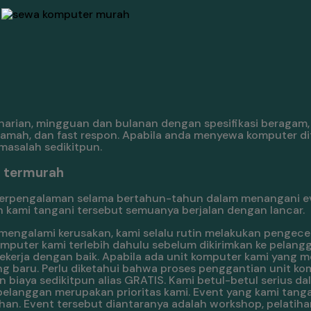
ian, mingguan dan bulanan dengan spesifikasi beragam, mu
ramah, dan fast respon. Apabila anda menyewa komputer di
masalah sedikitpun.
a termurah
berpengalaman selama bertahun-tahun dalam menangani e
h kami tangani tersebut semuanya berjalan dengan lancar.
engalami kerusakan, kami selalu rutin melakukan pengece
komputer kami terlebih dahulu sebelum dikirimkan ke pelang
kerja dengan baik. Apabila ada unit komputer kami yang m
g baru. Perlu diketahui bahwa proses penggantian unit ko
biaya sedikitpun alias GRATIS. Kami betul-betul serius da
elanggan merupakan prioritas kami. Event yang kami tang
Event tersebut diantaranya adalah workshop, pelatihan, se