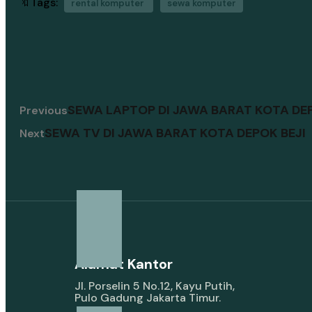
🔖Tags:
rental komputer
sewa komputer
SEWA LAPTOP DI JAWA BARAT KOTA DE
Previous
SEWA TV DI JAWA BARAT KOTA DEPOK BEJI
Next
Alamat Kantor
Jl. Porselin 5 No.12, Kayu Putih,
Pulo Gadung Jakarta Timur.