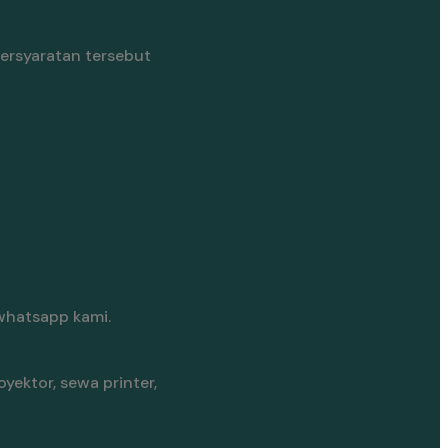
ersyaratan tersebut
whatsapp kami.
yektor, sewa printer,