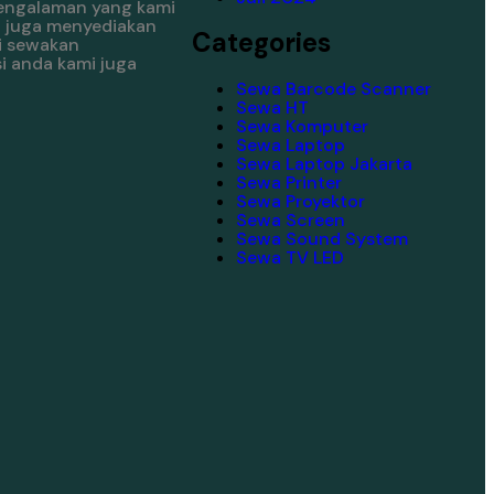
pengalaman yang kami
i juga menyediakan
Categories
i sewakan
i anda kami juga
Sewa Barcode Scanner
Sewa HT
Sewa Komputer
Sewa Laptop
Sewa Laptop Jakarta
Sewa Printer
Sewa Proyektor
Sewa Screen
Sewa Sound System
Sewa TV LED