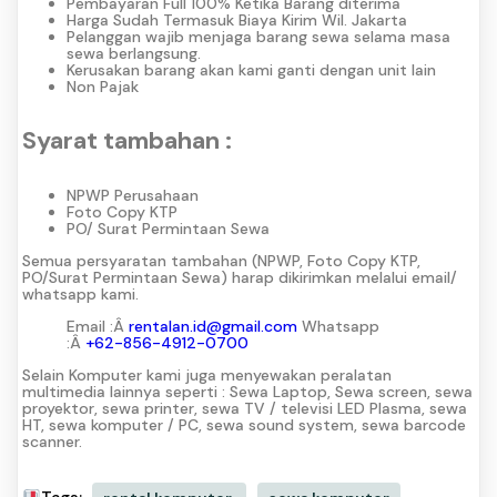
Pembayaran Full 100% Ketika Barang diterima
Harga Sudah Termasuk Biaya Kirim Wil. Jakarta
Pelanggan wajib menjaga barang sewa selama masa
sewa berlangsung.
Kerusakan barang akan kami ganti dengan unit lain
Non Pajak
Syarat tambahan :
NPWP Perusahaan
Foto Copy KTP
PO/ Surat Permintaan Sewa
Semua persyaratan tambahan (NPWP, Foto Copy KTP,
PO/Surat Permintaan Sewa) harap dikirimkan melalui email/
whatsapp kami.
Email :Â
rentalan.id@gmail.com
Whatsapp
:Â
+62-856-4912-0700
Selain Komputer kami juga menyewakan peralatan
multimedia lainnya seperti : Sewa Laptop, Sewa screen, sewa
proyektor, sewa printer, sewa TV / televisi LED Plasma, sewa
HT, sewa komputer / PC, sewa sound system, sewa barcode
scanner.