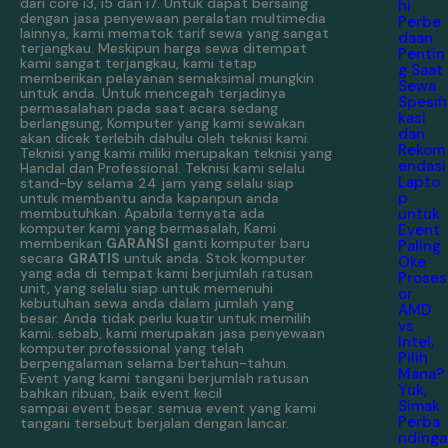
dari core i3, i5 dan i7. Untuk dapat bersaing
hi
dengan jasa penyewaan peralatan multimedia
Perbe
lainnya, kami mematok tarif sewa yang sangat
daan
terjangkau. Meskipun harga sewa ditempat
Pentin
kami sangat terjangkau, kami tetap
g Saat
memberikan pelayanan semaksimal mungkin
Sewa
untuk anda. Untuk mencegah terjadinya
Spesifi
permasalahan pada saat acara sedang
kasi
berlangsung, Komputer yang kami sewakan
dan
akan dicek terlebih dahulu oleh teknisi kami.
Rekom
Teknisi yang kami miliki merupakan teknisi yang
endasi
Handal dan Professional. Teknisi kami selalu
Lapto
stand-by selama 24 jam yang selalu siap
p
untuk membantu anda kapanpun anda
untuk
membutuhkan. Apabila ternyata ada
komputer kami yang bermasalah, Kami
Event
memberikan
GARANSI
ganti komputer baru
Paling
secara
GRATIS
untuk anda. Stok komputer
Oke
yang ada di tempat kami berjumlah ratusan
Proses
unit, yang selalu siap untuk memenuhi
or
kebutuhan sewa anda dalam jumlah yang
AMD
besar. Anda tidak perlu kuatir untuk memilih
vs
kami. sebab, kami merupakan jasa penyewaan
Intel,
komputer professional yang telah
Pilih
berpengalaman selama bertahun-tahun.
Mana?
Event yang kami tangani berjumlah ratusan
Yuk,
bahkan ribuan, baik event kecil
Simak
sampai event besar. semua event yang kami
Perba
tangani tersebut berjalan dengan lancar.
ndinga