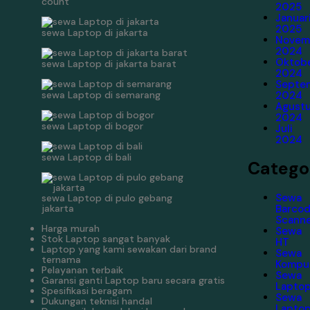
count
2025
Januar
2025
sewa Laptop di jakarta
Novem
2024
Oktob
sewa Laptop di jakarta barat
2024
Septe
2024
sewa Laptop di semarang
Agust
2024
sewa Laptop di bogor
Juli
2024
sewa Laptop di bali
Catego
Sewa
sewa Laptop di pulo gebang
jakarta
Barco
Scann
Harga murah
Sewa
Stok Laptop sangat banyak
HT
Laptop yang kami sewakan dari brand
Sewa
ternama
Kompu
Pelayanan terbaik
Sewa
Garansi ganti Laptop baru secara gratis
Lapto
Spesifikasi beragam
Sewa
Dukungan teknisi handal
Lapto