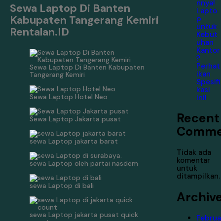
nnya!
Sewa Laptop Di Banten
Lapto
Kabupaten Tangerang Kemiri
p
untuk
Rentalan.ID
Kebut
uhan
Kantor
?
Perhat
Sewa Laptop Di Banten Kabupaten
ikan
Tangerang Kemiri
Spesifi
kasi
Sewa Laptop Hotel Neo
Ini!
Recent
Sewa Laptop Jakarta pusat
Comme
sewa Laptop jakarta barat
Tidak ada
komentar
sewa Laptop oleh partai nasdem
untuk
ditampilkan.
sewa Laptop di bali
Archiv
sewa Laptop jakarta pusat quick
Februa