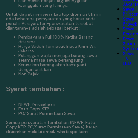
Dan masih banyak lagi keunggulan-
Jakart
keunggulan yang lainnya.
Sewa
Printe
Untuk dapat menyewa Laptop ditempat kami
ada beberapa persyaratan yang harus anda
Sewa
penuhi. Persyaratan-persyaratan tersebut
Proyek
diantaranya adalah sebagai berikut :
Sewa
Scree
Pembayaran Full 100% Ketika Barang
Sewa
diterima
Sound
Harga Sudah Termasuk Biaya Kirim Wil.
Syste
Jakarta
Sewa
Pelanggan wajib menjaga barang sewa
TV
selama masa sewa berlangsung.
LED
Kerusakan barang akan kami ganti
dengan unit lain
Non Pajak
Syarat tambahan :
NPWP Perusahaan
Foto Copy KTP
PO/ Surat Permintaan Sewa
Semua persyaratan tambahan (NPWP, Foto
Copy KTP, PO/Surat Permintaan Sewa) harap
dikirimkan melalui email/ whatsapp kami.