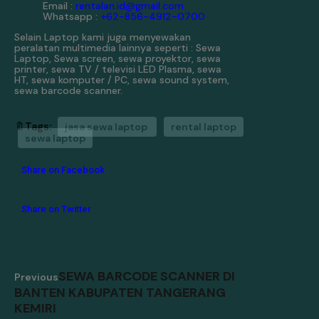
Email :
rentalan.id@gmail.com
Whatsapp :
+62-856-4912-0700
Selain Laptop kami juga menyewakan
peralatan multimedia lainnya seperti : Sewa
Laptop, Sewa screen, sewa proyektor, sewa
printer, sewa TV / televisi LED Plasma, sewa
HT, sewa komputer / PC, sewa sound system,
sewa barcode scanner.
🔖Tags:
jasa sewa laptop
rental laptop
sewa laptop
Share on Facebook
Share on Twitter
SEWA BARCODE SCANNER DI
Previous
BANTEN KABUPATEN TANGERANG
KEMIRI