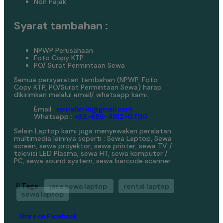
Non Pajak
Syarat tambahan :
NPWP Perusahaan
Foto Copy KTP
PO/ Surat Permintaan Sewa
Semua persyaratan tambahan (NPWP, Foto
Copy KTP, PO/Surat Permintaan Sewa) harap
dikirimkan melalui email/ whatsapp kami.
Email :
rentalan.id@gmail.com
Whatsapp :
+62-856-4912-0700
Selain Laptop kami juga menyewakan peralatan
multimedia lainnya seperti : Sewa Laptop, Sewa
screen, sewa proyektor, sewa printer, sewa TV /
televisi LED Plasma, sewa HT, sewa komputer /
PC, sewa sound system, sewa barcode scanner.
🔖Tags:
jasa sewa laptop
rental laptop
sewa laptop
Share on Facebook