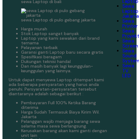
Laptop
sewa Laptop di bali
Sewa
Laptop
Jakarta
sewa Laptop di pulo gebang jakarta
Sewa
Printer
Harga murah
Sewa
Stok Laptop sangat banyak
Proyek
Laptop yang kami sewakan dari brand
Sewa
ternama
Screen
Pelayanan terbaik
Sewa
Garansi ganti Laptop baru secara gratis
Sound
Spesifikasi beragam
Syste
Dukungan teknisi handal
Sewa
Dan masih banyak lagi keunggulan-
TV
keunggulan yang lainnya.
LED
Untuk dapat menyewa Laptop ditempat kami
ada beberapa persyaratan yang harus anda
penuhi. Persyaratan-persyaratan tersebut
diantaranya adalah sebagai berikut :
Pembayaran Full 100% Ketika Barang
diterima
Harga Sudah Termasuk Biaya Kirim Wil.
Jakarta
Pelanggan wajib menjaga barang sewa
selama masa sewa berlangsung.
Kerusakan barang akan kami ganti dengan
unit lain