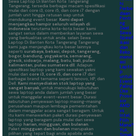
Sewa Laptop Di Banten Kota Tangerang
hi
Tangerang, tersedia berbagai macam spesifikasi
Perbe
mulai dari core i3, core i5, dan core i7 dengan
daan
jumlah unit hingga ratusan siap untuk
Penti
mendukung event besar.
Kami dapat
ng
menjangkau hampir seluruh wilayah di
Saat
indonesia
terutama kota-kota besar. kami
Sewa
sangat serius dalam memberikan layanan sewa
Spesif
yang berkualitas untuk anda. selain Sewa
ikasi
Laptop Di Banten Kota Tangerang Tangerang
kami juga menjangkau kota besar lainnya
dan
seperti
surabaya, bekasi, depok, tangerang,
Reko
bogor, bandung, yogyakarta, semarang,
mend
gresik, sidoarjo, malang, batu, bali, pulau
asi
kalimantan, pulau sumatera dll
. Adapun
Lapto
spesifikasi laptop yang kami sewakan yakni
p
mulai dari
core i3, core i5, dan core i7
dari
untuk
berbagai brand ternama seperti lenovo, HP, dan
Event
Dell.
Kami menyediakan stok laptop yang
Paling
sangat banyak
, untuk mencukupi kebutuhan
Oke
sewa laptop anda dalam jumlah yang besar
Prose
untuk menggelar event-event besar. Durasi
sor
kebutuhan penyewaan laptop masing-masing
AMD
perusahaan maupun lembaga pemerintahan
vs
dalam menggelar acara sangat beragam. Untuk
Intel,
itu kami menawarkan paket durasi penyewaan
laptop yang beragam pula mulai dari sewa
Pilih
laptop
harian, mingguan, dan bulanan
.
Mana?
Paket
mingguan dan bulanan
merupakan
Yuk,
pilihan yang tepat bagi anda apabila anda
Simak