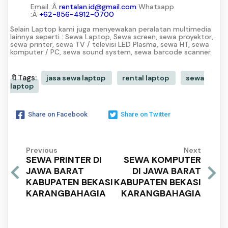
Email :Â
rentalan.id@gmail.com
Whatsapp
:Â
+62-856-4912-0700
Selain Laptop kami juga menyewakan peralatan multimedia
lainnya seperti : Sewa Laptop, Sewa screen, sewa proyektor,
sewa printer, sewa TV / televisi LED Plasma, sewa HT, sewa
komputer / PC, sewa sound system, sewa barcode scanner.
🔖Tags:
jasa sewa laptop
rental laptop
sewa
laptop
Share on Facebook
Share on Twitter
Previous
Next
SEWA PRINTER DI
SEWA KOMPUTER
JAWA BARAT
DI JAWA BARAT
KABUPATEN BEKASI
KABUPATEN BEKASI
KARANGBAHAGIA
KARANGBAHAGIA