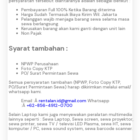
persyaratan tersebut diantaranya adalah sebagai berikut :
Pembayaran Full 100% Ketika Barang diterima
Harga Sudah Termasuk Biaya Kirim Wil. Jakarta
Pelanggan wajib menjaga barang sewa selama masa
sewa berlangsung.
Kerusakan barang akan kami ganti dengan unit lain
Non Pajak
Syarat tambahan :
NPWP Perusahaan
Foto Copy KTP
PO/ Surat Permintaan Sewa
Semua persyaratan tambahan (NPWP, Foto Copy KTP,
PO/Surat Permintaan Sewa) harap dikirimkan melalui email/
whatsapp kami.
Email :Â
rentalan.id@gmail.com
Whatsapp
:Â
+62-856-4912-0700
Selain Laptop kami juga menyewakan peralatan multimedia
lainnya seperti : Sewa Laptop, Sewa screen, sewa proyektor,
sewa printer, sewa TV / televisi LED Plasma, sewa HT, sewa
komputer / PC, sewa sound system, sewa barcode scanner.