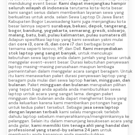
mendukung event besar.
Kami dapat menjangkau hampir
seluruh wilayah di indonesia
terutama kota-kota besar.
kami sangat serius dalam memberikan layanan sewa yang
berkualitas untuk anda. selain Sewa Laptop Di Jawa Barat
Kabupaten Bogor Leuwisadeng kami juga menjangkau kota
besar lainnya seperti
surabaya, bekasi, depok, tangerang,
bogor, bandung, yogyakarta, semarang, gresik, sidoarjo,
malang, batu, bali, pulau kalimantan, pulau sumatera dll
.
Adapun spesifikasi laptop yang kami sewakan yakni mulai
dari
core i3, core i5, dan core i7
dari berbagai brand
ternama seperti lenovo, HP, dan Dell.
Kami menyediakan
stok laptop yang sangat banyak
, untuk mencukupi
kebutuhan sewa laptop anda dalam jumlah yang besar untuk
menggelar event-event besar. Durasi kebutuhan penyewaan
laptop masing-masing perusahaan maupun lembaga
pemerintahan dalam menggelar acara sangat beragam. Untuk
itu kami menawarkan paket durasi penyewaan laptop yang
beragam pula mulai dari sewa laptop
harian, mingguan, dan
bulanan
. Paket
mingguan dan bulanan
merupakan pilihan
yang tepat bagi anda apabila anda membutuhkan sewa
laptop untuk acara yang sangat lama. dengan paket
mingguan dan bulanan anda dapat menghemat biaya yang
anda keluarkan karena kami memberikan potongan harga
untuk kedua paket tersebut. Sebagai
jasa sewa laptop
dengan layanan terbaik
kami selalu mengecek terlebih
dahulu laptop sebelum menyerahkannya/mengirimkannya ke
pelanggan. Selain itu dalam menunjang kesuksesan acara yang
anda gelar,
kami memiliki tim tenaga ahli yang handal dan
professional yang stand-by selama 24 jam
untuk
membantu anda kapanpun anda membutuhkan.