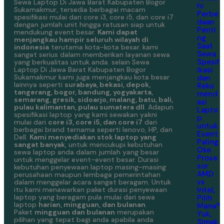
Sewa Laptop Di Jawa Barat Kabupaten Bogor
hi
Sukamakmur, tersedia berbagai macam
Perbe
spesifikasi mulai dari core i3, core i5, dan core i7
daan
dengan jumlah unit hingga ratusan siap untuk
Penti
mendukung event besar.
Kami dapat
ng
menjangkau hampir seluruh wilayah di
Saat
indonesia
terutama kota-kota besar. kami
Sewa
sangat serius dalam memberikan layanan sewa
Spesif
yang berkualitas untuk anda. selain Sewa
ikasi
Laptop Di Jawa Barat Kabupaten Bogor
Sukamakmur kami juga menjangkau kota besar
dan
lainnya seperti
surabaya, bekasi, depok,
Reko
tangerang, bogor, bandung, yogyakarta,
mend
semarang, gresik, sidoarjo, malang, batu, bali,
asi
pulau kalimantan, pulau sumatera dll
. Adapun
Lapto
spesifikasi laptop yang kami sewakan yakni
p
mulai dari
core i3, core i5, dan core i7
dari
untuk
berbagai brand ternama seperti lenovo, HP, dan
Event
Dell.
Kami menyediakan stok laptop yang
Paling
sangat banyak
, untuk mencukupi kebutuhan
Oke
sewa laptop anda dalam jumlah yang besar
Prose
untuk menggelar event-event besar. Durasi
sor
kebutuhan penyewaan laptop masing-masing
AMD
perusahaan maupun lembaga pemerintahan
vs
dalam menggelar acara sangat beragam. Untuk
Intel,
itu kami menawarkan paket durasi penyewaan
laptop yang beragam pula mulai dari sewa
Pilih
laptop
harian, mingguan, dan bulanan
.
Mana?
Paket
mingguan dan bulanan
merupakan
Yuk,
pilihan yang tepat bagi anda apabila anda
Simak