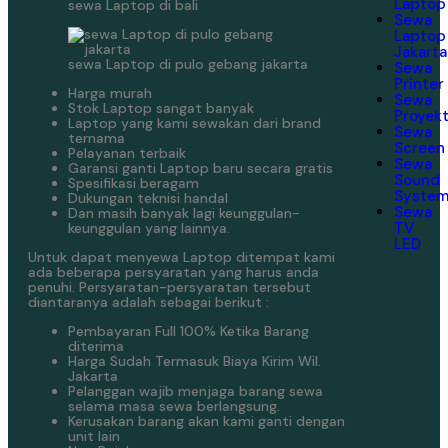
Laptop
sewa Laptop di bali
Sewa
Laptop
Jakarta
sewa Laptop di pulo gebang jakarta
Sewa
Printer
Harga murah
Sewa
Stok Laptop sangat banyak
Proyek
Laptop yang kami sewakan dari brand
Sewa
ternama
Screen
Pelayanan terbaik
Sewa
Garansi ganti Laptop baru secara gratis
Sound
Spesifikasi beragam
Syste
Dukungan teknisi handal
Sewa
Dan masih banyak lagi keunggulan-
TV
keunggulan yang lainnya.
LED
Untuk dapat menyewa Laptop ditempat kami
ada beberapa persyaratan yang harus anda
penuhi. Persyaratan-persyaratan tersebut
diantaranya adalah sebagai berikut :
Pembayaran Full 100% Ketika Barang
diterima
Harga Sudah Termasuk Biaya Kirim Wil.
Jakarta
Pelanggan wajib menjaga barang sewa
selama masa sewa berlangsung.
Kerusakan barang akan kami ganti dengan
unit lain