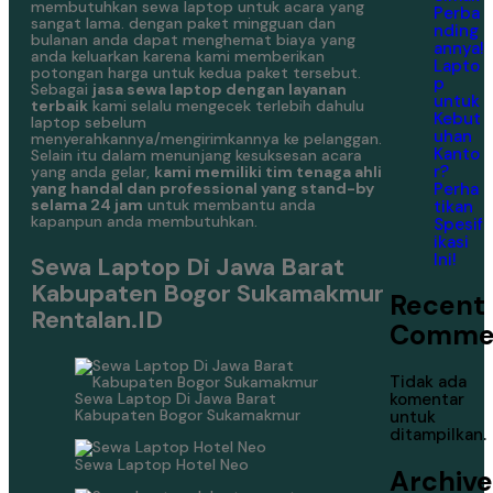
membutuhkan sewa laptop untuk acara yang
Perba
sangat lama. dengan paket mingguan dan
nding
bulanan anda dapat menghemat biaya yang
annya!
anda keluarkan karena kami memberikan
Lapto
potongan harga untuk kedua paket tersebut.
p
Sebagai
jasa sewa laptop dengan layanan
untuk
terbaik
kami selalu mengecek terlebih dahulu
Kebut
laptop sebelum
uhan
menyerahkannya/mengirimkannya ke pelanggan.
Kanto
Selain itu dalam menunjang kesuksesan acara
r?
yang anda gelar,
kami memiliki tim tenaga ahli
Perha
yang handal dan professional yang stand-by
selama 24 jam
untuk membantu anda
tikan
kapanpun anda membutuhkan.
Spesif
ikasi
Ini!
Sewa Laptop Di Jawa Barat
Kabupaten Bogor Sukamakmur
Recent
Rentalan.ID
Comme
Tidak ada
Sewa Laptop Di Jawa Barat
komentar
Kabupaten Bogor Sukamakmur
untuk
ditampilkan.
Sewa Laptop Hotel Neo
Archive