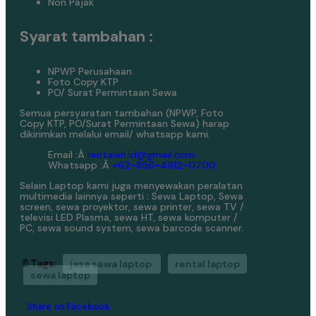
Non Pajak
Syarat tambahan :
NPWP Perusahaan
Foto Copy KTP
PO/ Surat Permintaan Sewa
Semua persyaratan tambahan (NPWP, Foto
Copy KTP, PO/Surat Permintaan Sewa) harap
dikirimkan melalui email/ whatsapp kami.
Email :Â
rentalan.id@gmail.com
Whatsapp :Â
+62-856-4912-0700
Selain Laptop kami juga menyewakan peralatan
multimedia lainnya seperti : Sewa Laptop, Sewa
screen, sewa proyektor, sewa printer, sewa TV /
televisi LED Plasma, sewa HT, sewa komputer /
PC, sewa sound system, sewa barcode scanner.
🔖Tags:
jasa sewa laptop
rental laptop
sewa laptop
Share on Facebook