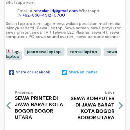
whatsapp kami.
Email :Â
rentalan.id@gmail.com
Whatsapp
:Â
+62-856-4912-0700
Selain Laptop kami juga menyewakan peralatan multimedia
lainnya seperti : Sewa Laptop, Sewa screen, sewa proyektor,
sewa printer, sewa TV / televisi LED Plasma, sewa HT, sewa
komputer / PC, sewa sound system, sewa barcode scanner.
Tags:
jasa sewa laptop
rental laptop
sewa
laptop
Share on Facebook
Share on Twitter
Previous
Next
SEWA PRINTER DI
SEWA KOMPUTER
JAWA BARAT KOTA
DI JAWA BARAT
BOGOR BOGOR
KOTA BOGOR
UTARA
BOGOR UTARA