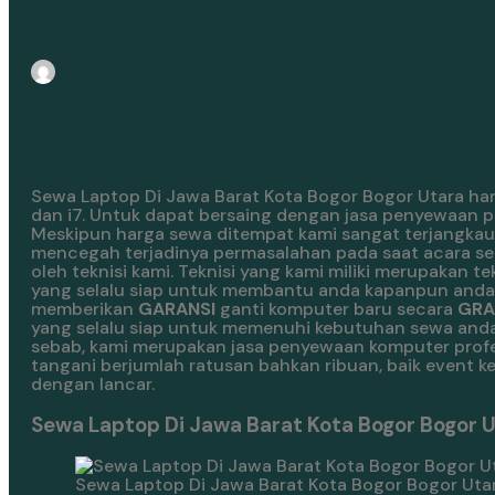
rentalan
Juli 20, 2024
Sewa Laptop Di Jawa Barat Kota Bogor Bogor Utara hari
dan i7. Untuk dapat bersaing dengan jasa penyewaan pe
Meskipun harga sewa ditempat kami sangat terjangkau
mencegah terjadinya permasalahan pada saat acara se
oleh teknisi kami. Teknisi yang kami miliki merupakan t
yang selalu siap untuk membantu anda kapanpun anda
memberikan
GARANSI
ganti komputer baru secara
GRA
yang selalu siap untuk memenuhi kebutuhan sewa anda d
sebab, kami merupakan jasa penyewaan komputer profe
tangani berjumlah ratusan bahkan ribuan, baik event k
dengan lancar.
Sewa Laptop Di Jawa Barat Kota Bogor Bogor U
Sewa Laptop Di Jawa Barat Kota Bogor Bogor Uta