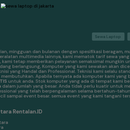
Sewa Laptop
an, mingguan dan bulanan dengan spesifikasi beragam, mula
ralatan multimedia lainnya, kami mematok tarif sewa yang
, kami tetap memberikan pelayanan semaksimal mungkin u
dang berlangsung, Komputer yang kami sewakan akan dicek
eknisi yang Handal dan Professional. Teknisi kami selalu sta
 membutuhkan. Apabila ternyata ada komputer kami yang 
TIS
untuk anda. Stok komputer yang ada di tempat kami ber
alam jumlah yang besar. Anda tidak perlu kuatir untuk me
ssional yang telah berpengalaman selama bertahun-tahun
ecil sampai event besar. semua event yang kami tangani ter
tara Rentalan.ID
ra