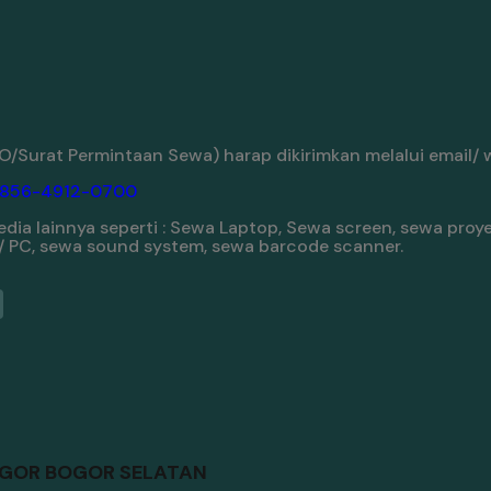
/Surat Permintaan Sewa) harap dikirimkan melalui email/ 
-856-4912-0700
ia lainnya seperti : Sewa Laptop, Sewa screen, sewa proyek
 / PC, sewa sound system, sewa barcode scanner.
OGOR BOGOR SELATAN