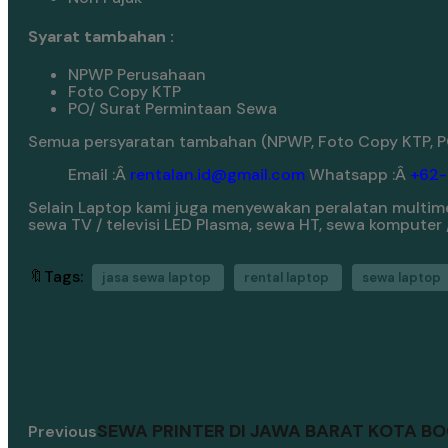
Syarat tambahan :
NPWP Perusahaan
Foto Copy KTP
PO/ Surat Permintaan Sewa
Semua persyaratan tambahan (NPWP, Foto Copy KTP, PO
Email :Â
rentalan.id@gmail.com
Whatsapp :Â
+62
Selain Laptop kami juga menyewakan peralatan multimed
sewa TV / televisi LED Plasma, sewa HT, sewa komputer
🔖Tags:
jasa sewa laptop
rental laptop
sewa laptop
SEWA PRINTER DI JAWA BARAT KOTA B
Previous