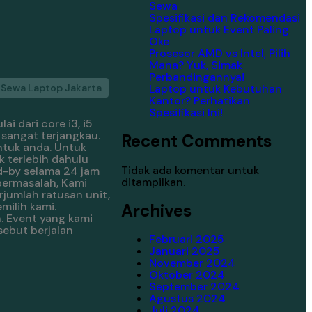
Sewa
Spesifikasi dan Rekomendasi
Laptop untuk Event Paling
Oke
Prosesor AMD vs Intel, Pilih
Mana? Yuk, Simak
Perbandingannya!
Laptop untuk Kebutuhan
Sewa Laptop Jakarta
Kantor? Perhatikan
Spesifikasi Ini!
i dari core i3, i5
 sangat terjangkau.
Recent Comments
ntuk anda. Untuk
 terlebih dahulu
Tidak ada komentar untuk
nd-by selama 24 jam
ditampilkan.
bermasalah, Kami
jumlah ratusan unit,
milih kami.
Archives
. Event yang kami
sebut berjalan
Februari 2025
Januari 2025
November 2024
Oktober 2024
September 2024
Agustus 2024
Juli 2024