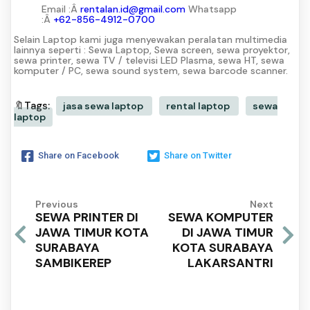
Email :Â
rentalan.id@gmail.com
Whatsapp
:Â
+62-856-4912-0700
Selain Laptop kami juga menyewakan peralatan multimedia
lainnya seperti : Sewa Laptop, Sewa screen, sewa proyektor,
sewa printer, sewa TV / televisi LED Plasma, sewa HT, sewa
komputer / PC, sewa sound system, sewa barcode scanner.
🔖Tags:
jasa sewa laptop
rental laptop
sewa
laptop
Share on Facebook
Share on Twitter
Previous
Next
SEWA PRINTER DI
SEWA KOMPUTER
JAWA TIMUR KOTA
DI JAWA TIMUR
SURABAYA
KOTA SURABAYA
SAMBIKEREP
LAKARSANTRI