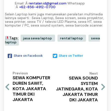
Email :Â
rentalan.id@gmail.com
Whatsapp
:Â
+62-856-4912-0700
Selain Laptop kami juga menyewakan peralatan multimedia
lainnya seperti : Sewa Laptop, Sewa screen, sewa proyektor,
sewa printer, sewa TV / televisi LED Plasma, sewa HT, sewa
komputer / PC, sewa sound system, sewa barcode scanner.
Tags:
jasa sewa laptop
rental laptop
sewa
laptop
Share on Facebook
Share on Twitter
Previous
Next
SEWA KOMPUTER
SEWA SOUND
DUREN SAWIT,
SYSTEM
KOTA JAKARTA
JATINEGARA, KOTA
TIMUR DKI
JAKARTA TIMUR
JAKARTA
DKI JAKARTA