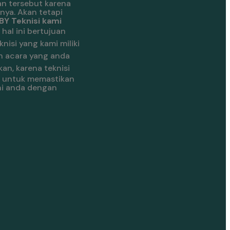
n tersebut karena
nya. Akan tetapi
Y Teknisi kami
.
hal ini bertujuan
knisi yang kami miliki
n acara yang anda
an, karena teknisi
la untuk memastikan
ani anda dengan