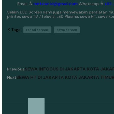
Email :Â
rentalan.id@gmail.com
Whatsapp :Â
+62
Selain LCD Screen kami juga menyewakan peralatan mult
printer, sewa TV / televisi LED Plasma, sewa HT, sewa 
🔖Tags:
rental screen
sewa screen
SEWA INFOCUS DI JAKARTA KOTA JAKA
Previous
SEWA HT DI JAKARTA KOTA JAKARTA TIMU
Next