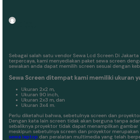
rentalan
Juli 20, 2024
Sebagai salah satu vendor Sewa Lcd Screen Di Jakarta
terpercaya, kami menyediakan paket sewa screen deng
sewakan anda dapat memilih screen sesuai dengan ke
Sewa Screen ditempat kami memiliki ukuran y
Ukuran 2x2 m,
Ukuran 90 inch,
Ukuran 2x3 m, dan
Ukuran 3x4 m.
Perlu diketahui bahwa, sebetulnya screen dan proyektor
Dengan kata lain screen tidak akan berguna tanpa ada
sebaliknya proyektor tidak dapat menampilkan gambar t
meskipun sebetulnya screen dan proyektor merupakan pe
sewa laptop
dan peralatan multimedia yang telah ber