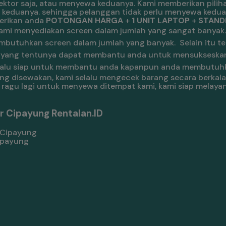
tor saja, atau menyewa keduanya. Kami memberikan piliha
 keduanya. sehingga pelanggan tidak perlu menyewa kedua
berikan anda
POTONGAN HARGA
+
1 UNIT LAPTOP
+
STANDB
ami menyediakan screen dalam jumlah yang sangat banyak
mbutuhkan screen dalam jumlah yang banyak.
Selain itu te
nal, yang tentunya dapat membantu anda untuk mensukseska
 selalu siap untuk membantu anda kapanpun anda membutuhk
ang disewakan, kami selalu mengecek barang secara berka
lu ragu lagi untuk menyewa ditempat kami, kami siap melay
r Cipayung Rentalan.ID
Cipayung