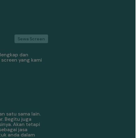
Sewa Screen
rlengkap dan
 screen yang kami
an satu sama lain.
. Begitu juga
inya. Akan tetapi
sebagai jasa
tuk anda dalam