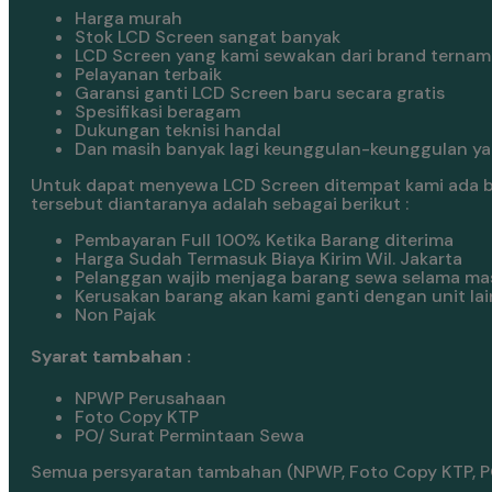
Harga murah
Stok LCD Screen sangat banyak
LCD Screen yang kami sewakan dari brand ternam
Pelayanan terbaik
Garansi ganti LCD Screen baru secara gratis
Spesifikasi beragam
Dukungan teknisi handal
Dan masih banyak lagi keunggulan-keunggulan yan
Untuk dapat menyewa LCD Screen ditempat kami ada be
tersebut diantaranya adalah sebagai berikut :
Pembayaran Full 100% Ketika Barang diterima
Harga Sudah Termasuk Biaya Kirim Wil. Jakarta
Pelanggan wajib menjaga barang sewa selama ma
Kerusakan barang akan kami ganti dengan unit lai
Non Pajak
Syarat tambahan :
NPWP Perusahaan
Foto Copy KTP
PO/ Surat Permintaan Sewa
Semua persyaratan tambahan (NPWP, Foto Copy KTP, PO