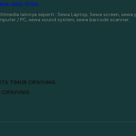
-856-4912-0700
imedia lainnya seperti : Sewa Laptop, Sewa screen, sewa 
komputer / PC, sewa sound system, sewa barcode scanner.
RTA TIMUR CIPAYUNG
R CIPAYUNG