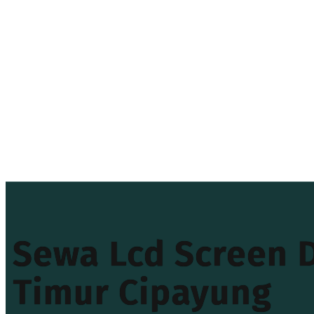
Sewa Lcd Screen D
Timur Cipayung