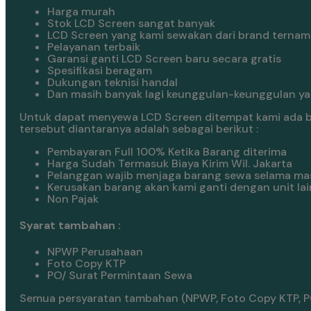
Harga murah
Stok LCD Screen sangat banyak
LCD Screen yang kami sewakan dari brand ternam
Pelayanan terbaik
Garansi ganti LCD Screen baru secara gratis
Spesifikasi beragam
Dukungan teknisi handal
Dan masih banyak lagi keunggulan-keunggulan yan
Untuk dapat menyewa LCD Screen ditempat kami ada be
tersebut diantaranya adalah sebagai berikut :
Pembayaran Full 100% Ketika Barang diterima
Harga Sudah Termasuk Biaya Kirim Wil. Jakarta
Pelanggan wajib menjaga barang sewa selama ma
Kerusakan barang akan kami ganti dengan unit lai
Non Pajak
Syarat tambahan :
NPWP Perusahaan
Foto Copy KTP
PO/ Surat Permintaan Sewa
Semua persyaratan tambahan (NPWP, Foto Copy KTP, PO