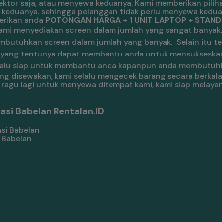
tor saja, atau menyewa keduanya. Kami memberikan piliha
 keduanya. sehingga pelanggan tidak perlu menyewa kedua
berikan anda
POTONGAN HARGA
+
1 UNIT LAPTOP
+
STANDB
ami menyediakan screen dalam jumlah yang sangat banyak
mbutuhkan screen dalam jumlah yang banyak.
Selain itu te
nal, yang tentunya dapat membantu anda untuk mensukseska
 selalu siap untuk membantu anda kapanpun anda membutuhk
ang disewakan, kami selalu mengecek barang secara berka
lu ragu lagi untuk menyewa ditempat kami, kami siap melay
si Babelan Rentalan.ID
 Babelan