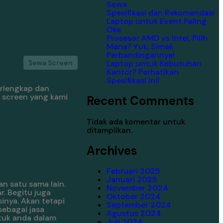
Sewa
Spesifikasi dan Rekomendasi
Laptop untuk Event Paling
Oke
Prosesor AMD vs Intel, Pilih
Mana? Yuk, Simak
Perbandingannya!
Laptop untuk Kebutuhan
Sewa Screen
Kantor? Perhatikan
Spesifikasi Ini!
erlengkap dan
 screen yang kami
Recent Comments
Tidak ada komentar untuk
ditampilkan.
Archives
Februari 2025
Januari 2025
an satu sama lain.
November 2024
. Begitu juga
Oktober 2024
inya. Akan tetapi
September 2024
sebagai jasa
Agustus 2024
tuk anda dalam
Juli 2024