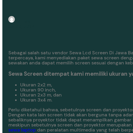
rentalan
Juli 20, 2024
Sebagai salah satu vendor Sewa Lcd Screen Di Jawa Ba
terpercaya, kami menyediakan paket sewa screen deng
sewakan anda dapat memilih screen sesuai dengan ke
Sewa Screen ditempat kami memiliki ukuran y
Ukuran 2x2 m,
Ukuran 90 inch,
Ukuran 2x3 m, dan
Ukuran 3x4 m.
Perlu diketahui bahwa, sebetulnya screen dan proyektor
Dengan kata lain screen tidak akan berguna tanpa ada
sebaliknya proyektor tidak dapat menampilkan gambar t
meskipun sebetulnya screen dan proyektor merupakan pe
sewa laptop
dan peralatan multimedia yang telah ber