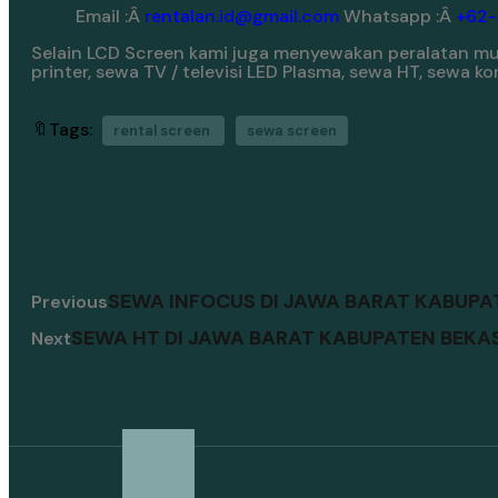
Email :Â
rentalan.id@gmail.com
Whatsapp :Â
+62
Selain LCD Screen kami juga menyewakan peralatan mult
printer, sewa TV / televisi LED Plasma, sewa HT, sewa 
🔖Tags:
rental screen
sewa screen
SEWA INFOCUS DI JAWA BARAT KABUPA
Previous
SEWA HT DI JAWA BARAT KABUPATEN BEKA
Next