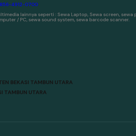
-856-4912-0700
imedia lainnya seperti : Sewa Laptop, Sewa screen, sewa 
komputer / PC, sewa sound system, sewa barcode scanner.
TEN BEKASI TAMBUN UTARA
SI TAMBUN UTARA