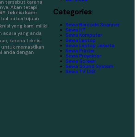
n tersebut karena
nya. Akan tetapi
Categories
Y Teknisi kami
.
hal ini bertujuan
Sewa Barcode Scanner
knisi yang kami miliki
Sewa HT
n acara yang anda
Sewa Komputer
Sewa Laptop
an, karena teknisi
Sewa Laptop Jakarta
la untuk memastikan
Sewa Printer
ani anda dengan
Sewa Proyektor
Sewa Screen
Sewa Sound System
Sewa TV LED