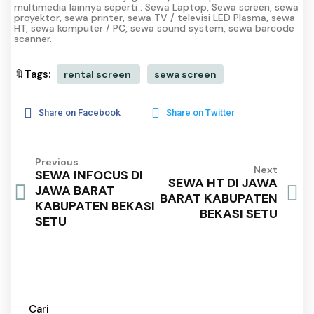
multimedia lainnya seperti : Sewa Laptop, Sewa screen, sewa
proyektor, sewa printer, sewa TV / televisi LED Plasma, sewa
HT, sewa komputer / PC, sewa sound system, sewa barcode
scanner.
🔖Tags:
rental screen
sewa screen
Share on Facebook
Share on Twitter
Previous
Next
SEWA INFOCUS DI
SEWA HT DI JAWA
JAWA BARAT
BARAT KABUPATEN
KABUPATEN BEKASI
BEKASI SETU
SETU
Cari