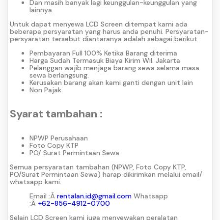
Dan masih banyak lagi keunggulan-keunggulan yang
lainnya.
Untuk dapat menyewa LCD Screen ditempat kami ada
beberapa persyaratan yang harus anda penuhi. Persyaratan-
persyaratan tersebut diantaranya adalah sebagai berikut :
Pembayaran Full 100% Ketika Barang diterima
Harga Sudah Termasuk Biaya Kirim Wil. Jakarta
Pelanggan wajib menjaga barang sewa selama masa
sewa berlangsung.
Kerusakan barang akan kami ganti dengan unit lain
Non Pajak
Syarat tambahan :
NPWP Perusahaan
Foto Copy KTP
PO/ Surat Permintaan Sewa
Semua persyaratan tambahan (NPWP, Foto Copy KTP,
PO/Surat Permintaan Sewa) harap dikirimkan melalui email/
whatsapp kami.
Email :Â
rentalan.id@gmail.com
Whatsapp
:Â
+62-856-4912-0700
Selain LCD Screen kami juga menyewakan peralatan