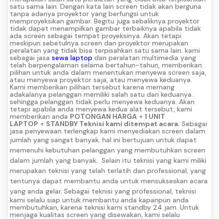
satu sama lain. Dengan kata lain screen tidak akan berguna
tanpa adanya proyektor yang berfungsi untuk
memproyeksikan gambar. Begitu juga sebaliknya proyektor
tidak dapat menampilkan gambar terbaiknya apabila tidak
ada screen sebagai tempat proyeksinya. Akan tetapi
meskipun sebetulnya screen dan proyektor merupakan
peralatan yang tidak bisa terpisahkan satu sama lain. kami
sebagai jasa
sewa laptop
dan peralatan multimedia yang
telah berpengalaman selama bertahun-tahun, memberikan
pilihan untuk anda dalam menentukan menyewa screen saja,
atau menyewa proyektor saja, atau menyewa keduanya.
Kami memberikan pilihan tersebut karena memang
adakalanya pelanggan memiliki salah satu dari keduanya.
sehingga pelanggan tidak perlu menyewa keduanya. Akan
tetapi apabila anda menyewa kedua alat tersebut, kami
memberikan anda
POTONGAN HARGA
+
1 UNIT
LAPTOP
+
STANDBY Teknisi kami ditempat acara.
Sebagai
jasa penyewaan terlengkap kami menyediakan screen dalam
jumlah yang sangat banyak.
hal ini bertujuan untuk dapat
memenuhi kebutuhan pelanggan yang membutuhkan screen
dalam jumlah yang banyak.
Selain itu teknisi yang kami miliki
merupakan teknisi yang telah terlatih dan professional, yang
tentunya dapat membantu anda untuk mensukseskan acara
yang anda gelar.
Sebagai teknisi yang professional, teknisi
kami selalu siap untuk membantu anda kapanpun anda
membutuhkan, karena teknisi kami standby 24 jam. Untuk
menjaga kualitas screen yang disewakan, kami selalu