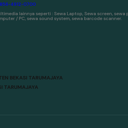
-856-4912-0700
imedia lainnya seperti : Sewa Laptop, Sewa screen, sewa 
komputer / PC, sewa sound system, sewa barcode scanner.
TEN BEKASI TARUMAJAYA
SI TARUMAJAYA