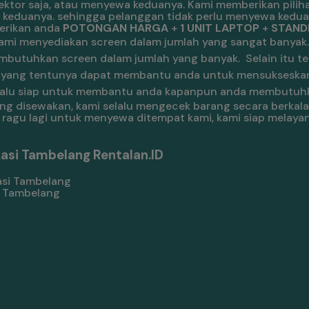
tor saja, atau menyewa keduanya. Kami memberikan piliha
 keduanya. sehingga pelanggan tidak perlu menyewa kedua
berikan anda
POTONGAN HARGA
+
1 UNIT LAPTOP
+
STANDB
ami menyediakan screen dalam jumlah yang sangat banyak
mbutuhkan screen dalam jumlah yang banyak.
Selain itu te
nal, yang tentunya dapat membantu anda untuk mensukseska
 selalu siap untuk membantu anda kapanpun anda membutuhk
ang disewakan, kami selalu mengecek barang secara berka
lu ragu lagi untuk menyewa ditempat kami, kami siap melay
asi Tambelang Rentalan.ID
i Tambelang