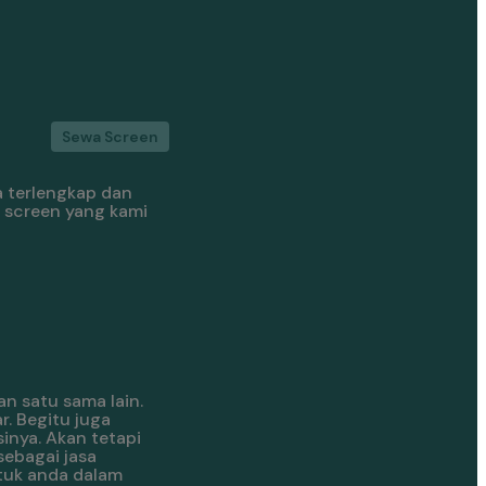
Sewa Screen
a terlengkap dan
 screen yang kami
an satu sama lain.
. Begitu juga
inya. Akan tetapi
sebagai jasa
tuk anda dalam