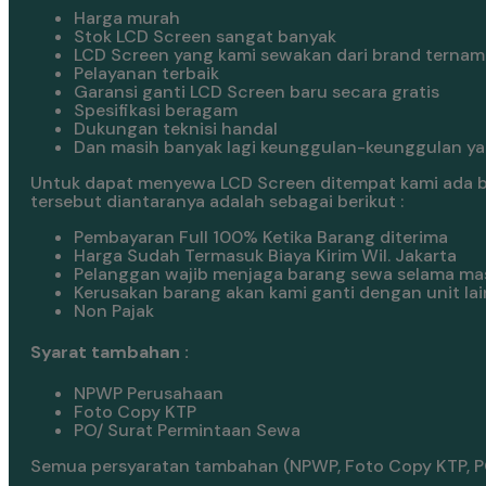
Harga murah
Stok LCD Screen sangat banyak
LCD Screen yang kami sewakan dari brand ternam
Pelayanan terbaik
Garansi ganti LCD Screen baru secara gratis
Spesifikasi beragam
Dukungan teknisi handal
Dan masih banyak lagi keunggulan-keunggulan yan
Untuk dapat menyewa LCD Screen ditempat kami ada be
tersebut diantaranya adalah sebagai berikut :
Pembayaran Full 100% Ketika Barang diterima
Harga Sudah Termasuk Biaya Kirim Wil. Jakarta
Pelanggan wajib menjaga barang sewa selama ma
Kerusakan barang akan kami ganti dengan unit lai
Non Pajak
Syarat tambahan :
NPWP Perusahaan
Foto Copy KTP
PO/ Surat Permintaan Sewa
Semua persyaratan tambahan (NPWP, Foto Copy KTP, PO