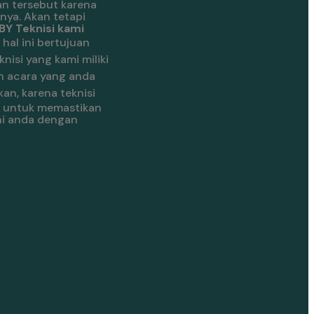
n tersebut karena
nya. Akan tetapi
Y Teknisi kami
.
hal ini bertujuan
knisi yang kami miliki
n acara yang anda
an, karena teknisi
la untuk memastikan
ani anda dengan