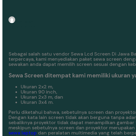
rentalan
Juli 20, 2024
Sebagai salah satu vendor Sewa Lcd Screen Di Jawa B
terpercaya, kami menyediakan paket sewa screen deng
sewakan anda dapat memilih screen sesuai dengan ke
Sewa Screen ditempat kami memiliki ukuran y
Ukuran 2x2 m,
Ukuran 90 inch,
Ukuran 2x3 m, dan
Ukuran 3x4 m.
Perlu diketahui bahwa, sebetulnya screen dan proyektor
Dengan kata lain screen tidak akan berguna tanpa ada
sebaliknya proyektor tidak dapat menampilkan gambar t
meskipun sebetulnya screen dan proyektor merupakan pe
sewa laptop
dan peralatan multimedia yang telah ber