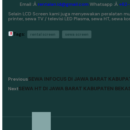
Email :Â
rentalan.id@gmail.com
Whatsapp :Â
+62
Selain LCD Screen kami juga menyewakan peralatan mult
printer, sewa TV / televisi LED Plasma, sewa HT, sewa 
Tags:
rental screen
sewa screen
SEWA INFOCUS DI JAWA BARAT KABUPA
Previous
SEWA HT DI JAWA BARAT KABUPATEN BEKA
Next