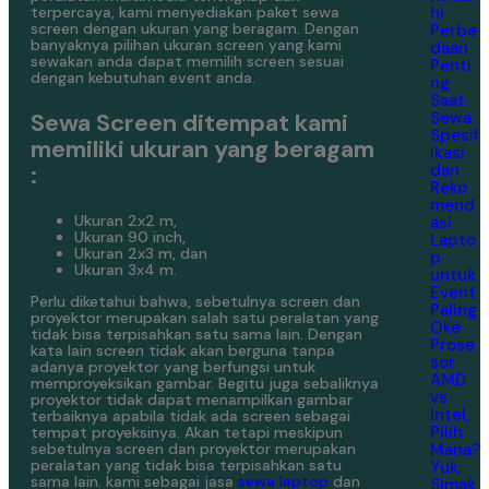
hi
terpercaya, kami menyediakan paket sewa
screen dengan ukuran yang beragam. Dengan
Perbe
banyaknya pilihan ukuran screen yang kami
daan
sewakan anda dapat memilih screen sesuai
Penti
dengan kebutuhan event anda.
ng
Saat
Sewa
Sewa Screen ditempat kami
Spesif
memiliki ukuran yang beragam
ikasi
dan
:
Reko
mend
Ukuran 2x2 m,
asi
Ukuran 90 inch,
Lapto
Ukuran 2x3 m, dan
p
Ukuran 3x4 m.
untuk
Event
Perlu diketahui bahwa, sebetulnya screen dan
Paling
proyektor merupakan salah satu peralatan yang
Oke
tidak bisa terpisahkan satu sama lain. Dengan
Prose
kata lain screen tidak akan berguna tanpa
sor
adanya proyektor yang berfungsi untuk
AMD
memproyeksikan gambar. Begitu juga sebaliknya
vs
proyektor tidak dapat menampilkan gambar
Intel,
terbaiknya apabila tidak ada screen sebagai
Pilih
tempat proyeksinya. Akan tetapi meskipun
Mana?
sebetulnya screen dan proyektor merupakan
peralatan yang tidak bisa terpisahkan satu
Yuk,
sama lain. kami sebagai jasa
sewa laptop
dan
Simak