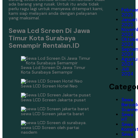
ada barang yang rusak. Untuk itu anda tidak
perlu ragu lagi untuk menyewa ditempat kami,
Februar
kami siap melayani anda dengan pelayanan
2025
yang maksimal.
Januari
2025
Sewa Lcd Screen Di Jawa
Novem
2024
Timur Kota Surabaya
Oktobe
Semampir Rentalan.ID
2024
Septe
2024
Agustu
2024
Sewa Lcd Screen Di Jawa Timur
Juli
Kota Surabaya Semampir
2024
Categor
Sewa LCD Screen Hotel Neo
Sewa
Sewa LCD Screen Jakarta pusat
Barcod
Scanne
sewa LCD Screen jakarta barat
Sewa
HT
Sewa
sewa LCD Screen oleh partai
Komput
nasdem
Sewa