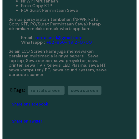
NPWP Perusahaan
Foto Copy KTP
PO/ Surat Permintaan Sewa
Semua persyaratan tambahan (NPWP, Foto
Copy KTP, PO/Surat Permintaan Sewa) harap
dikirimkan melalui email/ whatsapp kami.
Email :
rentalan.id@gmail.com
Whatsapp :
+62-856-4912-0700
Selain LCD Screen kami juga menyewakan
peralatan multimedia lainnya seperti : Sewa
Laptop, Sewa screen, sewa proyektor, sewa
printer, sewa TV / televisi LED Plasma, sewa HT,
sewa komputer / PC, sewa sound system, sewa
barcode scanner.
🔖Tags:
rental screen
sewa screen
Share on Facebook
Share on Twitter