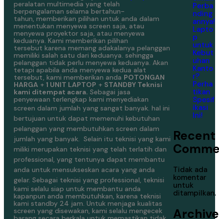
peralatan multimedia yang telah
Perba
berpengalaman selama bertahun-
nding
tahun, memberikan pilihan untuk anda dalam
annya!
menentukan menyewa screen saja, atau
Lapto
menyewa proyektor saja, atau menyewa
p
keduanya. Kami memberikan pilihan
untuk
tersebut karena memang adakalanya pelanggan
Kebut
memiliki salah satu dari keduanya. sehingga
uhan
pelanggan tidak perlu menyewa keduanya. Akan
Kanto
tetapi apabila anda menyewa kedua alat
r?
tersebut, kami memberikan anda
POTONGAN
Perha
HARGA
+
1 UNIT LAPTOP
+
STANDBY Teknisi
tikan
kami ditempat acara.
Sebagai jasa
Spesif
penyewaan terlengkap kami menyediakan
ikasi
screen dalam jumlah yang sangat banyak.
hal ini
Ini!
bertujuan untuk dapat memenuhi kebutuhan
pelanggan yang membutuhkan screen dalam
Recent
jumlah yang banyak.
Selain itu teknisi yang kami
Comme
miliki merupakan teknisi yang telah terlatih dan
professional, yang tentunya dapat membantu
Tidak ada
anda untuk mensukseskan acara yang anda
komentar
gelar.
Sebagai teknisi yang professional, teknisi
untuk
kami selalu siap untuk membantu anda
ditampilkan.
kapanpun anda membutuhkan, karena teknisi
kami standby 24 jam. Untuk menjaga kualitas
Archive
screen yang disewakan, kami selalu mengecek
barang secara berkala untuk memastikan tidak