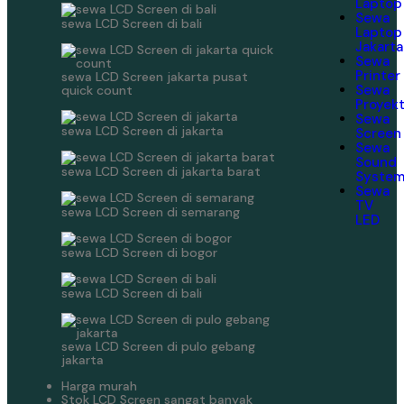
Laptop
Sewa
sewa LCD Screen di bali
Laptop
Jakarta
Sewa
Printer
sewa LCD Screen jakarta pusat
Sewa
quick count
Proyek
Sewa
sewa LCD Screen di jakarta
Screen
Sewa
Sound
sewa LCD Screen di jakarta barat
Syste
Sewa
TV
sewa LCD Screen di semarang
LED
sewa LCD Screen di bogor
sewa LCD Screen di bali
sewa LCD Screen di pulo gebang
jakarta
Harga murah
Stok LCD Screen sangat banyak