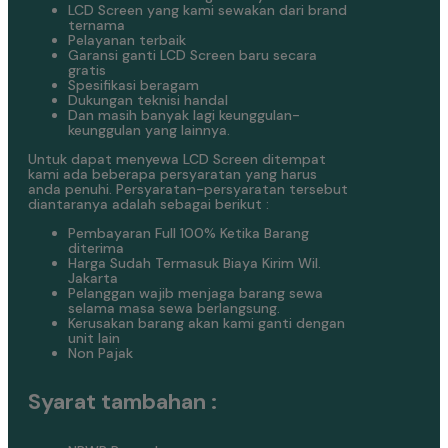
LCD Screen yang kami sewakan dari brand
ternama
Pelayanan terbaik
Garansi ganti LCD Screen baru secara
gratis
Spesifikasi beragam
Dukungan teknisi handal
Dan masih banyak lagi keunggulan-
keunggulan yang lainnya.
Untuk dapat menyewa LCD Screen ditempat
kami ada beberapa persyaratan yang harus
anda penuhi. Persyaratan-persyaratan tersebut
diantaranya adalah sebagai berikut :
Pembayaran Full 100% Ketika Barang
diterima
Harga Sudah Termasuk Biaya Kirim Wil.
Jakarta
Pelanggan wajib menjaga barang sewa
selama masa sewa berlangsung.
Kerusakan barang akan kami ganti dengan
unit lain
Non Pajak
Syarat tambahan :