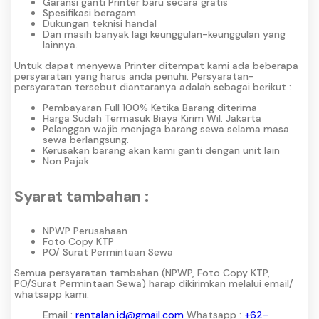
Garansi ganti Printer baru secara gratis
Spesifikasi beragam
Dukungan teknisi handal
Dan masih banyak lagi keunggulan-keunggulan yang
lainnya.
Untuk dapat menyewa Printer ditempat kami ada beberapa
persyaratan yang harus anda penuhi. Persyaratan-
persyaratan tersebut diantaranya adalah sebagai berikut :
Pembayaran Full 100% Ketika Barang diterima
Harga Sudah Termasuk Biaya Kirim Wil. Jakarta
Pelanggan wajib menjaga barang sewa selama masa
sewa berlangsung.
Kerusakan barang akan kami ganti dengan unit lain
Non Pajak
Syarat tambahan :
NPWP Perusahaan
Foto Copy KTP
PO/ Surat Permintaan Sewa
Semua persyaratan tambahan (NPWP, Foto Copy KTP,
PO/Surat Permintaan Sewa) harap dikirimkan melalui email/
whatsapp kami.
Email :
rentalan.id@gmail.com
Whatsapp :
+62-